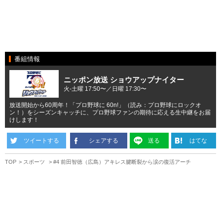
番組情報
ニッポン放送 ショウアップナイター
火-土曜 17:50〜／日曜 17:30〜
放送開始から60周年！「プロ野球に 60n!」（読み：プロ野球にロックオ
ン！）をシーズンキャッチに、プロ野球ファンの期待に応える生中継をお届
けします！
ツイートする
シェアする
送る
はてな
TOP
スポーツ
#4 前田智徳（広島）アキレス腱断裂から涙の復活アーチ