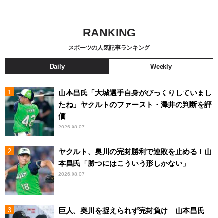
RANKING
スポーツの人気記事ランキング
Daily
Weekly
山本昌氏「大城選手自身がびっくりしていまし
たね」ヤクルトのファースト・澤井の判断を評
価
2026.08.07
ヤクルト、奥川の完封勝利で連敗を止める！山
本昌氏「勝つにはこういう形しかない」
2026.08.07
巨人、奥川を捉えられず完封負け 山本昌氏