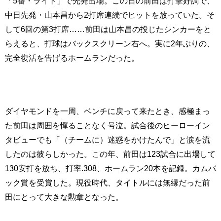
「5番・ライト」で先発出場。この日の前田は打撃好調で、
中日先発・山本昌から2打席連続でヒットを放っていた。そ
して6回の第3打席……前田は山本昌の投じたシンカーをと
らえると、打球はバックスクリーン右へ。実に2年ぶりの、
完全復活を告げるホームランだった。
ダイヤモンドを一周、ベンチに戻って来たとき、感極まっ
た前田は周囲を憚ることなく号泣。試合後のヒーローイン
タビューでも「（チームに）迷惑をかけたんで」と涙を流
したのは彼らしかった。この年、前田は123試合に出場して
130安打を放ち、打率.308、ホームラン20本を記録。カムバ
ック賞を受賞した。現役時代、タイトルには無縁だった前
田にとって大きな勲章となった。