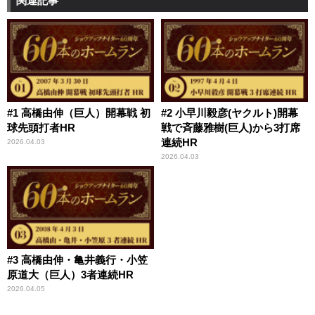
関連記事
#1 高橋由伸（巨人）開幕戦 初
#2 小早川毅彦(ヤクルト)開幕
球先頭打者HR
戦で斉藤雅樹(巨人)から3打席
連続HR
2026.04.03
2026.04.03
#3 高橋由伸・亀井義行・小笠
原道大（巨人）3者連続HR
2026.04.05