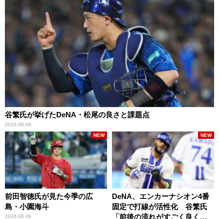
谷繁氏が挙げたDeNA・松尾の良さと課題点
2026.08.09
NEW
NEW
前田智徳氏が見た今季の広
DeNA、エンカーナシオン4番
島・小園海斗
固定で打線が活性化 谷繁氏
「前後の流れがすごく良くな
2026.08.09