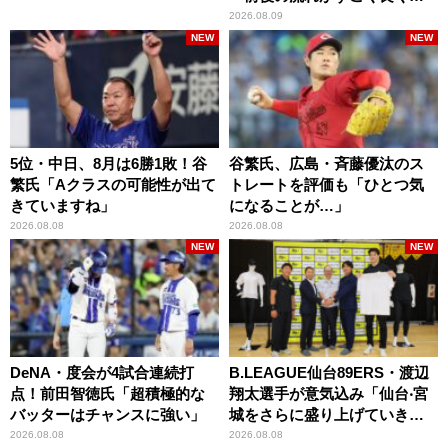
りましたね」
2026.08.09
NEW
NEW
5位・中日、8月は6勝1敗！谷
谷繁氏、広島・斉藤優汰のス
繁氏「Aクラスの可能性が出て
トレートを評価も「ひとつ気
きていますね」
になることが…」
2026.08.08
2026.08.08
NEW
NEW
DeNA・度会が4試合連続打
B.LEAGUE仙台89ERS・渡辺
点！前田智徳氏「超積極的な
翔太選手が意気込み「仙台‧宮
バッターはチャンスに強い」
城をさらに盛り上げていきた
いです」
2026.08.08
2026.08.08