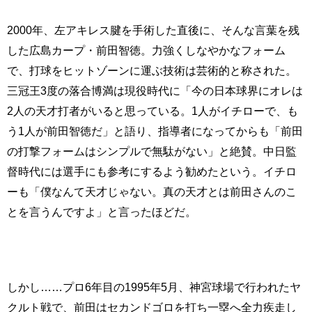
2000年、左アキレス腱を手術した直後に、そんな言葉を残
した広島カープ・前田智徳。力強くしなやかなフォーム
で、打球をヒットゾーンに運ぶ技術は芸術的と称された。
三冠王3度の落合博満は現役時代に「今の日本球界にオレは
2人の天才打者がいると思っている。1人がイチローで、も
う1人が前田智徳だ」と語り、指導者になってからも「前田
の打撃フォームはシンプルで無駄がない」と絶賛。中日監
督時代には選手にも参考にするよう勧めたという。イチロ
ーも「僕なんて天才じゃない。真の天才とは前田さんのこ
とを言うんですよ」と言ったほどだ。
しかし……プロ6年目の1995年5月、神宮球場で行われたヤ
クルト戦で、前田はセカンドゴロを打ち一塁へ全力疾走し