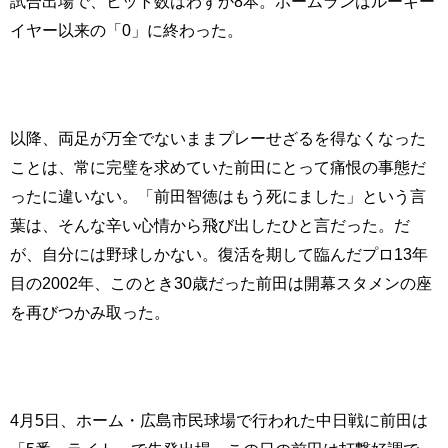
試合出場で、ヒット数はわずか8本。ホームランはルーキー
イヤー以来の「0」に終わった。
以降、両足が万全でないままプレーせざるを得なくなった
ことは、常に完璧を求めていた前田にとって痛恨の事態だ
ったに違いない。「前田智徳はもう死にました」という言
葉は、そんな辛い心情から飛び出したひと言だった。だ
が、自分には野球しかない。復活を期して臨んだプロ13年
目の2002年、このとき30歳だった前田は開幕スタメンの座
を再びつかみ取った。
4月5日、ホーム・広島市民球場で行われた中日戦に前田は