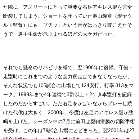
た際に、アスリートにとって重要な右足アキレス腱を完全
断裂してしまう。ショートを守っていた池山隆寛（現ヤク
ルト監督）にも「ブチッ」という音がはっきり聞こえたそ
うで、選手生命が危ぶまれるほどの大ケガだった。
それでも懸命のリハビリを経て、翌1996年に復帰。守備・
走塁時にこれまでのような全力疾走はできなくなったが、
そんな状況でも105試合に出場して124安打、打率.313をマ
ーク。1999年まで4年連続で3割以上＋2ケタ本塁打を記録
したのだからすごい。ただ右足をかばいながらプレーし続
けた代償は大きく、2000年、今度は左足のアキレス腱が悲
鳴を上げた。シーズン中の7月に前田は腱鞘滑膜の切除手術
を受け、この年は79試合出場にとどまった。翌2001年は27