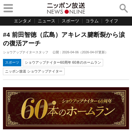
エンタメ
ニュース
スポーツ
コラム
ライフ
#4 前田智徳（広島）アキレス腱断裂から涙
の復活アーチ
ショウアップナイタースタッフ
公開：
2026-04-06
（
2026-04-07
更新）
スポーツ
ショウアップナイター60周年 60本のホームラン
ニッポン放送 ショウアップナイター