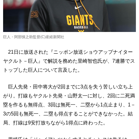
巨人・阿部慎之助監督(C)産経新聞社
21日に放送された『ニッポン放送ショウアップナイター
ヤクルト－巨人』で解説を務めた里崎智也氏が、7連勝でス
トップした巨人について言及した。
巨人先発・田中将大が2回までに3点を失う苦しい立ち上
がり。打線もヤクルト先発・山野太一に対し、2回に二死満
塁を作るも無得点、3回は無死一、二塁から1点止まり、1－
3の5回も無死一、二塁も得点することができなかった。結
局、打線は9安打放ちながら1得点に終わった。