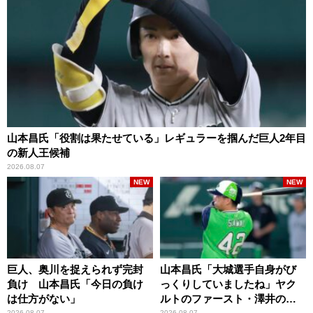
山本昌氏「役割は果たせている」レギュラーを掴んだ巨人2年目
の新人王候補
2026.08.07
NEW
NEW
巨人、奥川を捉えられず完封
山本昌氏「大城選手自身がび
負け 山本昌氏「今日の負け
っくりしていましたね」ヤク
は仕方がない」
ルトのファースト・澤井の判
2026.08.07
2026.08.07