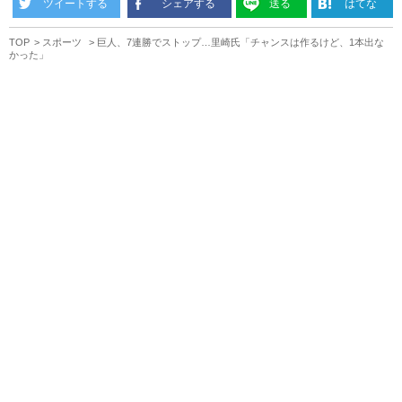
ツイートする
シェアする
送る
はてな
TOP
スポーツ
巨人、7連勝でストップ…里崎氏「チャンスは作るけど、1本出な
かった」