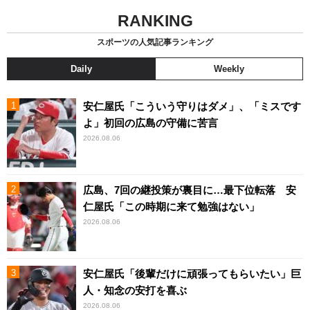
RANKING
スポーツの人気記事ランキング
Daily
Weekly
安仁屋氏「こういう守りはダメ」、「ミスです
よ」初回の広島の守備に苦言
2026.08.06
広島、7回の継投策が裏目に…最下位転落 安
仁屋氏「この時期に来て勉強はない」
2026.08.06
安仁屋氏「後輩だけに頑張ってもらいたい」巨
人・知念の安打を喜ぶ
2026.08.06