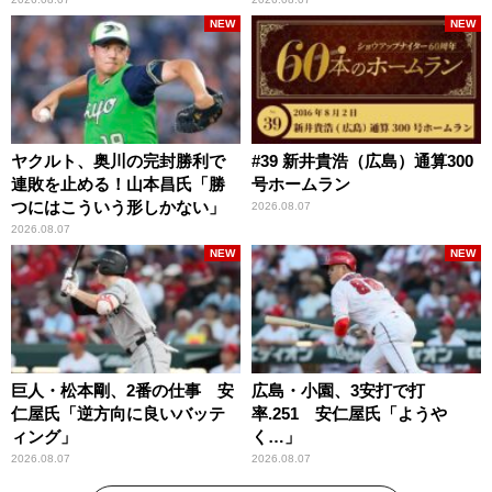
断を評価
NEW
NEW
ヤクルト、奥川の完封勝利で
#39 新井貴浩（広島）通算300
連敗を止める！山本昌氏「勝
号ホームラン
つにはこういう形しかない」
2026.08.07
2026.08.07
NEW
NEW
巨人・松本剛、2番の仕事 安
広島・小園、3安打で打
仁屋氏「逆方向に良いバッテ
率.251 安仁屋氏「ようや
ィング」
く…」
2026.08.07
2026.08.07