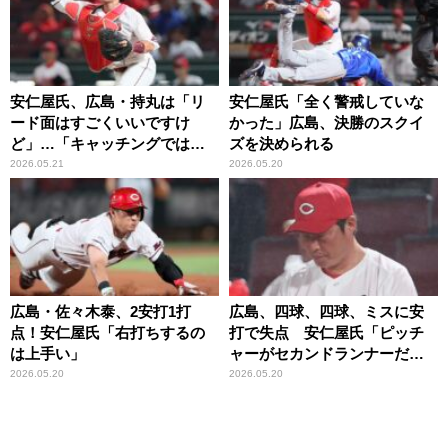
安仁屋氏、広島・持丸は「リ
安仁屋氏「全く警戒していな
ード面はすごくいいですけ
かった」広島、決勝のスクイ
ど」…「キャッチングでは
ズを決められる
ね」
2026.05.21
2026.05.20
広島・佐々木泰、2安打1打
広島、四球、四球、ミスに安
点！安仁屋氏「右打ちするの
打で失点 安仁屋氏「ピッチ
は上手い」
ャーがセカンドランナーだっ
たら…」
2026.05.20
2026.05.20