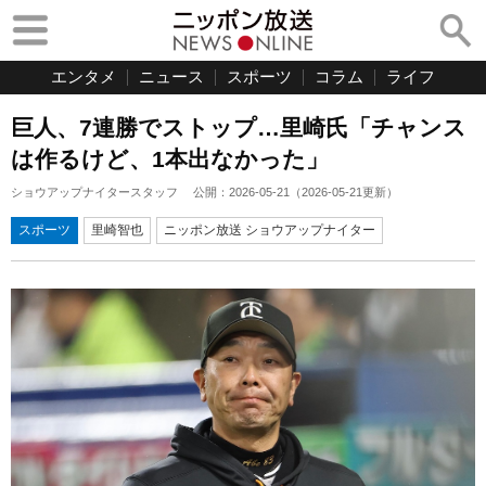
エンタメ
ニュース
スポーツ
コラム
ライフ
巨人、7連勝でストップ…里崎氏「チャンス
は作るけど、1本出なかった」
ショウアップナイタースタッフ
公開：
2026-05-21
（
2026-05-21
更新）
スポーツ
里崎智也
ニッポン放送 ショウアップナイター