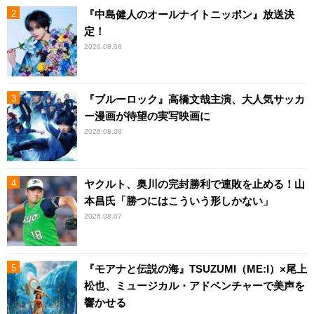
『中島健人のオールナイトニッポン』放送決
定！
2026.08.08
『ブルーロック』高橋文哉主演、大人気サッカ
ー漫画が待望の実写映画に
2026.08.08
ヤクルト、奥川の完封勝利で連敗を止める！山
本昌氏「勝つにはこういう形しかない」
2026.08.07
『モアナと伝説の海』TSUZUMI（ME:I）×尾上
松也、ミュージカル・アドベンチャーで美声を
響かせる