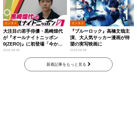
エンタメ
エンタメ
大注目の若手俳優・黒崎煌代
『ブルーロック』高橋文哉主
が『オールナイトニッポン
演、大人気サッカー漫画が待
0(ZERO)』に初登場「今から
望の実写映画に
とてもワクワクしておりま
2026.08.08
2026.08.08
す！」
新着記事をもっと見る