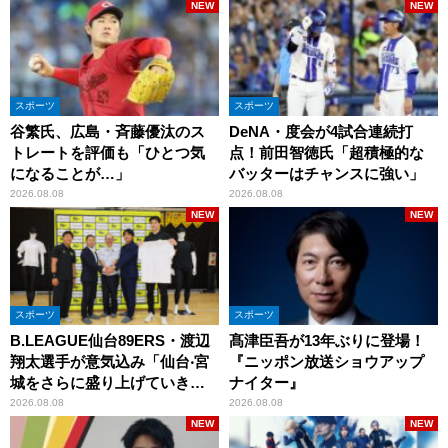
NEW
NEW
スポーツ
スポーツ
谷繁氏、広島・斉藤優汰のス
DeNA・度会が4試合連続打
トレートを評価も「ひとつ気
点！前田智徳氏「超積極的な
になることが…」
バッターはチャンスに強い」
2026.08.08
2026.08.08
NEW
NEW
スポーツ
スポーツ
B.LEAGUE仙台89ERS・渡辺
髙津臣吾が13年ぶりに登場！
翔太選手が意気込み「仙台‧宮
『ニッポン放送ショウアップ
城をさらに盛り上げていきた
ナイター』
いです」
2026.08.08
2026.08.08
NEW
NEW