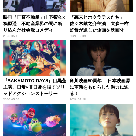
映画『正直不動産』山下智久×
『幕末ヒポクラテスたち』
福原遥、不動産業界の闇に斬
佐々木蔵之介主演、大森一樹
り込んだ社会派コメディ
監督が遺した企画を映画化
2026.05.16
2026.05.09
『SAKAMOTO DAYS』目黒蓮
角川映画50周年！ 日本映画界
主演、日常×非日常を描くソリ
に革新をもたらした魅力に迫
ッドアクションストーリー
る！
2026.05.02
2026.04.28