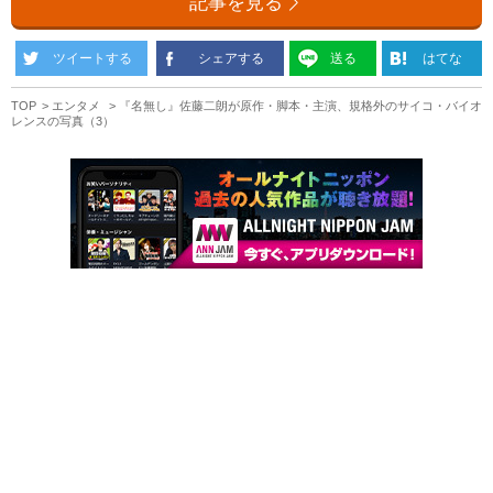
記事を見る
ツイートする
シェアする
送る
はてな
TOP
エンタメ
『名無し』佐藤二朗が原作・脚本・主演、規格外のサイコ・バイオ
レンスの写真（3）