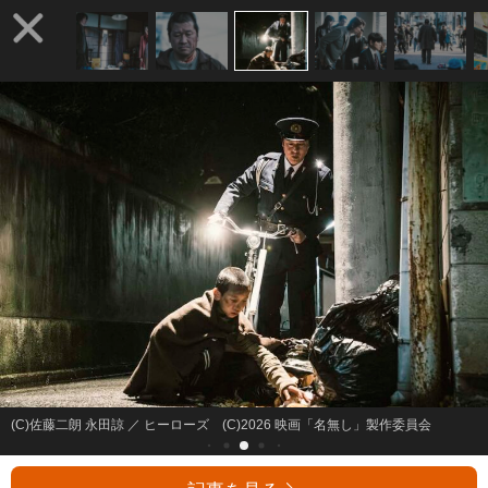
(C)佐藤二朗 永田諒 ／ ヒーローズ (C)2026 映画「名無し」製作委員会