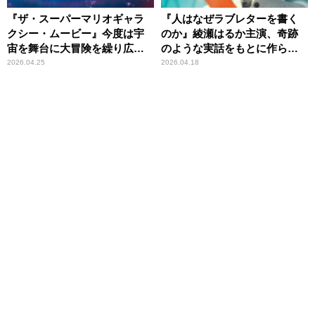
『ザ・スーパーマリオギャラ
『人はなぜラブレターを書く
クシー・ムービー』今度は宇
のか』綾瀬はるか主演、奇跡
宙を舞台に大冒険を繰り広げ
のような実話をもとに作られ
る！
た感動作
2026.04.25
2026.04.18