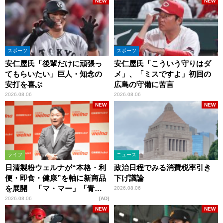
NEW
NEW
スポーツ
スポーツ
安仁屋氏「後輩だけに頑張っ
安仁屋氏「こういう守りはダ
てもらいたい」巨人・知念の
メ」、「ミスですよ」初回の
安打を喜ぶ
広島の守備に苦言
2026.08.06
2026.08.06
NEW
NEW
ライフ
ニュース
日清製粉ウェルナが“本格・利
政治日程でみる消費税率引き
便・即食・健康”を軸に新商品
下げ議論
を展開 「マ・マー」「青の
2026.08.06
洞窟」ブランドを強化
2026.08.06
AD
NEW
NEW