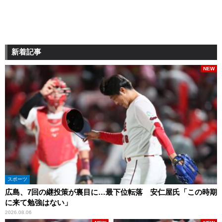
新着記事
NEW
スポーツ
広島、7回の継投策が裏目に…最下位転落 安仁屋氏「この時期
に来て勉強はない」
2026.08.06