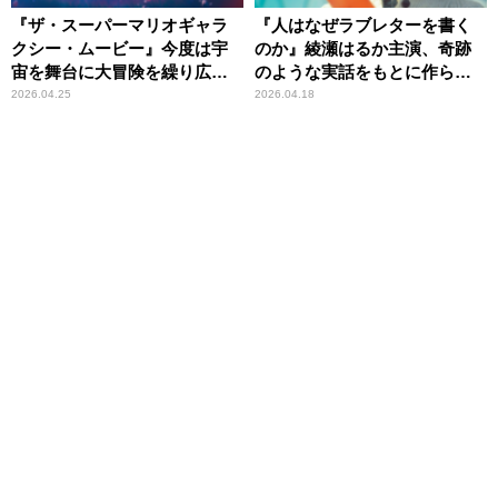
『ザ・スーパーマリオギャラ
『人はなぜラブレターを書く
クシー・ムービー』今度は宇
のか』綾瀬はるか主演、奇跡
宙を舞台に大冒険を繰り広げ
のような実話をもとに作られ
る！
た感動作
2026.04.25
2026.04.18