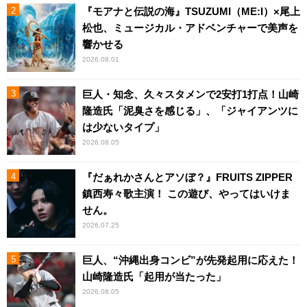
『モアナと伝説の海』TSUZUMI（ME:I）×尾上
松也、ミュージカル・アドベンチャーで美声を
響かせる
2026.08.01
巨人・知念、久々スタメンで2安打1打点！山崎
隆造氏「泥臭さを感じる」、「ジャイアンツに
は少ないタイプ」
2026.08.05
『だぁれかさんとアソぼ？』FRUITS ZIPPER
鎮西寿々歌主演！ この遊び、やってはいけま
せん。
2026.07.25
巨人、“沖縄出身コンビ”が先発起用に応えた！
山崎隆造氏「起用が当たった」
2026.08.05