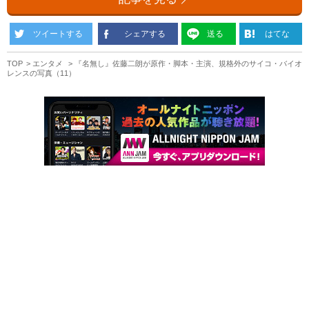
ツイートする
シェアする
送る
はてな
TOP
エンタメ
『名無し』佐藤二朗が原作・脚本・主演、規格外のサイコ・バイオ
レンスの写真（11）