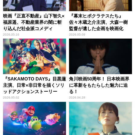
映画『正直不動産』山下智久×
『幕末ヒポクラテスたち』
福原遥、不動産業界の闇に斬
佐々木蔵之介主演、大森一樹
り込んだ社会派コメディ
監督が遺した企画を映画化
2026.05.16
2026.05.09
『SAKAMOTO DAYS』目黒蓮
角川映画50周年！ 日本映画界
主演、日常×非日常を描くソリ
に革新をもたらした魅力に迫
ッドアクションストーリー
る！
2026.05.02
2026.04.28