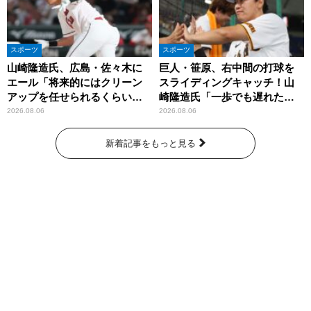
スポーツ
スポーツ
山崎隆造氏、広島・佐々木に
巨人・笹原、右中間の打球を
エール「将来的にはクリーン
スライディングキャッチ！山
アップを任せられるくらいま
崎隆造氏「一歩でも遅れた
では成長して」
ら…」
2026.08.06
2026.08.06
新着記事をもっと見る