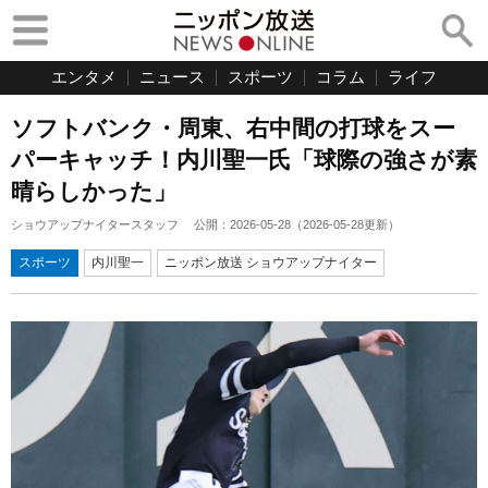
エンタメ
ニュース
スポーツ
コラム
ライフ
ソフトバンク・周東、右中間の打球をスー
パーキャッチ！内川聖一氏「球際の強さが素
晴らしかった」
ショウアップナイタースタッフ
公開：
2026-05-28
（
2026-05-28
更新）
スポーツ
内川聖一
ニッポン放送 ショウアップナイター