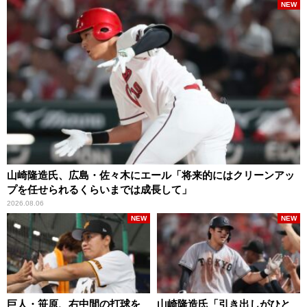
NEW
山崎隆造氏、広島・佐々木にエール「将来的にはクリーンアッ
プを任せられるくらいまでは成長して」
2026.08.06
NEW
NEW
巨人・笹原、右中間の打球を
山崎隆造氏「引き出しがひと