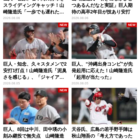
スライディングキャッチ！山
つあるんだなと実証」巨人期
崎隆造氏「一歩でも遅れた
待の高卒2年目が技あり安打
ら…」
2026.08.06
2026.08.06
NEW
NEW
巨人・知念、久々スタメンで2
巨人、“沖縄出身コンビ”が先
安打1打点！山崎隆造氏「泥臭
発起用に応えた！山崎隆造氏
さを感じる」、「ジャイアン
「起用が当たった」
ツには少ないタイプ」
2026.08.05
2026.08.05
NEW
巨人、8回は中川、田中瑛の小
天谷氏、広島の若手野手陣は
刻み継投で無失点 山崎隆造
秋山翔吾の「考え方であった