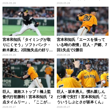
ニケーションがうまくとれて
いう気持ちが伝わってきます
2026.05.28
2026.05.28
いない」
ね」
宮本和知氏「タイミングが取
宮本和知氏「エースを張って
りにくそう」ソフトバンク・
いる時の表情」巨人・戸郷、7
鈴木豪太、2回無失点の好リリ
回1失点で2勝目
ーフ
2026.05.28
2026.05.28
巨人、連敗ストップ！橋上監
巨人・坂本勇人、慣れ親しん
督代行初勝利！宮本和知氏「2
だ3番で安打！宮本和知氏「こ
点タイムリー」、「ここが全
ういうしぶとさが坂本くん」
てだった」
2026.05.27
2026.05.27