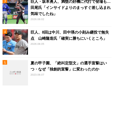
巨人・坂本勇人、満塁の好機に代打で登場も…
田尾氏「インサイドよりのまっすぐ差し込まれ
気味でしたね」
2026.08.02
巨人、8回は中川、田中瑛の小刻み継投で無失
点 山崎隆造氏「確実に勝ちにいくところ」
2026.08.05
夏の甲子園、「絶叫定型文」の選手宣誓はい
つ・なぜ「独創的宣誓」に変わったのか
2023.08.07