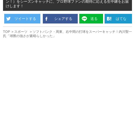
ン！）をシーズンキャッチに、プロ野球ファンの期待に応える生中継をお届
けします！
ツイートする
シェアする
送る
はてな
TOP
スポーツ
ソフトバンク・周東、右中間の打球をスーパーキャッチ！内川聖一
氏「球際の強さが素晴らしかった」