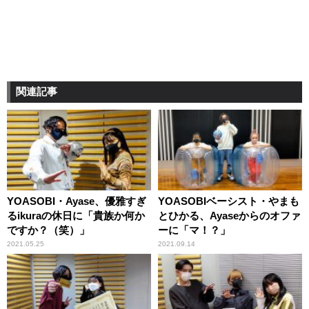
関連記事
YOASOBI・Ayase、優雅すぎ
YOASOBIベーシスト・やまも
るikuraの休日に「貴族か何か
とひかる、Ayaseからのオファ
ですか？（笑）」
ーに「マ！？」
2021.05.25
2021.09.14