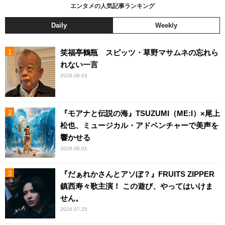
エンタメの人気記事ランキング
Daily
Weekly
笑福亭鶴瓶 スピッツ・草野マサムネの忘れら
れない一言
2026.08.03
『モアナと伝説の海』TSUZUMI（ME:I）×尾上
松也、ミュージカル・アドベンチャーで美声を
響かせる
2026.08.01
『だぁれかさんとアソぼ？』FRUITS ZIPPER
鎮西寿々歌主演！ この遊び、やってはいけま
せん。
2026.07.25