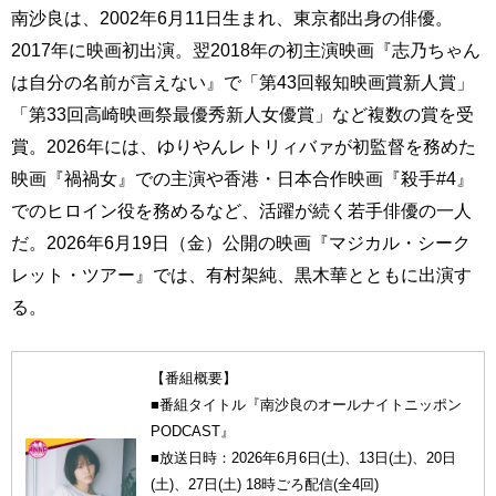
南沙良は、2002年6月11日生まれ、東京都出身の俳優。
2017年に映画初出演。翌2018年の初主演映画『志乃ちゃん
は自分の名前が言えない』で「第43回報知映画賞新人賞」
「第33回高崎映画祭最優秀新人女優賞」など複数の賞を受
賞。2026年には、ゆりやんレトリィバァが初監督を務めた
映画『禍禍女』での主演や香港・日本合作映画『殺手#4』
でのヒロイン役を務めるなど、活躍が続く若手俳優の一人
だ。2026年6月19日（金）公開の映画『マジカル・シーク
レット・ツアー』では、有村架純、黒木華とともに出演す
る。
【番組概要】
■番組タイトル『南沙良のオールナイトニッポン
PODCAST』
■放送日時：2026年6月6日(土)、13日(土)、20日
(土)、27日(土) 18時ごろ配信(全4回)