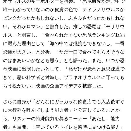
オサウルスのキーホルダーを持参。「恐竜研究が進む中で
唯一わかっていないのが皮膚の色で、ティラノサウルスが
ピンクだったかもしれないし、ふさふさだったかもしれな
い。それがロマン」と熱弁した。推しの恐竜は「モササウ
ルス」と明言し、「食べられたくない恐竜ランキング1位」
に選んだ理由として「海の中では抵抗もできないし、一番
恐怖が大きい」と分析。「ただ一口で食べてもらえそうな
のはまあいいかなとも思う」とも語った。また、いつか恐
竜映画に出演したいとして、「私だけが恐竜と意思疎通で
きて、悪い科学者と対峙し、ブラキオサウルスに守っても
らう役がいい」映画の企画アイデアを披露した。
さらに自身が「どんなにガラガラな飲食店でも入店後すぐ
に大行列を呼んでしまう能力者」と公言していることか
ら、リスナーの特殊能力を募るコーナー『あたし、能力
者』も展開。「空いているトイレを瞬時に見つける能力」