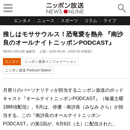
エンタメ
ニュース
スポーツ
コラム
ライフ
推しはモササウルス！恐竜愛を熱弁 『南沙
良のオールナイトニッポンPODCAST』
NEWS ONLINE 編集部
公開：
2026-06-06
（
2026-06-06
更新）
エンタメ
ニッポン放送インフォメーション
ニッポン放送 Podcast Station
月替りのパーソナリティが担当するニッポン放送のポッド
キャスト『オールナイトニッポンPODCAST』（毎週土曜
18時頃配信）。6月は、俳優・南沙良（みなみ さら）が担
当する。この『南沙良のオールナイトニッポン
PODCAST』の第1回が、6月6日（土）に配信された。