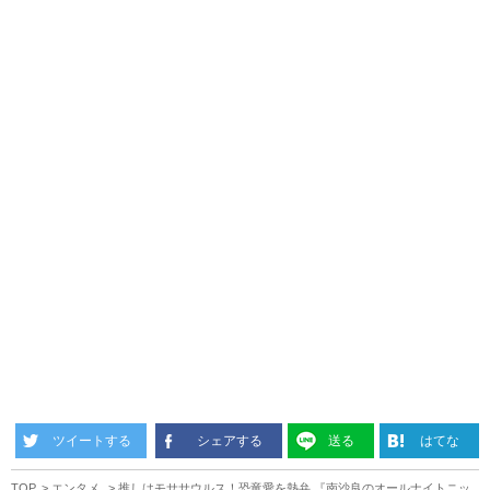
ツイートする
シェアする
送る
はてな
TOP
エンタメ
推しはモササウルス！恐竜愛を熱弁 『南沙良のオールナイトニッ