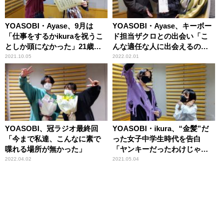
YOASOBI・Ayase、9月は
YOASOBI・Ayase、キーボー
「仕事をするかikuraを祝うこ
ド担当ザクロとの出会い「こ
としか頭になかった」21歳の
んな適任な人に出会えるのは
誕生日を祝福
すごいこと」
2021.10.05
2022.02.01
YOASOBI、冠ラジオ最終回
YOASOBI・ikura、“金髪”だ
「今まで私達、こんなに素で
った女子中学生時代を告白
喋れる場所が無かった」
「ヤンキーだったわけじゃな
いですよ？」
2022.04.02
2021.05.04