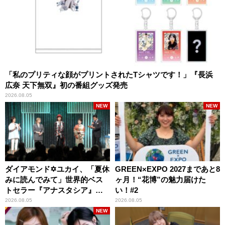
「私のプリティな顔がプリントされたTシャツです！」『長浜
広奈 天下無双』初の番組グッズ発売
2026.08.05
NEW
NEW
ダイアモンド✡ユカイ、「夏休
GREEN×EXPO 2027まであと8
みに読んでみて」世界的ベス
ヶ月！“花博”の魅力届けた
トセラー『アナスタシア』を
い！#2
紹介
2026.08.05
2026.08.05
NEW