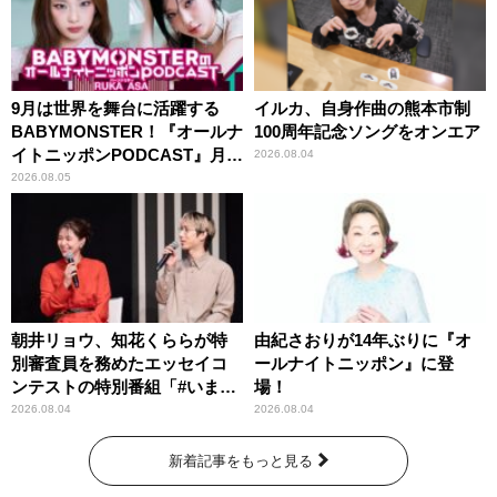
9月は世界を舞台に活躍する
イルカ、自身作曲の熊本市制
BABYMONSTER！『オールナ
100周年記念ソングをオンエア
イトニッポンPODCAST』月替
2026.08.04
わりパーソナリティ
2026.08.05
朝井リョウ、知花くららが特
由紀さおりが14年ぶりに『オ
別審査員を務めたエッセイコ
ールナイトニッポン』に登
ンテストの特別番組「#いまあ
場！
なたに伝えたいこと」
2026.08.04
2026.08.04
新着記事をもっと見る