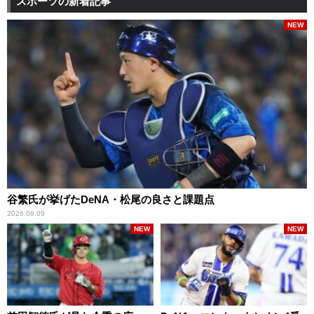
スポーツの新着記事
NEW
谷繁氏が挙げたDeNA・松尾の良さと課題点
2026.08.09
NEW
NEW