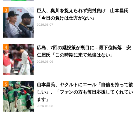
巨人、奥川を捉えられず完封負け 山本昌氏
「今日の負けは仕方がない」
2026.08.07
広島、7回の継投策が裏目に…最下位転落 安
仁屋氏「この時期に来て勉強はない」
2026.08.06
山本昌氏、ヤクルトにエール「自信を持って欲
しい」、「ファンの方も毎日応援してくれてい
ます」
2026.08.08