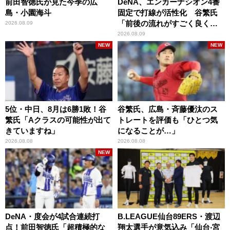
前田智徳氏が見た今季の広
DeNA、エンカーナシオン4番
島・小園海斗
固定で打線が活性化 谷繁氏
「前後の流れがすごく良くな
2026.08.09
りましたね」
2026.08.09
NEW
NEW
5位・中日、8月は6勝1敗！谷
谷繁氏、広島・斉藤優汰のス
繁氏「Aクラスの可能性が出て
トレートを評価も「ひとつ気
きていますね」
になることが…」
2026.08.08
2026.08.08
NEW
DeNA・度会が4試合連続打
B.LEAGUE仙台89ERS・渡辺
点！前田智徳氏「超積極的な
翔太選手が意気込み「仙台‧宮