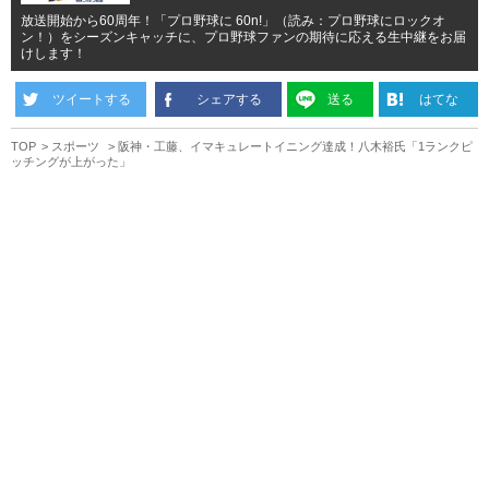
放送開始から60周年！「プロ野球に 60n!」（読み：プロ野球にロックオ
ン！）をシーズンキャッチに、プロ野球ファンの期待に応える生中継をお届
けします！
ツイートする
シェアする
送る
はてな
TOP
スポーツ
阪神・工藤、イマキュレートイニング達成！八木裕氏「1ランクピ
ッチングが上がった」