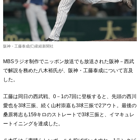
阪神・工藤泰成(C)産経新聞社
MBSラジオ制作でニッポン放送でも放送された阪神－西武
で解説を務めた八木裕氏が、阪神・工藤泰成について言及
した。
工藤は同日の西武戦、0－1の7回に登板すると、先頭の西川
愛也を3球三振、続く山村崇嘉も3球三振で2アウト。最後の
桑原将志も159キロのストレートで3球三振と、イマキュレ
ートイニングを達成した。