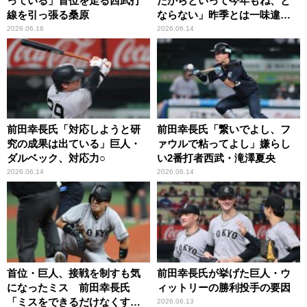
っている」首位を走る西武打
たからといって今年もね、と
線を引っ張る桑原
ならない」昨季とは一味違う
西武打線
2026.06.16
2026.06.14
前田幸長氏「対応しようと研
前田幸長氏「繋いでよし、フ
究の成果は出ている」巨人・
ァウルで粘ってよし」嫌らし
ダルベック、対応力○
い2番打者西武・滝澤夏央
2026.06.14
2026.06.14
首位・巨人、接戦を制すも気
前田幸長氏が挙げた巨人・ウ
になったミス 前田幸長氏
ィットリーの勝利投手の要因
「ミスをできるだけなくすこ
2026.06.13