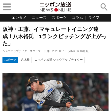
エンタメ
ニュース
スポーツ
コラム
ライフ
阪神・工藤、イマキュレートイニング達
成！八木裕氏「1ランクピッチングが上がっ
た」
ショウアップナイタースタッフ
公開：
2026-06-16
（
2026-06-16
更新）
スポーツ
八木裕
ニッポン放送 ショウアップナイター