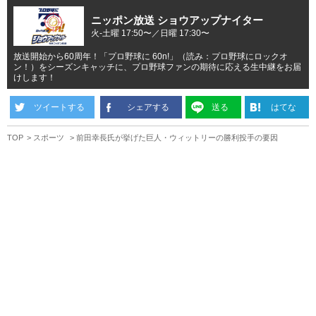
ニッポン放送 ショウアップナイター
火-土曜 17:50〜／日曜 17:30〜
放送開始から60周年！「プロ野球に 60n!」（読み：プロ野球にロックオ
ン！）をシーズンキャッチに、プロ野球ファンの期待に応える生中継をお届
けします！
ツイートする
シェアする
送る
はてな
TOP
スポーツ
前田幸長氏が挙げた巨人・ウィットリーの勝利投手の要因