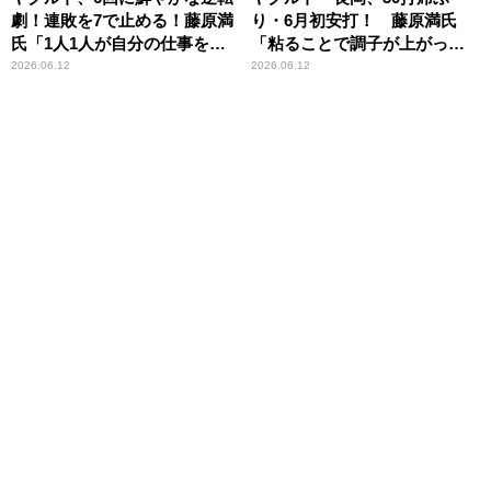
劇！連敗を7で止める！藤原満
り・6月初安打！ 藤原満氏
氏「1人1人が自分の仕事をし
「粘ることで調子が上がって
ようとするでしょう」、「こ
くる」
2026.06.12
2026.06.12
こがすごい」