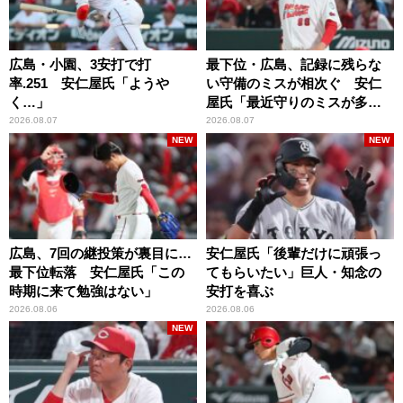
広島・小園、3安打で打
最下位・広島、記録に残らな
率.251 安仁屋氏「ようや
い守備のミスが相次ぐ 安仁
く…」
屋氏「最近守りのミスが多
い」
2026.08.07
2026.08.07
NEW
NEW
広島、7回の継投策が裏目に…
安仁屋氏「後輩だけに頑張っ
最下位転落 安仁屋氏「この
てもらいたい」巨人・知念の
時期に来て勉強はない」
安打を喜ぶ
2026.08.06
2026.08.06
NEW