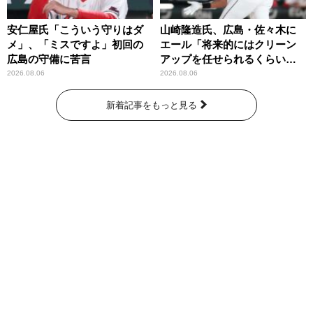
安仁屋氏「こういう守りはダ
山崎隆造氏、広島・佐々木に
メ」、「ミスですよ」初回の
エール「将来的にはクリーン
広島の守備に苦言
アップを任せられるくらいま
では成長して」
2026.08.06
2026.08.06
新着記事をもっと見る