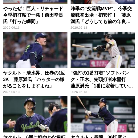
やったぜ！巨人・リチャード
昨季の“交流戦MVP”、今季交
今季初打席で一発！前田幸長
流戦初出場・初安打！ 藤原
氏「打った瞬間」
満氏「どうしても前の年良か
ったりすると…」
2026.06.13
2026.06.13
ヤクルト・清水昇、圧巻の1回
“強打の1番打者”ソフトバン
3K 藤原満氏「バッターの嫌
ク・正木、先頭打者本塁打
がることをしますよね」
藤原満氏「1番に定着していい
仕事」
2026.06.13
2026.06.13
ヤクルト、6回に鮮やかな逆転
ヤクルト・長岡、30打席ぶ