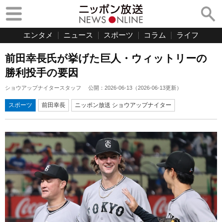
エンタメ
ニュース
スポーツ
コラム
ライフ
前田幸長氏が挙げた巨人・ウィットリーの
勝利投手の要因
ショウアップナイタースタッフ
公開：
2026-06-13
（
2026-06-13
更新）
スポーツ
前田幸長
ニッポン放送 ショウアップナイター