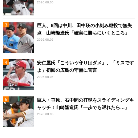
2026.08.05
巨人、8回は中川、田中瑛の小刻み継投で無失
点 山崎隆造氏「確実に勝ちにいくところ」
2026.08.05
安仁屋氏「こういう守りはダメ」、「ミスです
よ」初回の広島の守備に苦言
2026.08.06
巨人・笹原、右中間の打球をスライディングキ
ャッチ！山崎隆造氏「一歩でも遅れたら…」
2026.08.06