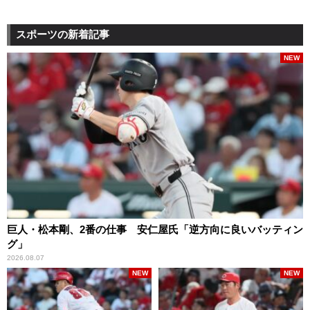
スポーツの新着記事
NEW
巨人・松本剛、2番の仕事 安仁屋氏「逆方向に良いバッティン
グ」
2026.08.07
NEW
NEW