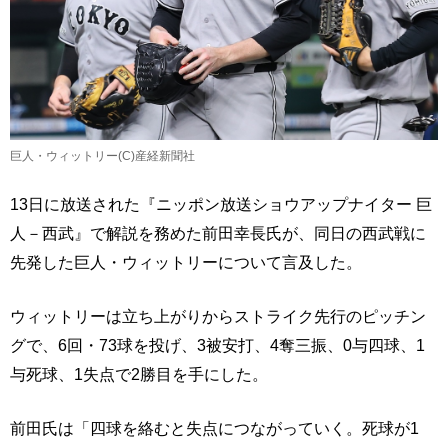
巨人・ウィットリー(C)産経新聞社
13日に放送された『ニッポン放送ショウアップナイター 巨
人－西武』で解説を務めた前田幸長氏が、同日の西武戦に
先発した巨人・ウィットリーについて言及した。
ウィットリーは立ち上がりからストライク先行のピッチン
グで、6回・73球を投げ、3被安打、4奪三振、0与四球、1
与死球、1失点で2勝目を手にした。
前田氏は「四球を絡むと失点につながっていく。死球が1