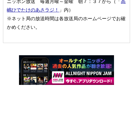
ニッポン放送 毎週月曜～金曜 朝７：３７から（「
高
嶋ひでたけのあさラジ！
」内）
※ネット局の放送時間は各放送局のホームページでお確
かめください。