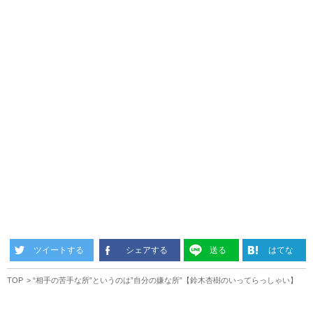
ツイートする
シェアする
送る
はてな
TOP
“相手の苦手な所”というのは”自分の嫌な所”【鈴木杏樹のいってらっしゃい】