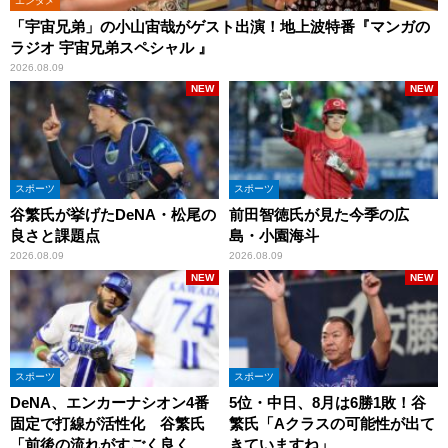
エンタメ
「宇宙兄弟」の小山宙哉がゲスト出演！地上波特番『マンガの
ラジオ 宇宙兄弟スペシャル 』
2026.08.09
NEW
NEW
スポーツ
スポーツ
谷繁氏が挙げたDeNA・松尾の
前田智徳氏が見た今季の広
良さと課題点
島・小園海斗
2026.08.09
2026.08.09
NEW
NEW
スポーツ
スポーツ
DeNA、エンカーナシオン4番
5位・中日、8月は6勝1敗！谷
固定で打線が活性化 谷繁氏
繁氏「Aクラスの可能性が出て
「前後の流れがすごく良くな
きていますね」