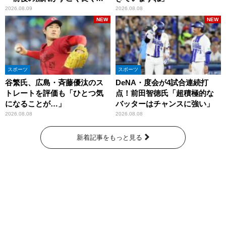
りましたね」
2026.08.09
2026.08.08
NEW
NEW
スポーツ
スポーツ
谷繁氏、広島・斉藤優汰のス
DeNA・度会が4試合連続打
トレートを評価も「ひとつ気
点！前田智徳氏「超積極的な
になることが…」
バッターはチャンスに強い」
2026.08.08
2026.08.08
新着記事をもっと見る