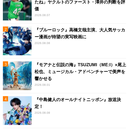
たね」ヤクルトのファースト・澤井の判断を評
価
2026.08.07
『ブルーロック』高橋文哉主演、大人気サッカ
ー漫画が待望の実写映画に
2026.08.08
『モアナと伝説の海』TSUZUMI（ME:I）×尾上
松也、ミュージカル・アドベンチャーで美声を
響かせる
2026.08.01
『中島健人のオールナイトニッポン』放送決
定！
2026.08.08