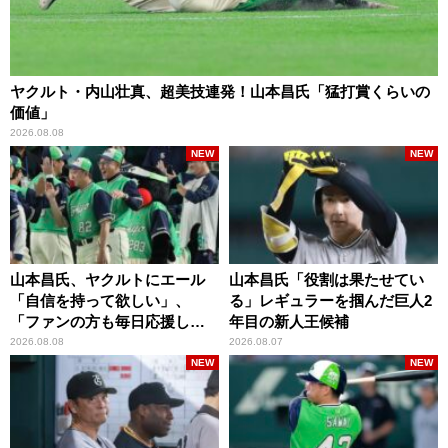
ヤクルト・内山壮真、超美技連発！山本昌氏「猛打賞くらいの
価値」
2026.08.08
NEW
NEW
山本昌氏、ヤクルトにエール
山本昌氏「役割は果たせてい
「自信を持って欲しい」、
る」レギュラーを掴んだ巨人2
「ファンの方も毎日応援して
年目の新人王候補
くれています」
2026.08.08
2026.08.07
NEW
NEW