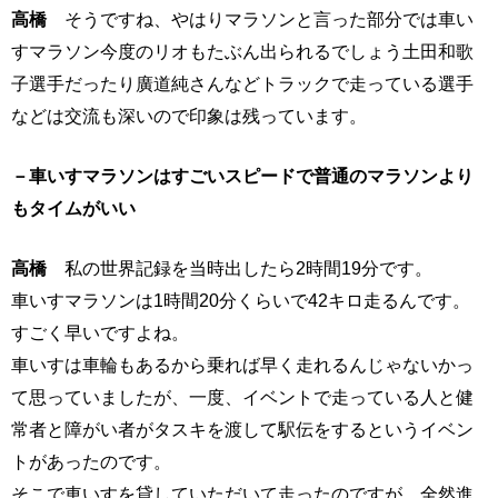
高橋
そうですね、やはりマラソンと言った部分では車い
すマラソン今度のリオもたぶん出られるでしょう土田和歌
子選手だったり廣道純さんなどトラックで走っている選手
などは交流も深いので印象は残っています。
－車いすマラソンはすごいスピードで普通のマラソンより
もタイムがいい
高橋
私の世界記録を当時出したら2時間19分です。
車いすマラソンは1時間20分くらいで42キロ走るんです。
すごく早いですよね。
車いすは車輪もあるから乗れば早く走れるんじゃないかっ
て思っていましたが、一度、イベントで走っている人と健
常者と障がい者がタスキを渡して駅伝をするというイベン
トがあったのです。
そこで車いすを貸していただいて走ったのですが、全然進