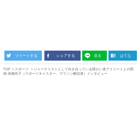
ツイートする
シェアする
送る
はてな
TOP
スポーツ
ジャーナリストとして向き合っている障がい者アスリートとの関
係-高橋尚子（スポーツキャスター、マラソン解説者）インタビュー