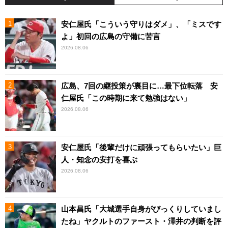
安仁屋氏「こういう守りはダメ」、「ミスです
よ」初回の広島の守備に苦言
2026.08.06
広島、7回の継投策が裏目に…最下位転落 安
仁屋氏「この時期に来て勉強はない」
2026.08.06
安仁屋氏「後輩だけに頑張ってもらいたい」巨
人・知念の安打を喜ぶ
2026.08.06
山本昌氏「大城選手自身がびっくりしていまし
たね」ヤクルトのファースト・澤井の判断を評