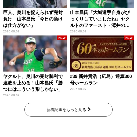
巨人、奥川を捉えられず完封
山本昌氏「大城選手自身がび
負け 山本昌氏「今日の負け
っくりしていましたね」ヤク
は仕方がない」
ルトのファースト・澤井の判
断を評価
2026.08.07
2026.08.07
NEW
NEW
ヤクルト、奥川の完封勝利で
#39 新井貴浩（広島）通算300
連敗を止める！山本昌氏「勝
号ホームラン
つにはこういう形しかない」
2026.08.07
2026.08.07
新着記事をもっと見る