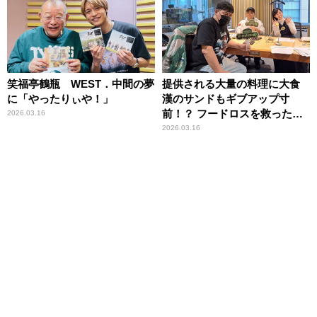
笑福亭鶴瓶 WEST．中間の夢
提供される大量の料理に大食
に「やったりぃや！」
漢のサンドもギブアップ寸
前！？ フードロスを救ったの
2026.03.16
は地元の○○たちだった
2026.03.16