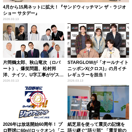
4月から15局ネットに拡大！『サンドウィッチマン ザ・ラジオ
ショー サタデー』
2026.03.13
片岡鶴太郎、秋山竜次（ロバ
STARGLOWが「オールナイト
ート）、爆笑問題、松村邦
ニッポンX(クロス)」の月イチ
洋、ナイツ、U字工事がゲスト
レギュラーを担当！
出演！「祝78歳！高田文夫 生
2026.03.13
2026.03.13
誕祭！ 文夫の部屋」
2026年は放送開始60周年！ プ
紙芝居を使って震災の記憶を
ロ野球に60n!(ロックオン) 「ニ
語り継ぐ”語り部” 「震災前の