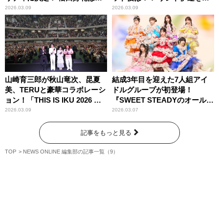
ANN0木曜を担当！
めとする関係者たちが次々に
2026.03.09
2026.03.09
立候補
山崎育三郎が秋山竜次、昆夏
結成3年目を迎えた7人組アイ
美、TERUと豪華コラボレーシ
ドルグループが初登場！
ョン！「THIS IS IKU 2026 日
『SWEET STEADYのオールナ
本武道館」
イトニッポン0(ZERO)』
2026.03.09
2026.03.07
記事をもっと見る
TOP
NEWS ONLINE 編集部の記事一覧（9）