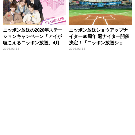
ニッポン放送の2026年ステー
ニッポン放送ショウアップナ
ションキャンペーン「アイが
イター60周年 冠ナイター開催
聴こえるニッポン放送」4月ス
決定！『ニッポン放送ショウ
タート！
アップナイター 60周年記念ナ
2026.03.13
2026.03.13
イター』