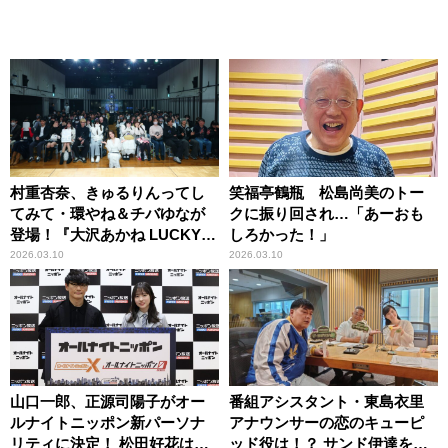
村重杏奈、きゅるりんってし
笑福亭鶴瓶 松島尚美のトー
てみて・環やね＆チバゆなが
クに振り回され…「あーおも
登場！『大沢あかね LUCKY 7
しろかった！」
supported by 犬塚製作所』
2026.03.10
2026.03.10
山口一郎、正源司陽子がオー
番組アシスタント・東島衣里
ルナイトニッポン新パーソナ
アナウンサーの恋のキューピ
リティに決定！ 松田好花は
ッド役は！？ サンド伊達を始