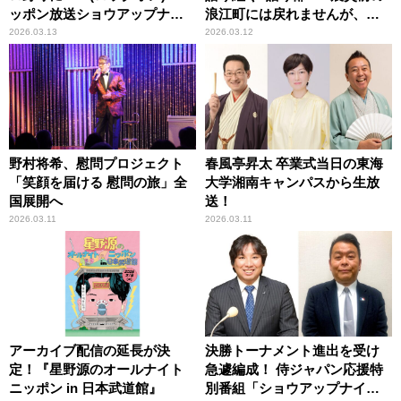
ッポン放送ショウアップナイ
浪江町には戻れませんが、新
ター」
しい浪江町を作っていきた
2026.03.13
2026.03.12
い」
野村将希、慰問プロジェクト
春風亭昇太 卒業式当日の東海
「笑顔を届ける 慰問の旅」全
大学湘南キャンパスから生放
国展開へ
送！
2026.03.11
2026.03.11
アーカイブ配信の延長が決
決勝トーナメント進出を受け
定！『星野源のオールナイト
急遽編成！ 侍ジャパン応援特
ニッポン in 日本武道館』
別番組「ショウアップナイタ