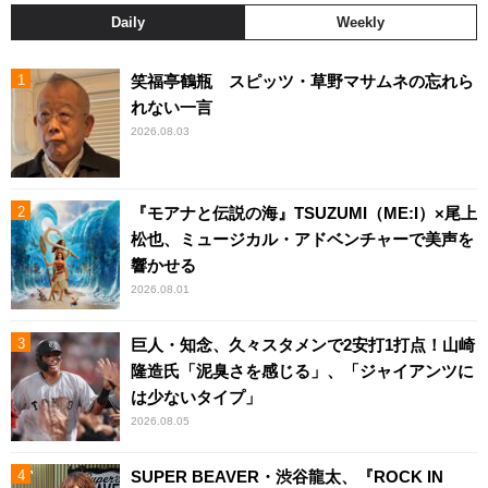
Daily
Weekly
笑福亭鶴瓶 スピッツ・草野マサムネの忘れら
れない一言
2026.08.03
『モアナと伝説の海』TSUZUMI（ME:I）×尾上
松也、ミュージカル・アドベンチャーで美声を
響かせる
2026.08.01
巨人・知念、久々スタメンで2安打1打点！山崎
隆造氏「泥臭さを感じる」、「ジャイアンツに
は少ないタイプ」
2026.08.05
SUPER BEAVER・渋谷龍太、『ROCK IN