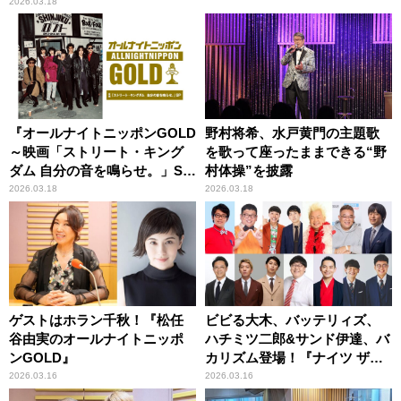
2026.03.18
『オールナイトニッポンGOLD
野村将希、水戸黄門の主題歌
～映画「ストリート・キング
を歌って座ったままできる“野
ダム 自分の音を鳴らせ。」SP
村体操”を披露
～』放送決定！
2026.03.18
2026.03.18
ゲストはホラン千秋！『松任
ビビる大木、バッテリィズ、
谷由実のオールナイトニッポ
ハチミツ二郎&サンド伊達、バ
ンGOLD』
カリズム登場！『ナイツ ザ・
ラジオショー』
2026.03.16
2026.03.16