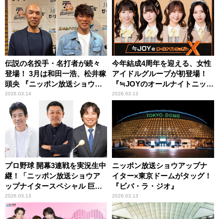
伝説の名投手・名打者が続々
今年結成4周年を迎える、女性
登場！ 3月は和田一浩、松井稼
アイドルグループが初登場！
頭央 『ニッポン放送ショウア
『≒JOYのオールナイトニッポ
ップナイター60周年 名球会
ンX(クロス)』
2026.03.14
2026.03.13
ラジオ』
プロ野球 開幕3連戦を実況生中
ニッポン放送ショウアップナ
継！「ニッポン放送ショウア
イター×東京ドームがタッグ！
ップナイタースペシャル 巨人×
『ビバ・ラ・ジオ』
阪神」
2026.03.13
2026.03.13