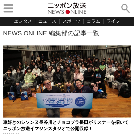
エンタメ
ニュース
スポーツ
コラム
ライフ
NEWS ONLINE 編集部の記事一覧
車好きのシソンヌ長谷川とチョコプラ長田がリスナーを招いて
ニッポン放送イマジンスタジオで公開収録！