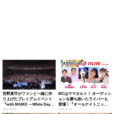
宮野真守がファンと一緒に作
MCはママタルト！​ オーディシ
り上げたプレミアムイベント
ョンを勝ち抜いたライバーも
『with MAMO ～White Day
登場！​『オールナイトニッポ
～』
ン0(ZERO) ～17LIVE SP～』
2026.03.16
2026.03.14