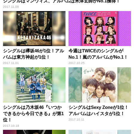
シングルはマンウィズ、アルバムは米津玄師がNo.1獲得！
2017.11.08
シングルは欅坂46が1位！アル
今週はTWICEのシングルが
バムは東方神起が1位！
No.1！嵐のアルバムがNo.1！
2017.11.01
2017.10.25
シングルは乃木坂46『いつか
シングルはSexy Zoneが1位！
できるから今日できる』が第1
アルバムはハイスタが1位！
位！
2017.10.11
2017.10.18