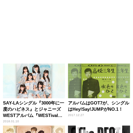
SAY-LAシングル『3000年に一
アルバムはGOT7が、シングル
度のハピネス』とジャニーズ
はHey!Say!JUMPがNO.1！
WESTアルバム『WESTival』
2017.12.27
が第1位！
2018.01.10