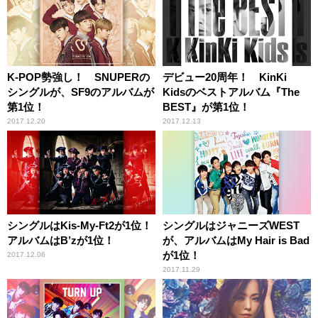
K-POP勢強し！ SNUPERの
デビュー20周年！ KinKi
シングルが、SF9のアルバムが
Kidsのベストアルバム『The
第1位！
BEST』が第1位！
2017.12.20
2017.12.13
シングルはKis-My-Ft2が1位！
シングルはジャニーズWEST
アルバムはB’zが1位！
が、アルバムはMy Hair is Bad
が1位！
2017.12.06
2017.11.29