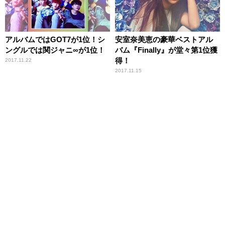
アルバムではGOT7が1位！シ
安室奈美恵の豪華ベストアル
ングルでは関ジャニ∞が1位！
バム『Finally』が堂々第1位獲
得！
2017.11.22
2017.11.15