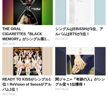
THE ORAL
シングルはEBiSSHが1位、ア
CIGARETTES『BLACK
ルバムはBTSが1位！
MEMORY』がシングル第1
2017.09.27
位！
2017.10.04
READY TO KISSがシングル1
関ジャニ∞『奇跡の人』がシン
位！ReVision of Senceがアル
グル堂々1位獲得！
バム1位！
2017.09.13
2017.09.20