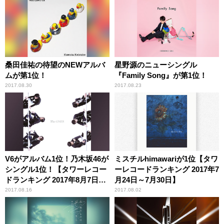
桑田佳祐の待望のNEWアルバ
星野源のニューシングル
ムが第1位！
『Family Song』が第1位！
2017.08.30
2017.08.23
V6がアルバム1位！乃木坂46が
ミスチルhimawariが1位【タワ
シングル1位！【タワーレコー
ーレコードランキング 2017年7
ドランキング 2017年8月7日～
月24日～7月30日】
8月13日】
2017.08.16
2017.08.02