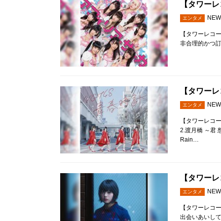
【タワーレコ
NEW
エンタメ
【タワーレコード全店
非合理的かつ訂正不
【タワーレコ
NEW
エンタメ
【タワーレコード全
2.渡月橋 ～君 
Rain…
【タワーレコ
NEW
エンタメ
【タワーレコード全
出会いあいして:M