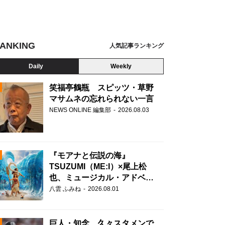
ANKING
人気記事ランキング
Daily
Weekly
笑福亭鶴瓶 スピッツ・草野
マサムネの忘れられない一言
NEWS ONLINE 編集部
2026.08.03
N
『モアナと伝説の海』
TSUZUMI（ME:I）×尾上松
也、ミュージカル・アドベン
チャーで美声を響かせる
八雲 ふみね
2026.08.01
巨人・知念、久々スタメンで