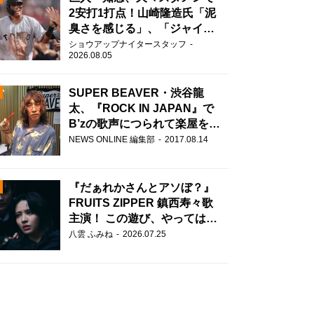
2安打1打点！山崎隆造氏「泥
臭さを感じる」、「ジャイア
ンツには少ないタイプ」
ショウアップナイタースタッフ
2026.08.05
SUPER BEAVER・渋谷龍
太、『ROCK IN JAPAN』で
B’zの歌声につられて楽屋を脱
走！？
N
NEWS ONLINE 編集部
2017.08.14
AD
『だぁれかさんとアソぼ？』
FRUITS ZIPPER 鎮西寿々歌
主演！ この遊び、やってはい
けません。
八雲 ふみね
2026.07.25
2