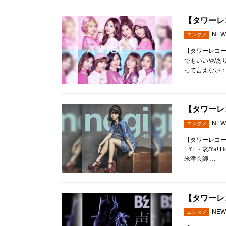
【タワーレコ
NEW
エンタメ
【タワーレコード全
でもいいや/ありき
って言えない：
【タワーレコ
NEW
エンタメ
【タワーレコード
EYE・哀/Ya!
米津玄師 …
【タワーレコ
NEW
エンタメ