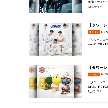
年団 2.サイハテ
ねんから～…
【タワーレコ
NEW
エンタメ
【タワーレコード全
ver.-:BTOB
【タワーレコ
NEW
エンタメ
【タワーレコード全
UP:B.A.P 
駄ダンス/F…