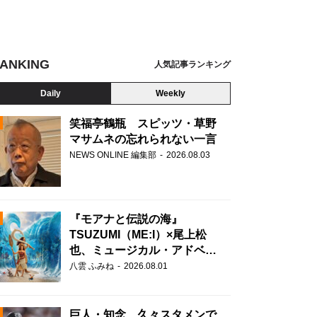
ANKING
人気記事ランキング
Daily
Weekly
笑福亭鶴瓶 スピッツ・草野
マサムネの忘れられない一言
NEWS ONLINE 編集部
2026.08.03
N
『モアナと伝説の海』
TSUZUMI（ME:I）×尾上松
也、ミュージカル・アドベン
チャーで美声を響かせる
八雲 ふみね
2026.08.01
巨人・知念、久々スタメンで