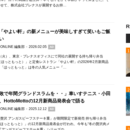
わせて、株式会社プレナスが展開するお持…
R
題 「やよい軒」の新メニューが美味しすぎて笑いもご飯
い
 ONLINE 編集部
2026.02.05
AD
3日（火）、東京・プレナスオフィスにて同社の展開する持ち帰り弁当
otto（ほっともっと）」と定食レストラン「やよい軒」の2026年2月新商品
。「ほっともっと」は冬の人気メニュー『…
敗で年間グランドスラムを・・」車いすテニス・小田
HottoMottoの12月新商品発表会で語る
 ONLINE 編集部
2025.12.12
AD
贅沢 アンガスビーフステーキ重」が期間限定で新発売 持ち帰り弁当
tto（ほっともっと）」の12月新商品発表会が行われ、今年も“冬の贅沢肉メ
『アンガスビーフステーキ重』シリーズの…