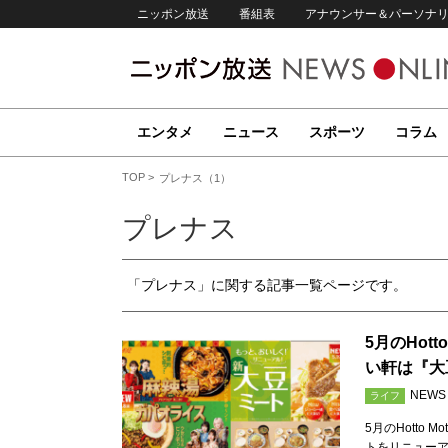
ニッポン放送
番組表
アナウンサー＆パーソナ
エンタメ
ニュース
スポーツ
コラム
TOP
プレナス（1）
プレナス
「プレナス」に関する記事一覧ページです。
5月のHot
い軒は『大
NEWS
ライフ
5月のHotto
トをリニューア