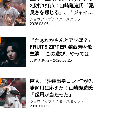
2安打1打点！山崎隆造氏「泥
臭さを感じる」、「ジャイア
ンツには少ないタイプ」
ショウアップナイタースタッフ
2026.08.05
『だぁれかさんとアソぼ？』
FRUITS ZIPPER 鎮西寿々歌
主演！ この遊び、やってはい
けません。
N
八雲 ふみね
2026.07.25
AD
巨人、“沖縄出身コンビ”が先
発起用に応えた！山崎隆造氏
「起用が当たった」
ショウアップナイタースタッフ
2026.08.05
2