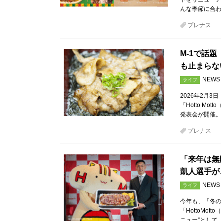
んな季節に合
プレナス
M-1で話
も止まらな
NEWS
ライフ
2026年2月
「Hotto M
発表会が開催
プレナス
「来年は無
凱人選手が、
NEWS
ライフ
今年も、「冬の
「HottoMo
ニュー”として