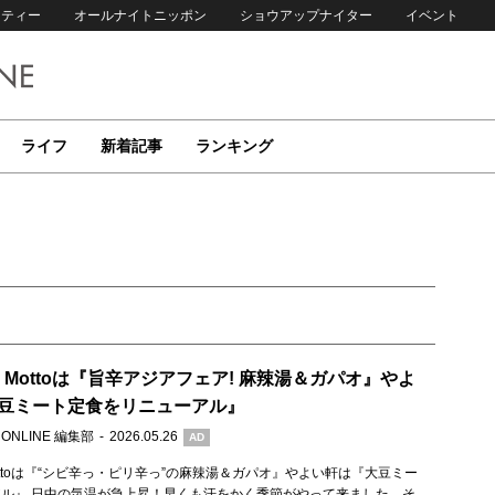
リティー
オールナイトニッポン
ショウアップナイター
イベント
ライフ
新着記事
ランキング
to Mottoは『旨辛アジアフェア! 麻辣湯＆ガパオ』やよ
豆ミート定食をリニューアル』
 ONLINE 編集部
2026.05.26
AD
 Mottoは『“シビ辛っ・ピリ辛っ”の麻辣湯＆ガパオ』やよい軒は『大豆ミー
ル』 日中の気温が急上昇！早くも汗をかく季節がやって来ました。そ