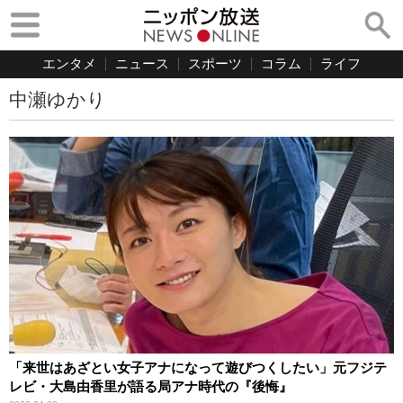
エンタメ
ニュース
スポーツ
コラム
ライフ
中瀬ゆかり
「来世はあざとい女子アナになって遊びつくしたい」元フジテ
レビ・大島由香里が語る局アナ時代の『後悔』