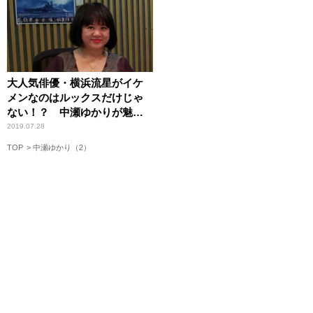
大人気俳優・横浜流星がイケ
メンなのはルックスだけじゃ
ない！？ 中瀬ゆかりが魅力
を解説
2019.07.28
TOP
中瀬ゆかり（2）