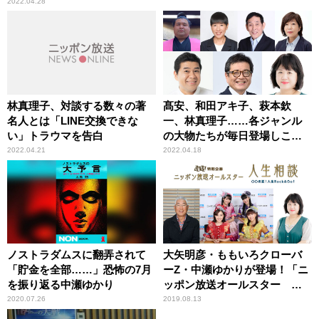
2022.04.28
林真理子、対談する数々の著
髙安、和田アキ子、萩本欽
名人とは「LINE交換できな
一、林真理子……各ジャンル
い」トラウマを告白
の大物たちが毎日登場しここ
だけの話を披露
2022.04.21
2022.04.18
ノストラダムスに翻弄されて
大矢明彦・ももいろクローバ
「貯金を全部……」恐怖の7月
ーZ・中瀬ゆかりが登場！「ニ
を振り返る中瀬ゆかり
ッポン放送オールスター 人
生相談」
2020.07.26
2019.08.13