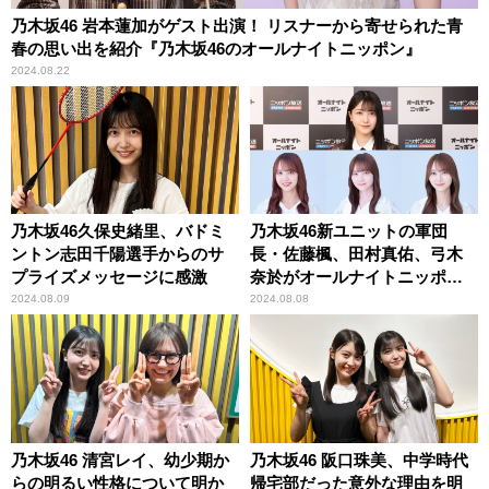
乃木坂46 岩本蓮加がゲスト出演！ リスナーから寄せられた青
春の思い出を紹介『乃木坂46のオールナイトニッポン』
2024.08.22
乃木坂46久保史緒里、バドミ
乃木坂46新ユニットの軍団
ントン志田千陽選手からのサ
長・佐藤楓、田村真佑、弓木
プライズメッセージに感激
奈於がオールナイトニッポン
に大集合！ 軍団の新曲3曲も初
2024.08.09
2024.08.08
解禁！
乃木坂46 清宮レイ、幼少期か
乃木坂46 阪口珠美、中学時代
らの明るい性格について明か
帰宅部だった意外な理由を明