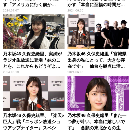
す「アメリカに行く前か
かす「本当に至福の時間だっ
ら……」
た」
2024.07.07
2024.06.26
乃木坂46 久保史緒里、実姉が
乃木坂46 久保史緒里「宮城県
ラジオ生放送に登場「妹のこ
出身の私にとって、大きな存
とを、これからもどうぞよろ
在です」 仙台を拠点に活動
しくお願いいたします」
する、あのアーティストも生
2024.06.19
2024.06.06
登場！ 6月12日、仙台からの
『乃木坂46のオールナイトニ
ッポン』
乃木坂46 久保史緒里、「楽天×
乃木坂46 久保史緒里「また一
巨人」戦『ニッポン放送ショ
つ夢が叶い、本当に嬉しいで
ウアップナイター』スペシャ
す」 念願の東北からの生放