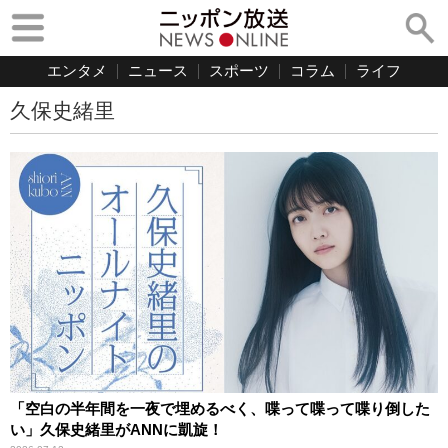
エンタメ
ニュース
スポーツ
コラム
ライフ
久保史緒里
「空白の半年間を一夜で埋めるべく、喋って喋って喋り倒した
い」久保史緒里がANNに凱旋！