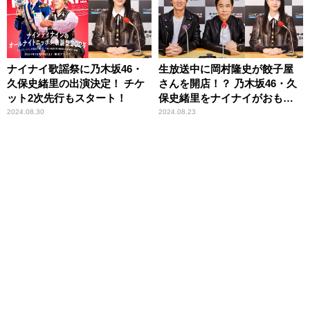
ナイナイ歌謡祭に乃木坂46・
生放送中に岡村隆史が餃子屋
久保史緒里の出演決定！ チケ
さんを開店！？ 乃木坂46・久
ット2次先行もスタート！
保史緒里をナイナイがおもて
なし！
2024.08.30
2024.08.23