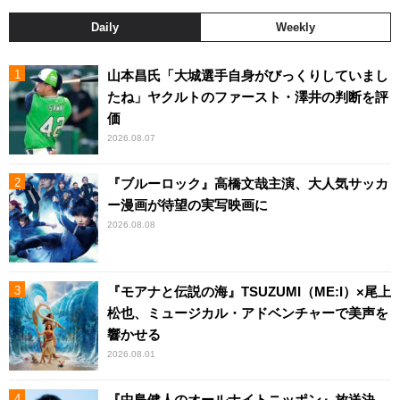
Daily
Weekly
山本昌氏「大城選手自身がびっくりしていまし
たね」ヤクルトのファースト・澤井の判断を評
価
2026.08.07
『ブルーロック』高橋文哉主演、大人気サッカ
ー漫画が待望の実写映画に
2026.08.08
『モアナと伝説の海』TSUZUMI（ME:I）×尾上
松也、ミュージカル・アドベンチャーで美声を
響かせる
2026.08.01
『中島健人のオールナイトニッポン』放送決