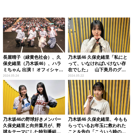
長屋晴子（緑黄色社会）、久
乃木坂46 久保史緒里「私にと
保史緒里（乃木坂46）、ハラ
って、いなければいけない存
ミちゃん 出演！ オフィシャル
在でした」 山下美月のグル
レポート「緑黄色社会・長屋
ープ卒業への思いを語る
2024.05.24
2024.05.22
晴子の長（OSA）LIVE 2024
Supported by オールナイトニ
ッポン」
乃木坂46の野球好きメンバー
乃木坂46 久保史緒里、今もも
久保史緒里と向井葉月が、野
らっているお年玉に救われた
球をテーマにした特別番組を
ことを告白「こういう時のた