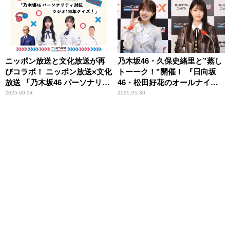
ニッポン放送と文化放送が再
乃木坂46・久保史緒里と”蒸し
びコラボ！ ニッポン放送×文化
トーーク！”開催！ 『日向坂
放送 「乃木坂46 パーソナリテ
46・松田好花のオールナイト
ィ対抗 ラジオ100年クイズ！」
ニッポンX(クロス)』
2025.09.24
2025.05.30