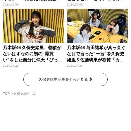
ニッポン放送と文化放送でオ
めに使っていなかった……」
2024.05.09
2024.05.05
ンエア！『マネージャー対
抗 乃木坂野球部交流戦！』
（コメントあり）
乃木坂46 久保史緒里、物欲が
乃木坂46 与田祐希が真っ直ぐ
ないはずなのに初の“爆買
な目で言った“一言”を久保史
い”をした自分に仰天「びっく
緒里＆佐藤璃果が称賛「カッ
りした！」
ケーな！」
2024.04.29
2024.04.24
久保史緒里記事をもっと見る
TOP
久保史緒里（1）