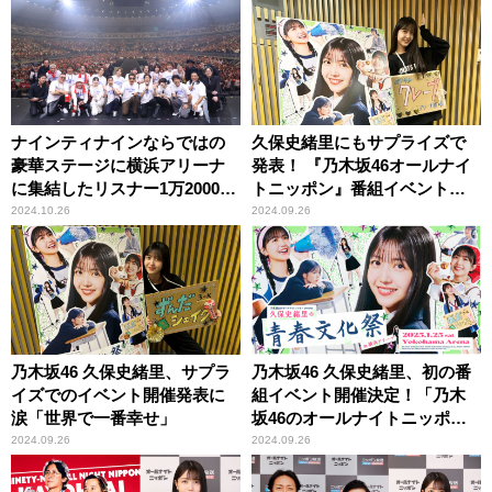
ッポン presents 久保史緒里の
トニッポン』
青春文化祭 in 横浜アリーナ』
ナインティナインならではの
久保史緒里にもサプライズで
豪華ステージに横浜アリーナ
発表！ 『乃木坂46オールナイ
に集結したリスナー1万2000人
トニッポン』番組イベント開
が熱狂！ 『ニッポン放送開局
催決定！
2024.10.26
2024.09.26
70周年記念 ナインティナイン
のオールナイトニッポン歌謡
祭』
乃木坂46 久保史緒里、サプラ
乃木坂46 久保史緒里、初の番
イズでのイベント開催発表に
組イベント開催決定！「乃木
涙「世界で一番幸せ」
坂46のオールナイトニッポン
presents 久保史緒里の青春文
2024.09.26
2024.09.26
化祭 in 横浜アリーナ」