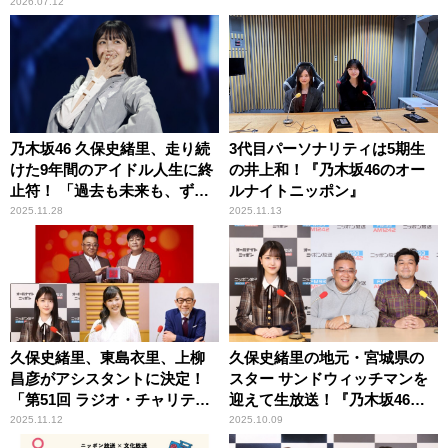
2026.07.12
乃木坂46 久保史緒里、走り続
3代目パーソナリティは5期生
けた9年間のアイドル人生に終
の井上和！『乃木坂46のオー
止符！ 「過去も未来も、ずっ
ルナイトニッポン』
とずっと乃木坂46が大好きで
2025.11.28
2025.11.13
す！」
久保史緒里、東島衣里、上柳
久保史緒里の地元・宮城県の
昌彦がアシスタントに決定！
スター サンドウィッチマンを
「第51回 ラジオ・チャリテ
迎えて生放送！『乃木坂46の
ィ・ミュージックソン」
オールナイトニッポン』
2025.11.12
2025.10.09