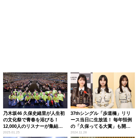
乃木坂46 久保史緒里が人生初
37thシングル「歩道橋」リリ
の文化祭で青春を浴びる！
ース当日に生放送！ 毎年恒例
12,000人のリスナーが集結
の「久保ってる大賞」も開
『乃木坂46のオールナイトニ
催！ 『乃木坂46のオールナイ
2025.01.25
2024.11.28