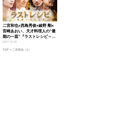
二宮和也×西島秀俊×綾野 剛×
宮崎あおい、天才料理人の“最
期の一皿”『ラストレシピ～麒
麟の舌の記憶～』
2017.10.28
TOP
二宮和也（1）