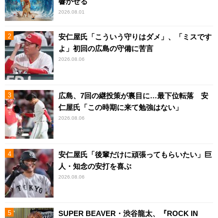
響かせる
2026.08.01
安仁屋氏「こういう守りはダメ」、「ミスです
よ」初回の広島の守備に苦言
2026.08.06
広島、7回の継投策が裏目に…最下位転落 安
仁屋氏「この時期に来て勉強はない」
2026.08.06
安仁屋氏「後輩だけに頑張ってもらいたい」巨
人・知念の安打を喜ぶ
2026.08.06
SUPER BEAVER・渋谷龍太、『ROCK IN