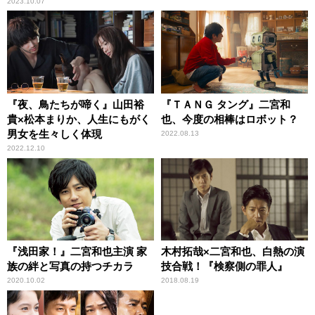
2023.10.07
『夜、鳥たちが啼く』山田裕
『ＴＡＮＧ タング』二宮和
貴×松本まりか、人生にもがく
也、今度の相棒はロボット？
男女を生々しく体現
2022.08.13
2022.12.10
『浅田家！』二宮和也主演 家
木村拓哉×二宮和也、白熱の演
族の絆と写真の持つチカラ
技合戦！『検察側の罪人』
2020.10.02
2018.08.19