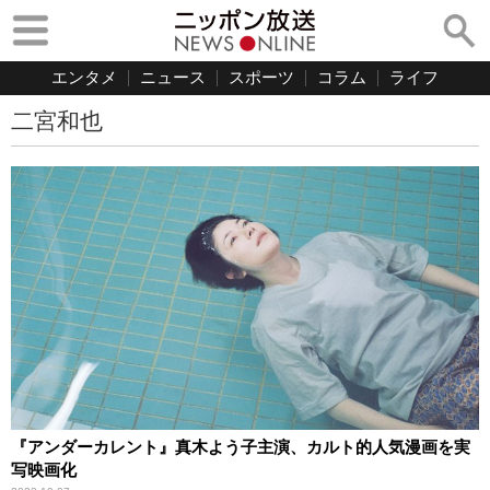
エンタメ
ニュース
スポーツ
コラム
ライフ
二宮和也
『アンダーカレント』真木よう子主演、カルト的人気漫画を実
写映画化