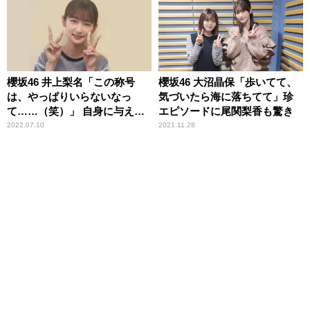
櫻坂46 井上梨名「この称号
櫻坂46 大沼晶保「歩いてて、
は、やっぱりいらないなっ
気づいたら海に落ちてて」珍
て……（笑）」 自身に与えら
エピソードに尾関梨香も驚き
れた残念な称号に言及
2022.07.10
2021.11.28