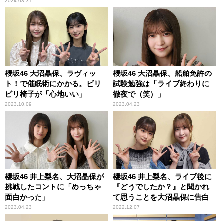
2024.03.31
櫻坂46 大沼晶保、ラヴィッ
櫻坂46 大沼晶保、船舶免許の
ト！で催眠術にかかる。ビリ
試験勉強は「ライブ終わりに
ビリ椅子が「心地いい」
徹夜で（笑）」
2023.10.09
2023.04.23
櫻坂46 井上梨名、大沼晶保が
櫻坂46 井上梨名、ライブ後に
挑戦したコントに「めっちゃ
『どうでしたか？』と聞かれ
面白かった」
て思うことを大沼晶保に告白
2023.04.23
2022.12.07