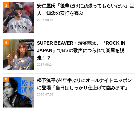
安仁屋氏「後輩だけに頑張ってもらいたい」巨
人・知念の安打を喜ぶ
2026.08.06
SUPER BEAVER・渋谷龍太、『ROCK IN
JAPAN』でB’zの歌声につられて楽屋を脱
走！？
2017.08.14
松下洸平が4年半ぶりにオールナイトニッポン
に登場「当日はしっかり仕上げて臨みます」
2026.07.31