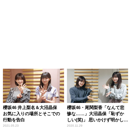
櫻坂46 井上梨名＆大沼晶保
櫻坂46・尾関梨香「なんて悲
お気に入りの場所とそこでの
惨な……」大沼晶保「恥ずか
行動を告白
しい(笑)」 思いかけず明かした
2人共通の過去とは
2021.05.23
2020.11.29