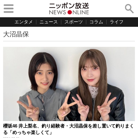
エンタメ
ニュース
スポーツ
コラム
ライフ
大沼晶保
櫻坂46 井上梨名、釣り経験者・大沼晶保を差し置いて釣りまく
る「めっちゃ楽しくて」