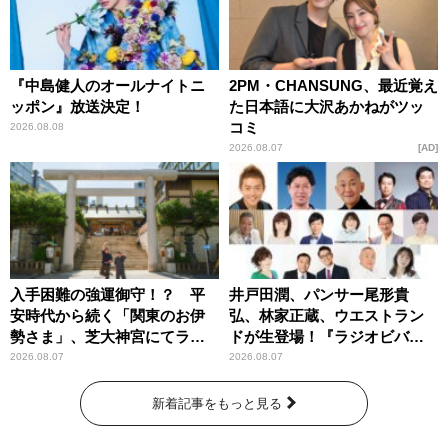
『中島健人のオールナイトニ
2PM・CHANSUNG、最近覚え
ッポン』放送決定！
た日本語に大沢あかねがツッ
コミ
2026.08.08
2026.08.07
AD
入手困難の強運御守！？ 平
井戸田潤、パンサー尾形貴
安時代から続く「関東のお伊
弘、林家正蔵、ウエストラン
勢さま」、芝大神宮にてラン
ドが生登場！『ラジオビバリ
パンプスが合格祈願！
ー昼ズ』
2026.08.07
2026.08.07
新着記事をもっと見る