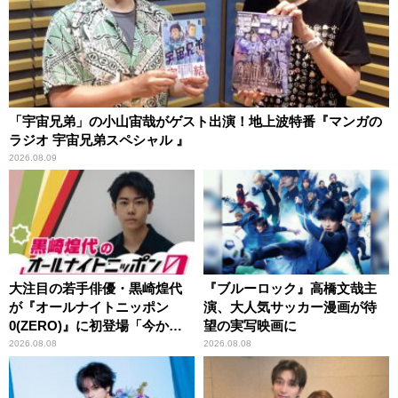
「宇宙兄弟」の小山宙哉がゲスト出演！地上波特番『マンガの
ラジオ 宇宙兄弟スペシャル 』
2026.08.09
大注目の若手俳優・黒崎煌代
『ブルーロック』高橋文哉主
が『オールナイトニッポン
演、大人気サッカー漫画が待
0(ZERO)』に初登場「今から
望の実写映画に
とてもワクワクしておりま
2026.08.08
2026.08.08
す！」