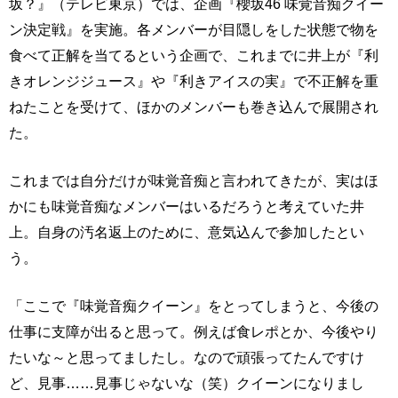
坂？』（テレビ東京）では、企画『櫻坂46 味覚音痴クイー
ン決定戦』を実施。各メンバーが目隠しをした状態で物を
食べて正解を当てるという企画で、これまでに井上が『利
きオレンジジュース』や『利きアイスの実』で不正解を重
ねたことを受けて、ほかのメンバーも巻き込んで展開され
た。
これまでは自分だけが味覚音痴と言われてきたが、実はほ
かにも味覚音痴なメンバーはいるだろうと考えていた井
上。自身の汚名返上のために、意気込んで参加したとい
う。
「ここで『味覚音痴クイーン』をとってしまうと、今後の
仕事に支障が出ると思って。例えば食レポとか、今後やり
たいな～と思ってましたし。なので頑張ってたんですけ
ど、見事……見事じゃないな（笑）クイーンになりまし