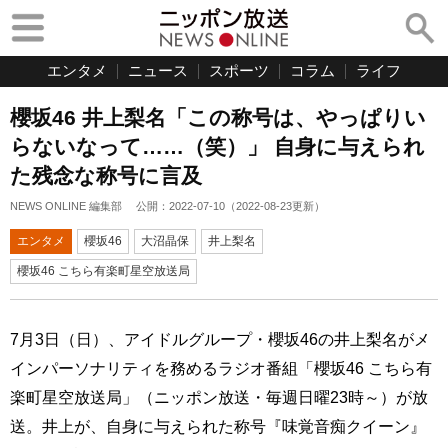
エンタメ
ニュース
スポーツ
コラム
ライフ
櫻坂46 井上梨名「この称号は、やっぱりい
らないなって……（笑）」 自身に与えられ
た残念な称号に言及
NEWS ONLINE 編集部
公開：
2022-07-10
（
2022-08-23
更新）
エンタメ
櫻坂46
大沼晶保
井上梨名
櫻坂46 こちら有楽町星空放送局
7月3日（日）、アイドルグループ・櫻坂46の井上梨名がメ
インパーソナリティを務めるラジオ番組「櫻坂46 こちら有
楽町星空放送局」（ニッポン放送・毎週日曜23時～）が放
送。井上が、自身に与えられた称号『味覚音痴クイーン』