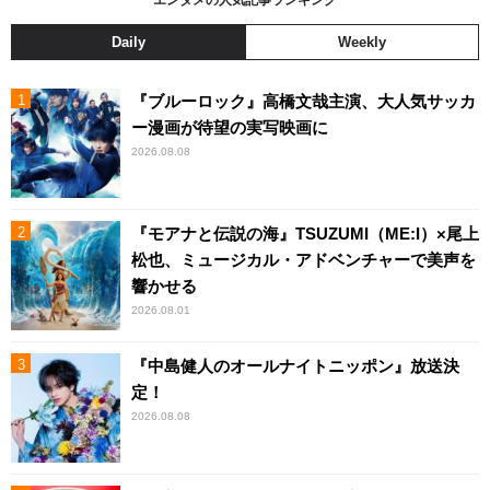
エンタメの人気記事ランキング
Daily
Weekly
『ブルーロック』高橋文哉主演、大人気サッカ
ー漫画が待望の実写映画に
2026.08.08
『モアナと伝説の海』TSUZUMI（ME:I）×尾上
松也、ミュージカル・アドベンチャーで美声を
響かせる
2026.08.01
『中島健人のオールナイトニッポン』放送決
定！
2026.08.08