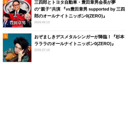
三四郎とトヨタ自動車・豊田章男会長が夢
の“親子”共演 『vs豊田章男 supported by 三四
郎のオールナイトニッポン0(ZERO)』
2026.06.13
おぞましきデスメタルシンガーが降臨！『杉本
ラララのオールナイトニッポン0(ZERO)』
2026.07.19