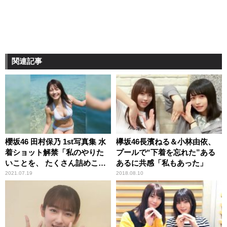
関連記事
櫻坂46 田村保乃 1st写真集 水
欅坂46長濱ねる＆小林由依、
着ショット解禁「私のやりた
プールで“下着を忘れた”ある
いことを、 たくさん詰めこん
あるに共感「私もあった」
でもらいました」
2021.07.19
2018.08.10