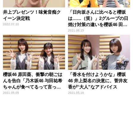
井上プレゼンツ！味覚音痴ク
「日向坂さんに比べると櫻坂
イーン決定戦
は……（笑）」2グループの日
焼け対策の違いを櫻坂46 田村
2022.07.10
保乃＆尾関梨香が振り返る
2021.08.15
櫻坂46 原田葵、衝撃の朝ごは
「香水を付けようかな」櫻坂
んを告白「乃木坂46 与田祐希
46 井上梨名の決意に、菅井友
ちゃんが食べてるって言って
香が“大人”なアドバイス
て」 そのメニューに井上梨名
2021.05.05
2021.05.16
驚き