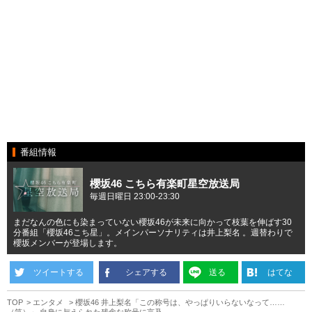
番組情報
櫻坂46 こちら有楽町星空放送局
毎週日曜日 23:00-23:30
まだなんの色にも染まっていない櫻坂46が未来に向かって枝葉を伸ばす30
分番組「櫻坂46こち星」。メインパーソナリティは井上梨名 。週替わりで
櫻坂メンバーが登場します。
ツイートする
シェアする
送る
はてな
TOP
エンタメ
櫻坂46 井上梨名「この称号は、やっぱりいらないなって……
（笑）」 自身に与えられた残念な称号に言及