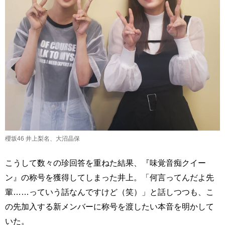
櫻坂46 井上梨名、大沼晶保
こうして数々の珍回答を重ねた結果、『味覚音痴クイー
ン』の称号を獲得してしまった井上。「何言ってんだよ先
輩……っていう話なんですけど（笑）」と話しつつも、こ
の先加入する新メンバーに称号を渡したい本音を明かして
いた。