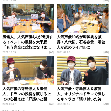
2021.12.30
AD
濱健人、人気声優4人が出演す
人気声優10名が即興劇を披
るイベントの展開を大予想
露！八代拓、石谷春貴、濱健
「もう完全に2対2になります
人が恋のライバルに
よね」
2021.12.09
AD
2021.09.02
AD
人気声優の寺島惇太＆濱健
人気声優・寺島惇太＆濱健
人、ドラマの役柄を演じる上
人、オリジナルドラマで演じ
での心構えは「戸惑いと開き
るキャラは「張り付いた笑
直り」
顔」と「空気を読まない系」
2021.06.17
AD
2021.06.10
AD