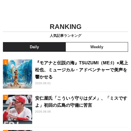
RANKING
人気記事ランキング
Daily
Weekly
『モアナと伝説の海』TSUZUMI（ME:I）×尾上
松也、ミュージカル・アドベンチャーで美声を
響かせる
2026.08.01
安仁屋氏「こういう守りはダメ」、「ミスです
よ」初回の広島の守備に苦言
2026.08.06