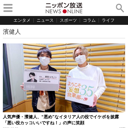
エンタメ
ニュース
スポーツ
コラム
ライフ
濱健人
人気声優・濱健人、“悪め”なイタリア人の役でイケボを披露
「悪い役カッコいいですね！」の声に笑顔