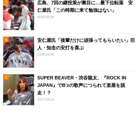
広島、7回の継投策が裏目に…最下位転落 安
仁屋氏「この時期に来て勉強はない」
2026.08.06
安仁屋氏「後輩だけに頑張ってもらいたい」巨
人・知念の安打を喜ぶ
2026.08.06
SUPER BEAVER・渋谷龍太、『ROCK IN
JAPAN』でB’zの歌声につられて楽屋を脱
走！？
2017.08.14