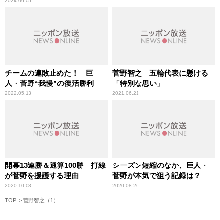
2024.06.05
チームの連敗止めた！ 巨
菅野智之 五輪代表に懸ける
人・菅野“我慢”の復活勝利
「特別な思い」
2022.05.13
2021.06.21
開幕13連勝＆通算100勝 打線
シーズン短縮のなか、巨人・
が菅野を援護する理由
菅野が本気で狙う記録は？
2020.10.08
2020.08.26
TOP
菅野智之（1）