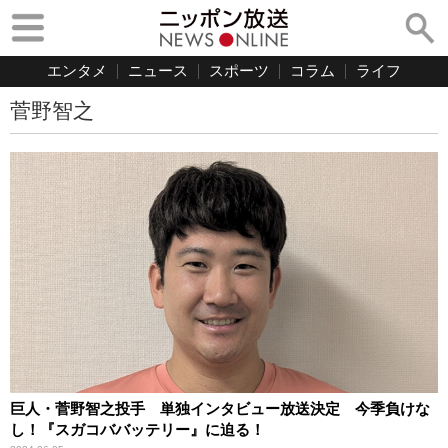
エンタメ
ニュース
スポーツ
コラム
ライフ
菅野智之
巨人・菅野智之投手 単独インタビュー放送決定 今季負けな
し！『スガコババッテリー』に迫る！