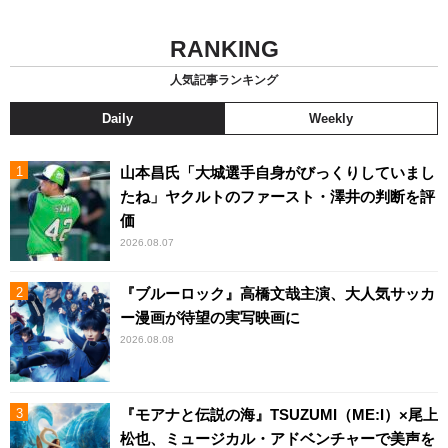
RANKING
人気記事ランキング
Daily
Weekly
山本昌氏「大城選手自身がびっくりしていまし
たね」ヤクルトのファースト・澤井の判断を評
価
2026.08.07
『ブルーロック』高橋文哉主演、大人気サッカ
ー漫画が待望の実写映画に
2026.08.08
『モアナと伝説の海』TSUZUMI（ME:I）×尾上
松也、ミュージカル・アドベンチャーで美声を