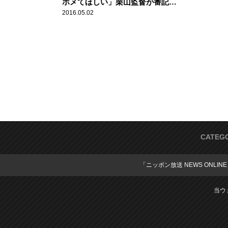
ホメてほしい」栗山監督が番記者
にソッと頭をさげる。。。日本ハ
2016.05.02
ム・大谷翔平投手（21歳） スポ
ーツ人間模様
CATEG
「ニッポン放送 NEWS ONLIN
当ウ