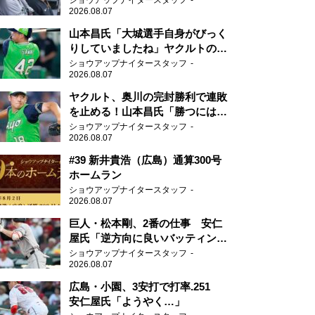
ショウアップナイタースタッフ
2026.08.07
山本昌氏「大城選手自身がびっく
りしていましたね」ヤクルトのフ
ァースト・澤井の判断を評価
ショウアップナイタースタッフ
2026.08.07
ヤクルト、奥川の完封勝利で連敗
を止める！山本昌氏「勝つにはこ
ういう形しかない」
ショウアップナイタースタッフ
2026.08.07
#39 新井貴浩（広島）通算300号
ホームラン
ショウアップナイタースタッフ
2026.08.07
巨人・松本剛、2番の仕事 安仁
屋氏「逆方向に良いバッティン
グ」
ショウアップナイタースタッフ
2026.08.07
広島・小園、3安打で打率.251
安仁屋氏「ようやく…」