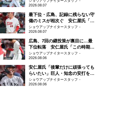
ショウアップナイタースタッフ
2026.08.07
最下位・広島、記録に残らない守
備のミスが相次ぐ 安仁屋氏「最
近守りのミスが多い」
ショウアップナイタースタッフ
2026.08.07
広島、7回の継投策が裏目に…最
下位転落 安仁屋氏「この時期に
来て勉強はない」
ショウアップナイタースタッフ
2026.08.06
安仁屋氏「後輩だけに頑張っても
らいたい」巨人・知念の安打を喜
ぶ
ショウアップナイタースタッフ
2026.08.06