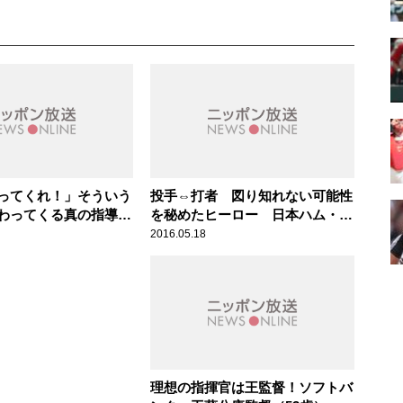
ってくれ！」そういう
投手⇔打者 図り知れない可能性
わってくる真の指導
を秘めたヒーロー 日本ハム・大
掛布雅之2軍監督（60
谷翔平投手（21歳） スポーツ人
2016.05.18
ーツ人間模様
間模様
理想の指揮官は王監督！ソフトバ