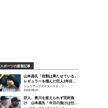
スポーツの新着記事
山本昌氏「役割は果たせている」
レギュラーを掴んだ巨人2年目の
新人王候補
ショウアップナイタースタッフ
2026.08.07
巨人、奥川を捉えられず完封負
け 山本昌氏「今日の負けは仕方
がない」