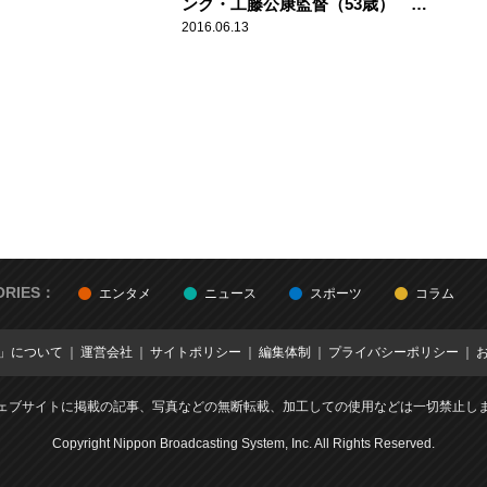
ンク・工藤公康監督（53歳） ス
ポーツ人間模様
2016.06.13
ORIES：
エンタメ
ニュース
スポーツ
コラム
E」について
運営会社
サイトポリシー
編集体制
プライバシーポリシー
ェブサイトに掲載の記事、写真などの無断転載、加工しての使用などは一切禁止し
Copyright Nippon Broadcasting System, Inc. All Rights Reserved.