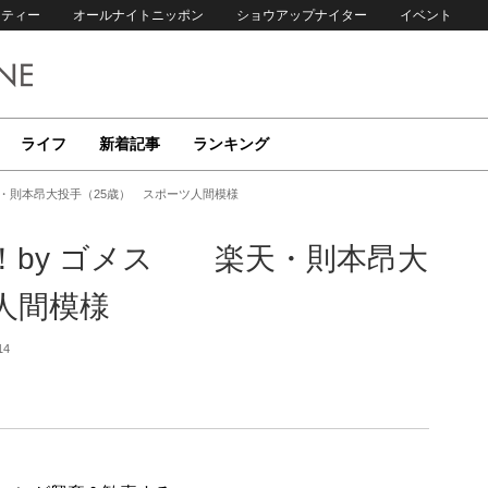
リティー
オールナイトニッポン
ショウアップナイター
イベント
ライフ
新着記事
ランキング
・則本昂大投手（25歳） スポーツ人間模様
！by ゴメス 楽天・則本昂大
人間模様
14