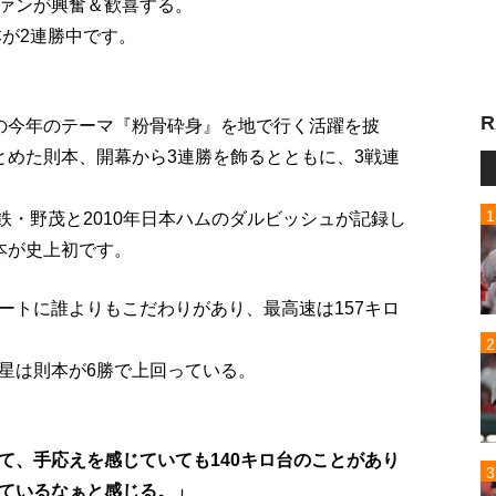
ァンが興奮＆歓喜する。
本が2連勝中です。
。
R
の今年のテーマ『粉骨砕身』を地で行く活躍を披
とめた則本、開幕から3連勝を飾るとともに、3戦連
近鉄・野茂と2010年日本ハムのダルビッシュが記録し
本が史上初です。
ートに誰よりもこだわりがあり、最高速は157キロ
星は則本が6勝で上回っている。
て、手応えを感じていても140キロ台のことがあり
ているなぁと感じる。」