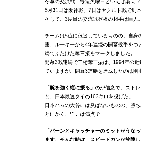
今季の交流戦、毎週火曜日といえば楽天フ
5月31日は阪神戦、7日はヤクルト戦で則
そして、3度目の交流戦登板の相手は巨人
チームは5位に低迷しているものの、自身
露、ルーキーから4年連続の開幕投手をつ
続でふたけた奪三振をマークしました。
開幕3戦連続で二桁奪三振は、1994年の
ていますが、開幕3連勝を達成したのは則
「腕を強く縦に振る」
のが信念で、ストレ
と、日本最速タイの163キロを投げた。
日本ハムの大谷には及ばないものの、勝ち
とにかく、迫力は満点で
「バーンとキャッチャーのミットがうなっ
ます。そんな時は、スピードガンが故障し