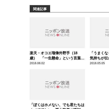
関連記事
楽天・オコエ瑠偉外野手（18
「うまくな
歳） 「一生懸命」という言葉が
気持ちが伝
これほど似合う選手はいないでし
者！阪神・
2016.06.02
2016.05.05
ょう。 スポーツ人間模様
歳） スポ
「ぼくはホメない、でも君たちは