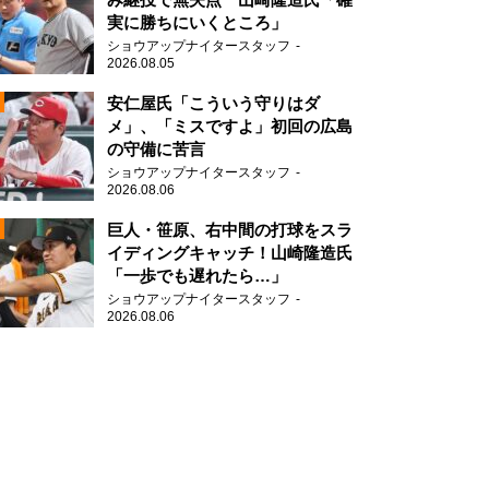
実に勝ちにいくところ」
ショウアップナイタースタッフ
2026.08.05
2
安仁屋氏「こういう守りはダ
メ」、「ミスですよ」初回の広島
の守備に苦言
ショウアップナイタースタッフ
2026.08.06
2
巨人・笹原、右中間の打球をスラ
イディングキャッチ！山崎隆造氏
「一歩でも遅れたら…」
2
ショウアップナイタースタッフ
2026.08.06