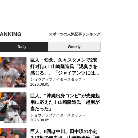
ANKING
スポーツの人気記事ランキング
Daily
Weekly
巨人・知念、久々スタメンで2安
打1打点！山崎隆造氏「泥臭さを
感じる」、「ジャイアンツには少
ないタイプ」
ショウアップナイタースタッフ
2026.08.05
2
巨人、“沖縄出身コンビ”が先発起
用に応えた！山崎隆造氏「起用が
当たった」
2
ショウアップナイタースタッフ
2026.08.05
巨人、8回は中川、田中瑛の小刻
み継投で無失点 山崎隆造氏「確