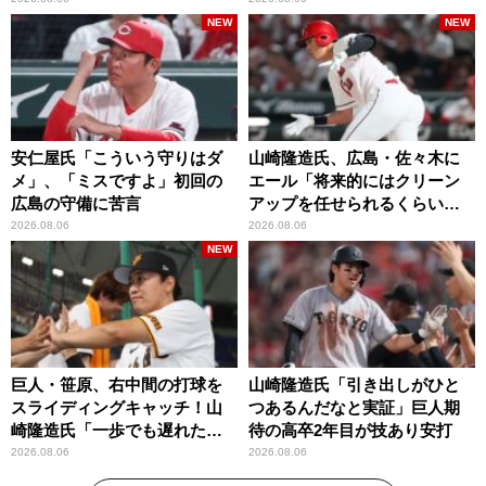
NEW
NEW
安仁屋氏「こういう守りはダ
山崎隆造氏、広島・佐々木に
メ」、「ミスですよ」初回の
エール「将来的にはクリーン
広島の守備に苦言
アップを任せられるくらいま
では成長して」
2026.08.06
2026.08.06
NEW
巨人・笹原、右中間の打球を
山崎隆造氏「引き出しがひと
スライディングキャッチ！山
つあるんだなと実証」巨人期
崎隆造氏「一歩でも遅れた
待の高卒2年目が技あり安打
ら…」
2026.08.06
2026.08.06