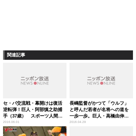
関連記事
セ・パ交流戦・幕開けは復活
長嶋監督がかつて「ウルフ」
逆転弾！巨人・阿部慎之助捕
と呼んだ若者が名将への道を
手（37歳） スポーツ人間模
一歩一歩。巨人・高橋由伸監
様
督（41歳） スポーツ人間模
2016.06.01
2016.04.29
様