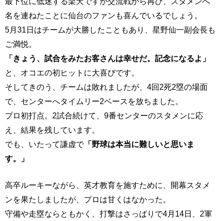
最下位に低迷する楽天ですが交流戦から再び、スタメンへ
名を連ねたことに仙台のファンも喜んでいるでしょう。
5月31日はチームが大勝したこともあり、星野仙一副会長も
ご満悦。
「きょう、試合をみたお客さんは幸せだ。記念になるよ」
と、オコエの初ヒットに大喜びです。
そしてきのう、チームは敗れましたが、4回2死2塁の場面
で、センターへタイムリー2ベースを放ちました。
プロ初打点。2試合続けて、9番センターのスタメンに応
え、結果を残しています。
でも、いたって謙虚で
「野球は本当に難しいと思いま
す。」
高卒ルーキーながら、英才教育を施すために、開幕スタメ
ンを果たしましたが、プロは甘くはなかった。
守備や走塁ならともかく、打撃はさっぱりで4月14日、2軍