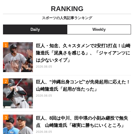
RANKING
スポーツの人気記事ランキング
Daily
Weekly
巨人・知念、久々スタメンで2安打1打点！山崎
隆造氏「泥臭さを感じる」、「ジャイアンツに
は少ないタイプ」
2026.08.05
巨人、“沖縄出身コンビ”が先発起用に応えた！
山崎隆造氏「起用が当たった」
2026.08.05
巨人、8回は中川、田中瑛の小刻み継投で無失
点 山崎隆造氏「確実に勝ちにいくところ」
2026.08.05