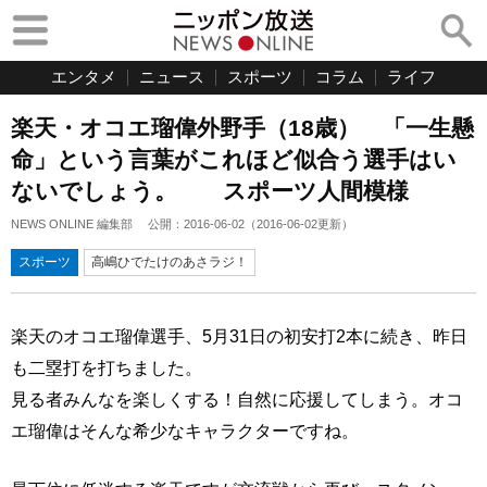
エンタメ
ニュース
スポーツ
コラム
ライフ
楽天・オコエ瑠偉外野手（18歳） 「一生懸
命」という言葉がこれほど似合う選手はい
ないでしょう。 スポーツ人間模様
NEWS ONLINE 編集部
公開：
2016-06-02
（
2016-06-02
更新）
スポーツ
高嶋ひでたけのあさラジ！
楽天のオコエ瑠偉選手、5月31日の初安打2本に続き、昨日
も二塁打を打ちました。
見る者みんなを楽しくする！自然に応援してしまう。オコ
エ瑠偉はそんな希少なキャラクターですね。