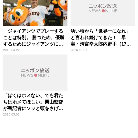
「ジャイアンツでプレーする
幼い頃から「世界一になれ」
ことは特別。 勝つため、優勝
と言われ続けてきた！ 早
するためにジャイアンツにき
実・清宮幸太郎内野手（17
た。」巨人・ルイス・クルー
歳） スポーツ人間模様
2016.04.22
2016.05.31
ズ内野手（32歳） スポーツ
人間模様
「ぼくはホメない、でも君た
ちはホメてほしい」栗山監督
が番記者にソッと頭をさげ
る。。。日本ハム・大谷翔平
2016.05.02
投手（21歳） スポーツ人間
模様