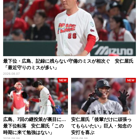
最下位・広島、記録に残らない守備のミスが相次ぐ 安仁屋氏
「最近守りのミスが多い」
2026.08.07
NEW
NEW
広島、7回の継投策が裏目に…
安仁屋氏「後輩だけに頑張っ
最下位転落 安仁屋氏「この
てもらいたい」巨人・知念の
時期に来て勉強はない」
安打を喜ぶ
2026.08.06
2026.08.06