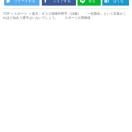
ツイートする
シェアする
送る
はてな
TOP
スポーツ
楽天・オコエ瑠偉外野手（18歳） 「一生懸命」という言葉がこ
れほど似合う選手はいないでしょう。 スポーツ人間模様