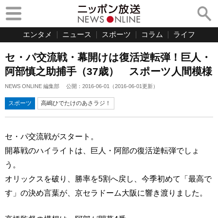
エンタメ
ニュース
スポーツ
コラム
ライフ
セ・パ交流戦・幕開けは復活逆転弾！巨人・
阿部慎之助捕手（37歳） スポーツ人間模様
NEWS ONLINE 編集部
公開：
2016-06-01
（
2016-06-01
更新）
スポーツ
高嶋ひでたけのあさラジ！
セ・パ交流戦がスタート。
開幕戦のハイライトは、巨人・阿部の復活逆転弾でしょ
う。
オリックスを破り、勝率を5割へ戻し、今季初めて「最高で
す」の決め言葉が、京セラドーム大阪に響き渡りました。