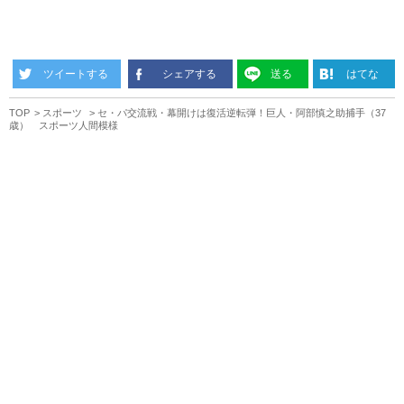
ツイートする
シェアする
送る
はてな
TOP
スポーツ
セ・パ交流戦・幕開けは復活逆転弾！巨人・阿部慎之助捕手（37
歳） スポーツ人間模様