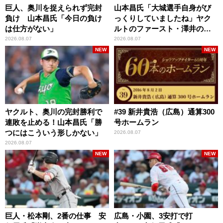
巨人、奥川を捉えられず完封
山本昌氏「大城選手自身がび
負け 山本昌氏「今日の負け
っくりしていましたね」ヤク
は仕方がない」
ルトのファースト・澤井の判
断を評価
2026.08.07
2026.08.07
NEW
NEW
ヤクルト、奥川の完封勝利で
#39 新井貴浩（広島）通算300
連敗を止める！山本昌氏「勝
号ホームラン
つにはこういう形しかない」
2026.08.07
2026.08.07
NEW
NEW
巨人・松本剛、2番の仕事 安
広島・小園、3安打で打