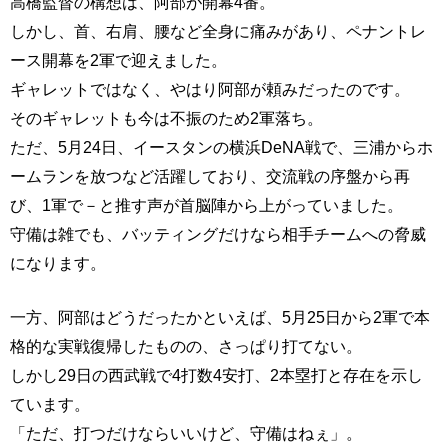
高橋監督の構想は、阿部が開幕4番。
しかし、首、右肩、腰など全身に痛みがあり、ペナントレ
ース開幕を2軍で迎えました。
ギャレットではなく、やはり阿部が頼みだったのです。
そのギャレットも今は不振のため2軍落ち。
ただ、5月24日、イースタンの横浜DeNA戦で、三浦からホ
ームランを放つなど活躍しており、交流戦の序盤から再
び、1軍で－と推す声が首脳陣から上がっていました。
守備は雑でも、バッティングだけなら相手チームへの脅威
になります。
一方、阿部はどうだったかといえば、5月25日から2軍で本
格的な実戦復帰したものの、さっぱり打てない。
しかし29日の西武戦で4打数4安打、2本塁打と存在を示し
ています。
「ただ、打つだけならいいけど、守備はねぇ」。