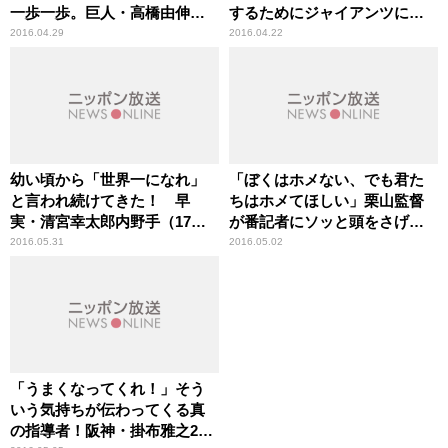
一歩一歩。巨人・高橋由伸監
するためにジャイアンツにき
督（41歳） スポーツ人間模
た。」巨人・ルイス・クルー
2016.04.29
2016.04.22
様
ズ内野手（32歳） スポーツ
人間模様
幼い頃から「世界一になれ」
「ぼくはホメない、でも君た
と言われ続けてきた！ 早
ちはホメてほしい」栗山監督
実・清宮幸太郎内野手（17
が番記者にソッと頭をさげ
歳） スポーツ人間模様
る。。。日本ハム・大谷翔平
2016.05.31
2016.05.02
投手（21歳） スポーツ人間
模様
「うまくなってくれ！」そう
いう気持ちが伝わってくる真
の指導者！阪神・掛布雅之2軍