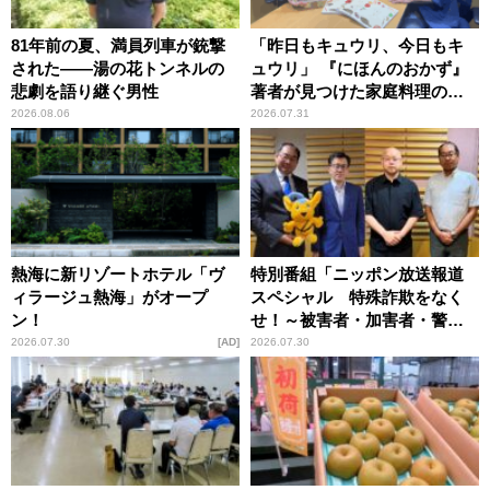
81年前の夏、満員列車が銃撃
「昨日もキュウリ、今日もキ
された――湯の花トンネルの
ュウリ」 『にほんのおかず』
悲劇を語り継ぐ男性
著者が見つけた家庭料理の知
恵
2026.08.06
2026.07.31
熱海に新リゾートホテル「ヴ
特別番組「ニッポン放送報道
ィラージュ熱海」がオープ
スペシャル 特殊詐欺をなく
ン！
せ！～被害者・加害者・警視
庁が語るトクリュウの実態
2026.07.30
AD
2026.07.30
～」放送