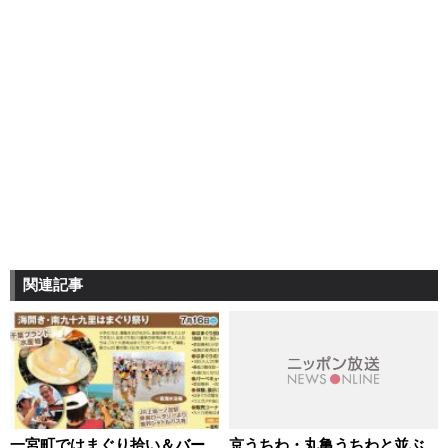
関連記事
一宮町ではまぐり拾い＆バー
京うちわ・丸亀うちわと並ぶ