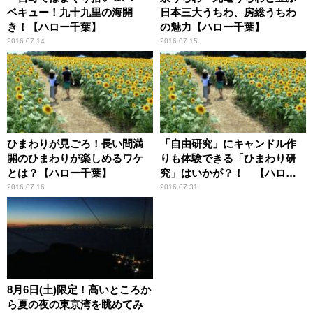
ベキュー！九十九里の海開
日本三大うちわ、房総うちわ
き！【ハロー千葉】
の魅力【ハロー千葉】
2016.07.14
2016.07.15
ひまわりが見ごろ！長い間満
「自由研究」にキャンドル作
開のひまわりが楽しめるワケ
りも体験できる「ひまわり研
とは？【ハロー千葉】
究」はいかが？！ 【ハロー
千葉】
2016.07.16
2016.07.31
8月6日(土)限定！高いところか
ら夏の夜の東京湾を眺めてみ