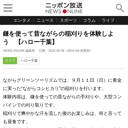
エンタメ
ニュース
スポーツ
コラム
ライフ
鎌を使って昔ながらの稲刈りを体験しよ
う 【ハロー千葉】
NEWS ONLINE 編集部
公開：
2016-08-08
（
2016-08-08
更新）
ライフ
ハロー千葉
ながらグリーンツーリズムでは、９月１１日（日）に黄金
に実った“ながらコシヒカリ”の稲刈りを行います。
体験内容は、鎌を使っての昔ながらの手刈りや、大型コン
バインでの刈り取りです。
稲刈りで爽やかな汗を流した後のお楽しみは、何と言って
も昼食です。