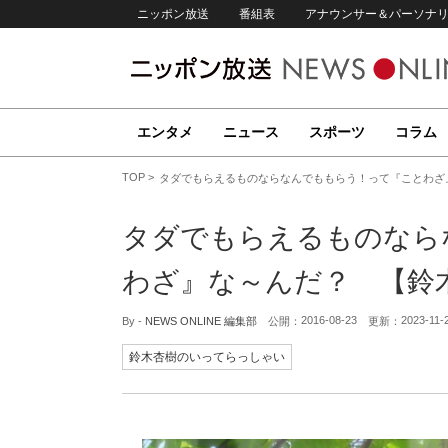
ニッポン放送
番組表
アナウンサー＆パーソナ
エンタメ
ニュース
スポーツ
コラム
TOP
タダでもらえるものならなんでももらう！って『ことわざ
タダでもらえるものなら
わざ』な～んだ？ 【鈴
2016-08-23
2023-11-
By -
NEWS ONLINE 編集部
公開：
更新：
鈴木杏樹のいってらっしゃい