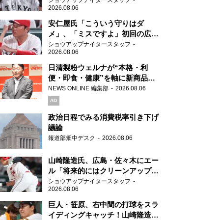
ショウアップナイタースタッフ
2026.08.06
安仁屋氏「こういう守りはダ
メ」、「ミスですよ」初回の広島
の守備に苦言
ショウアップナイタースタッフ
2026.08.06
日清製粉ウェルナが“本格・利
便・即食・健康”を軸に新商品を
展開 「マ・マー」「青の洞窟」
NEWS ONLINE 編集部
2026.08.06
ブランドを強化
AD
政治日程でみる消費税率引き下げ
議論
報道部畑中デスク
2026.08.06
山崎隆造氏、広島・佐々木にエー
ル「将来的にはクリーンアップを
任せられるくらいまでは成長し
ショウアップナイタースタッフ
2026.08.06
て」
巨人・笹原、右中間の打球をスラ
イディングキャッチ！山崎隆造氏