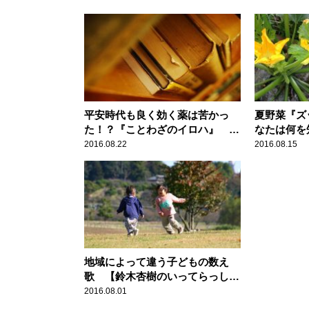
平安時代も良く効く薬は苦かっ
夏野菜『ズ
た！？『ことわざのイロハ』
なたは何
【鈴木杏樹のいってらっしゃい】
【鈴木杏樹
2016.08.22
2016.08.15
地域によって違う子どもの数え
歌 【鈴木杏樹のいってらっしゃ
い】
2016.08.01