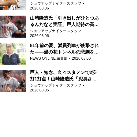
「一歩でも遅れたら…」
ショウアップナイタースタッフ
2026.08.06
山崎隆造氏「引き出しがひとつあ
るんだなと実証」巨人期待の高卒
2年目が技あり安打
ショウアップナイタースタッフ
2026.08.06
81年前の夏、満員列車が銃撃され
た――湯の花トンネルの悲劇を語
り継ぐ男性
NEWS ONLINE 編集部
2026.08.06
巨人・知念、久々スタメンで2安
打1打点！山崎隆造氏「泥臭さを
感じる」、「ジャイアンツには少
ショウアップナイタースタッフ
2026.08.05
ないタイプ」