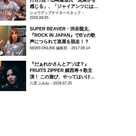
感じる」、「ジャイアンツには少
ないタイプ」
ショウアップナイタースタッフ
2026.08.05
SUPER BEAVER・渋谷龍太、
『ROCK IN JAPAN』でB’zの歌
声につられて楽屋を脱走！？
N
NEWS ONLINE 編集部
2017.08.14
AD
『だぁれかさんとアソぼ？』
FRUITS ZIPPER 鎮西寿々歌主
演！ この遊び、やってはいけま
せん。
八雲 ふみね
2026.07.25
2