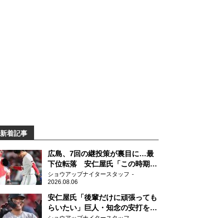
新着記事
広島、7回の継投策が裏目に…最
下位転落 安仁屋氏「この時期に
来て勉強はない」
ショウアップナイタースタッフ
2026.08.06
安仁屋氏「後輩だけに頑張っても
らいたい」巨人・知念の安打を喜
ぶ