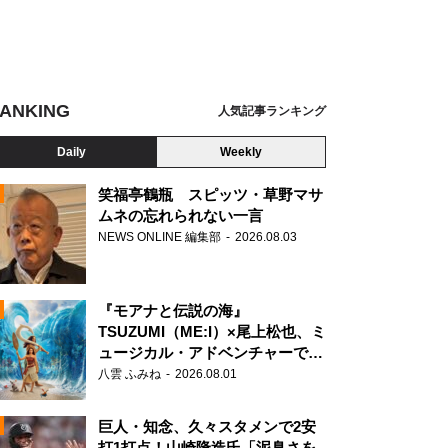
ANKING
人気記事ランキング
Daily
Weekly
笑福亭鶴瓶 スピッツ・草野マサ
ムネの忘れられない一言
NEWS ONLINE 編集部
2026.08.03
N
『モアナと伝説の海』
TSUZUMI（ME:I）×尾上松也、ミ
ュージカル・アドベンチャーで美
声を響かせる
八雲 ふみね
2026.08.01
巨人・知念、久々スタメンで2安
打1打点！山崎隆造氏「泥臭さを