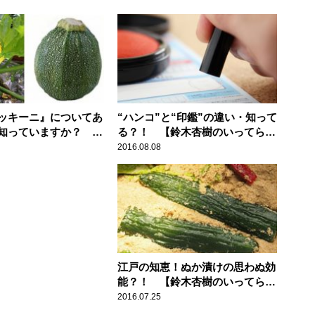
ッキーニ』についてあ
“ハンコ”と“印鑑”の違い・知って
を知っていますか？
る？！ 【鈴木杏樹のいってらっ
のいってらっしゃい】
しゃい】
2016.08.08
江戸の知恵！ぬか漬けの思わぬ効
能？！ 【鈴木杏樹のいってらっ
しゃい】
2016.07.25