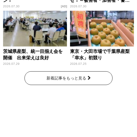
ン！
せ！～被害者・加害者・警視
庁が語るトクリュウの実態
2026.07.30
AD
2026.07.30
～」放送
茨城県産梨、統一目揃え会を
東京・大田市場で千葉県産梨
開催 出来栄えは良好
「幸水」初競り
2026.07.29
2026.07.25
新着記事をもっと見る