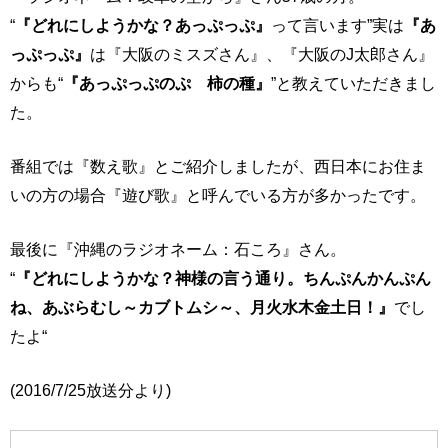
“
『どれにしようかな？あっぷっぷ』
って言います”実は
『あ
っぷっぷ』
は『大阪のミスズさん』、『大阪のJ太郎さん』
からも“
『あっぷっぷのぷ 柿の種』
”と教えていただきまし
た。
番組では『数え歌』とご紹介しましたが、西日本にお住ま
いの方の場合『遊び歌』と呼んでいる方が多かったです。
最後に『沖縄のラジオネーム：石ころ』さん。
“
『どれにしようかな？神様の言う通り。ちんぷんかんぷん
ね、あぶらむし～カブトムシ～、月火水木金土日！』
でし
たよ“
(2016/7/25放送分より)