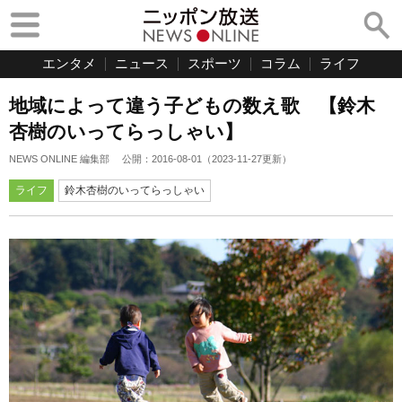
エンタメ
ニュース
スポーツ
コラム
ライフ
地域によって違う子どもの数え歌 【鈴木
杏樹のいってらっしゃい】
NEWS ONLINE 編集部
公開：
2016-08-01
（
2023-11-27
更新）
ライフ
鈴木杏樹のいってらっしゃい