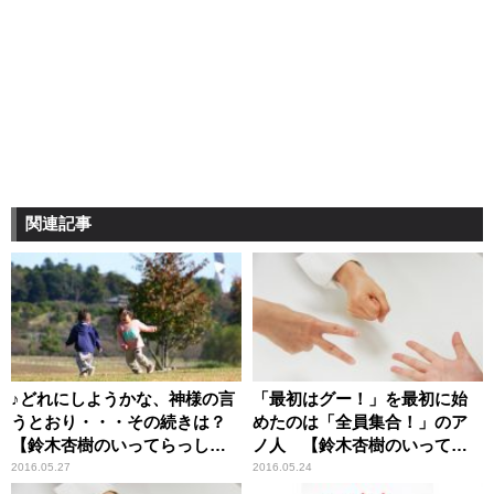
関連記事
♪どれにしようかな、神様の言
「最初はグー！」を最初に始
うとおり・・・その続きは？
めたのは「全員集合！」のア
【鈴木杏樹のいってらっしゃ
ノ人 【鈴木杏樹のいってら
い】
っしゃい】
2016.05.27
2016.05.24