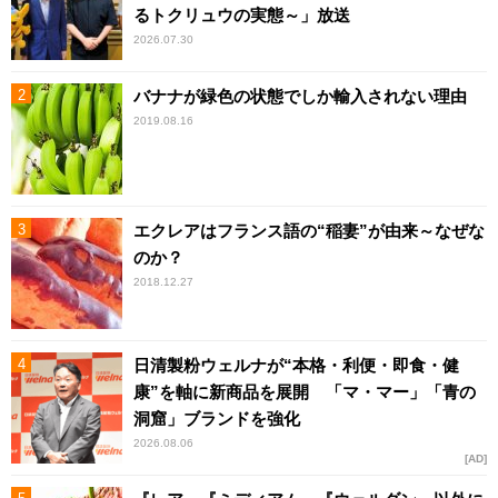
るトクリュウの実態～」放送
2026.07.30
バナナが緑色の状態でしか輸入されない理由
2019.08.16
エクレアはフランス語の“稲妻”が由来～なぜな
のか？
2018.12.27
日清製粉ウェルナが“本格・利便・即食・健
康”を軸に新商品を展開 「マ・マー」「青の
洞窟」ブランドを強化
2026.08.06
AD