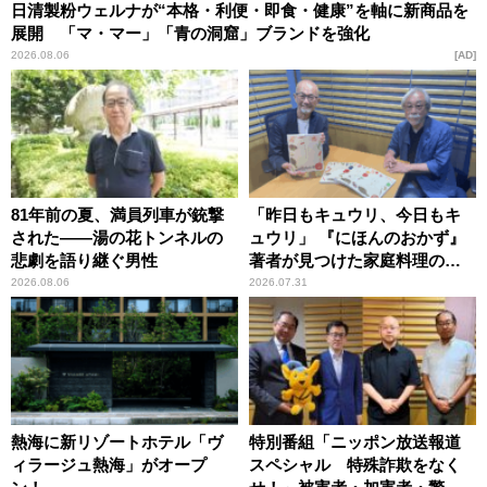
日清製粉ウェルナが“本格・利便・即食・健康”を軸に新商品を
展開 「マ・マー」「青の洞窟」ブランドを強化
2026.08.06
AD
81年前の夏、満員列車が銃撃
「昨日もキュウリ、今日もキ
された――湯の花トンネルの
ュウリ」 『にほんのおかず』
悲劇を語り継ぐ男性
著者が見つけた家庭料理の知
恵
2026.08.06
2026.07.31
熱海に新リゾートホテル「ヴ
特別番組「ニッポン放送報道
ィラージュ熱海」がオープ
スペシャル 特殊詐欺をなく