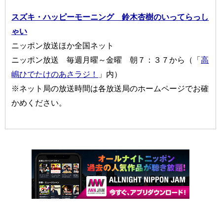
スズキ・ハッピーモーニング 鈴木杏樹のいってらっし
ゃい
ニッポン放送ほか全国ネット
ニッポン放送 毎週月曜～金曜 朝７：３７から（「
高
嶋ひでたけのあさラジ！
」内）
※ネット局の放送時間は各放送局のホームページでお確
かめください。