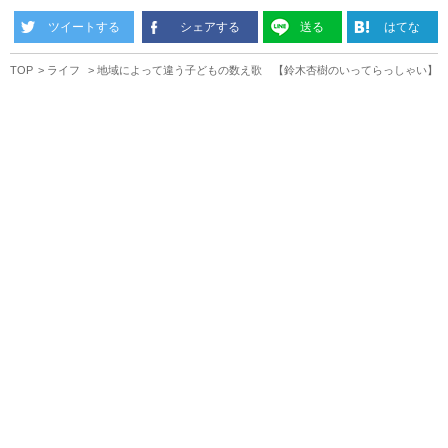
ツイートする
シェアする
送る
はてな
TOP
ライフ
地域によって違う子どもの数え歌 【鈴木杏樹のいってらっしゃい】