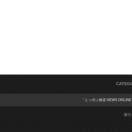
CATEG
「ニッポン放送 NEWS ONLIN
当ウ