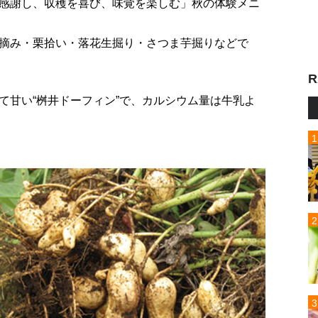
感謝し、収穫を喜び、味覚を楽しむ」秋の体験メニ
摘み・栗拾い・落花生掘り・さつま芋掘りなどで
R
て甘い“桝井ドーフィン”で、カルシウム量は牛乳よ