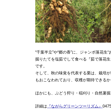
“千葉半立”や“郷の香”に、ジャンボ落花生
掘りたてを塩茹でして食べる『茹で落花生
です。
そして、秋の味覚を代表する栗は、栽培が
もおこなわれており、収穫が期待できるか
ほかにも、ぶどう狩り・稲刈り・自然薯掘
詳細は
『ながらグリーンツーリズム』
047