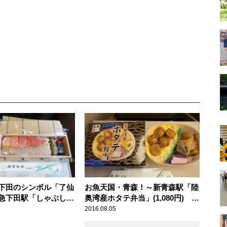
下田のシンボル「了仙
お魚天国・青森！～新青森駅「陸
急下田駅「しゃぶしゃ
奥湾産ホタテ弁当」(1,080円)
」(1,500円) 【ラ
【ライター望月の駅弁膝栗毛】
2016.08.05
の駅弁膝栗毛】