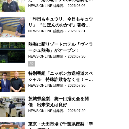
り継ぐ男性
NEWS ONLINE 編集部
2026.08.06
「昨日もキュウリ、今日もキュウ
リ」 『にほんのおかず』著者が
見つけた家庭料理の知恵
NEWS ONLINE 編集部
2026.07.31
熱海に新リゾートホテル「ヴィラ
ージュ熱海」がオープン！
NEWS ONLINE 編集部
2026.07.30
AD
特別番組「ニッポン放送報道スペ
シャル 特殊詐欺をなくせ！～被
害者・加害者・警視庁が語るトク
NEWS ONLINE 編集部
2026.07.30
リュウの実態～」放送
茨城県産梨、統一目揃え会を開
催 出来栄えは良好
NEWS ONLINE 編集部
2026.07.29
東京・大田市場で千葉県産梨「幸