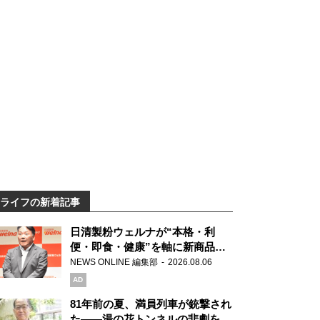
ライフの新着記事
日清製粉ウェルナが“本格・利
便・即食・健康”を軸に新商品を
展開 「マ・マー」「青の洞窟」
NEWS ONLINE 編集部
2026.08.06
ブランドを強化
AD
81年前の夏、満員列車が銃撃され
た――湯の花トンネルの悲劇を語