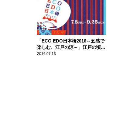
「ECO EDO日本橋2016～五感で
楽しむ、江戸の涼～」江戸の頃を
感じ、金魚大提灯を眺め金魚スイ
2016.07.13
ーツさんぽを楽しむ 【本仮屋ユ
イカ 笑顔のココロエ】