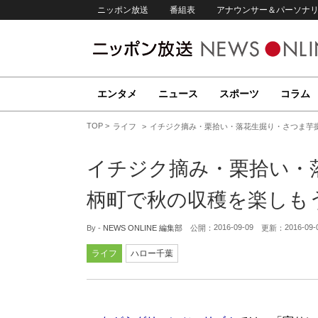
ニッポン放送
番組表
アナウンサー＆パーソナ
エンタメ
ニュース
スポーツ
コラム
TOP
ライフ
イチジク摘み・栗拾い・落花生掘り・さつま芋
イチジク摘み・栗拾い・
柄町で秋の収穫を楽しも
2016-09-09
2016-09-
By -
NEWS ONLINE 編集部
公開：
更新：
ライフ
ハロー千葉