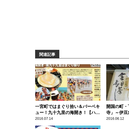
関連記事
一宮町ではまぐり拾い＆バーベキ
開国の町・
ュー！九十九里の海開き！【ハロ
寺」～伊豆
ー千葉】
ぶ金目茶寿し
2016.07.14
2016.06.12
イター望月