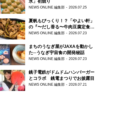
水」初競り
NEWS ONLINE 編集部
2026.07.25
夏帆もびっくり！？「やよい軒」
の『〜だし香る〜牛肉豆腐定食』
が香り高すぎる
NEWS ONLINE 編集部
2026.07.23
まちのうなぎ屋がJAXAを動かし
た─うなぎ宇宙食の開発秘話
NEWS ONLINE 編集部
2026.07.23
銚子電鉄がドムドムハンバーガー
とコラボ 銚電まつりでお披露目
NEWS ONLINE 編集部
2026.07.21