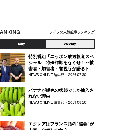
ANKING
ライフの人気記事ランキング
Daily
Weekly
特別番組「ニッポン放送報道スペ
シャル 特殊詐欺をなくせ！～被
害者・加害者・警視庁が語るトク
N
リュウの実態～」放送
NEWS ONLINE 編集部
2026.07.30
AD
バナナが緑色の状態でしか輸入さ
れない理由
NEWS ONLINE 編集部
2019.08.16
N
エクレアはフランス語の“稲妻”が
由来～なぜなのか？