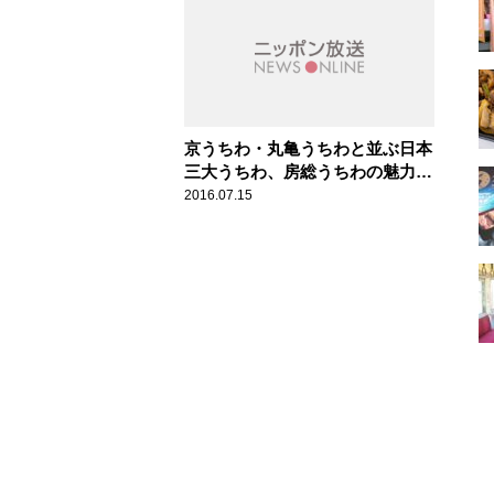
京うちわ・丸亀うちわと並ぶ日本
三大うちわ、房総うちわの魅力
【ハロー千葉】
2016.07.15