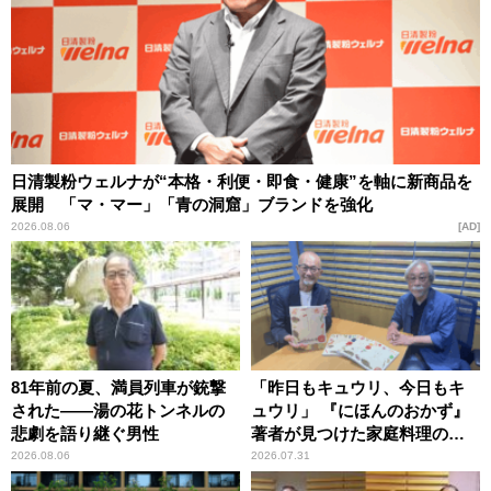
日清製粉ウェルナが“本格・利便・即食・健康”を軸に新商品を
展開 「マ・マー」「青の洞窟」ブランドを強化
2026.08.06
AD
81年前の夏、満員列車が銃撃
「昨日もキュウリ、今日もキ
された――湯の花トンネルの
ュウリ」 『にほんのおかず』
悲劇を語り継ぐ男性
著者が見つけた家庭料理の知
恵
2026.08.06
2026.07.31