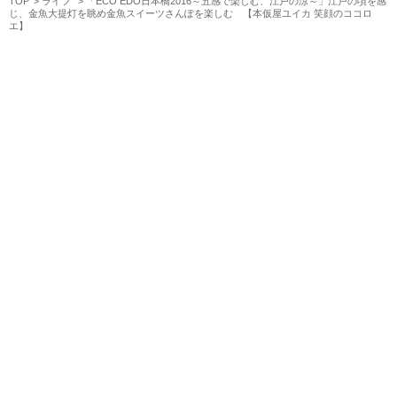
TOP
ライフ
「ECO EDO日本橋2016～五感で楽しむ、江戸の涼～」江戸の頃を感
じ、金魚大提灯を眺め金魚スイーツさんぽを楽しむ 【本仮屋ユイカ 笑顔のココロ
エ】