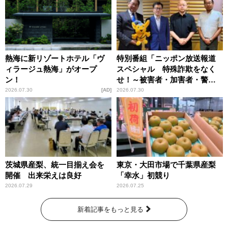
熱海に新リゾートホテル「ヴ
特別番組「ニッポン放送報道
ィラージュ熱海」がオープ
スペシャル 特殊詐欺をなく
ン！
せ！～被害者・加害者・警視
庁が語るトクリュウの実態
2026.07.30
AD
2026.07.30
～」放送
茨城県産梨、統一目揃え会を
東京・大田市場で千葉県産梨
開催 出来栄えは良好
「幸水」初競り
2026.07.29
2026.07.25
新着記事をもっと見る