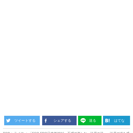
ツイートする
シェアする
送る
はてな