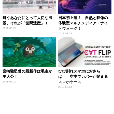
町やあなたにとって大切な風
日本初上陸！ 自然と映像の
景、それが「世間遺産」！
体験型マルチメディア・ナイ
トウォーク！
2018.03.29
2018.03.28
宮崎駿監督の最新作は毛虫が
ひび割れスマホにおさら
主人公！
ば！ 空中でカバーが閉まる
スマホケース
2018.03.20
2018.03.18