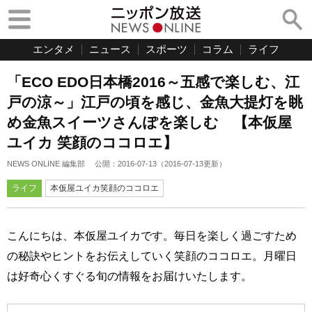
エンタメ
ニュース
スポーツ
コラム
ライフ
「ECO EDO日本橋2016～五感で楽しむ、江
戸の涼～」江戸の頃を感じ、金魚大提灯を眺
め金魚スイーツさんぽを楽しむ 【本仮屋
ユイカ 笑顔のココロエ】
NEWS ONLINE 編集部
公開：
2016-07-13
（
2016-07-13
更新）
ライフ
本仮屋ユイカ笑顔のココロエ
こんにちは、本仮屋ユイカです。毎日を楽しく過ごすため
の秘訣やヒントをお伝えしていく笑顔のココロエ。月曜日
は好奇心くすぐる旬の情報をお届けいたします。