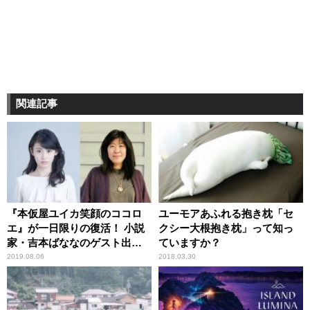
関連記事
『本仮屋ユイカ笑顔のココロ
ユーモアあふれる抱き枕「セ
エ』が一日限りの復活！ 小説
クシー大根抱き枕」って知っ
家・吉本ばななのゲスト出演
ていますか？
が決定！
2019.08.06
2018.03.30