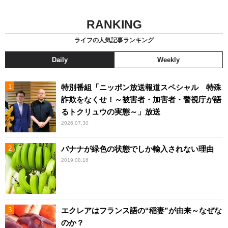
RANKING
ライフの人気記事ランキング
Daily
Weekly
特別番組「ニッポン放送報道スペシャル 特殊
詐欺をなくせ！～被害者・加害者・警視庁が語
るトクリュウの実態～」放送
2026.07.30
バナナが緑色の状態でしか輸入されない理由
2019.08.16
エクレアはフランス語の“稲妻”が由来～なぜな
のか？