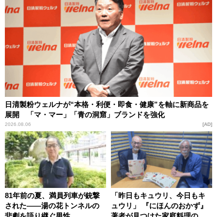
日清製粉ウェルナが“本格・利便・即食・健康”を軸に新商品を
展開 「マ・マー」「青の洞窟」ブランドを強化
2026.08.06
AD
81年前の夏、満員列車が銃撃
「昨日もキュウリ、今日もキ
された――湯の花トンネルの
ュウリ」 『にほんのおかず』
悲劇を語り継ぐ男性
著者が見つけた家庭料理の知