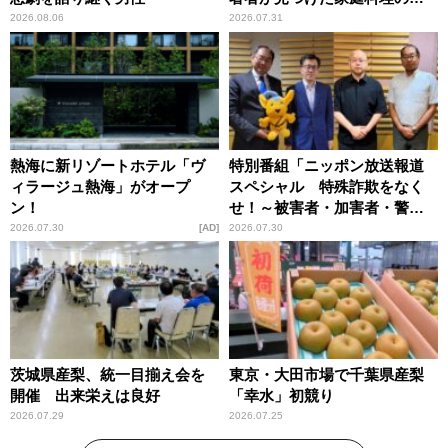
恵
2026.08.06
2026.07.31
熱海に新リゾートホテル「ヴ
特別番組「ニッポン放送報道
ィラージュ熱海」がオープ
スペシャル 特殊詐欺をなく
ン！
せ！～被害者・加害者・警視
庁が語るトクリュウの実態
2026.07.30
AD
2026.07.30
～」放送
茨城県産梨、統一目揃え会を
東京・大田市場で千葉県産梨
開催 出来栄えは良好
「幸水」初競り
2026.07.29
2026.07.25