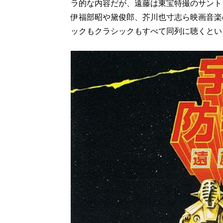
ラ的な内容だが、遠藤は東宝特撮のサント
伊福部昭や黛俊郎、芥川也寸志ら映画音楽
ックもクラシックもすべて同列に聴くとい