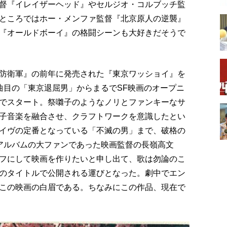
督『イレイザーヘッド』やセルジオ・コルブッチ監
ところではホー・メンファ監督『北京原人の逆襲』
『オールドボーイ』の格闘シーンも大好きだそうで
防衛軍』の前年に発売された『東京ワッショイ』を
曲目の「東京退屈男」からまるでSF映画のオープニ
でスタート。祭囃子のようなノリとファンキーなサ
子音楽を融合させ、クラフトワークを意識したとい
イヴの定番となっている「不滅の男」まで、破格の
アルバムの大ファンであった映画監督の長嶺高文
フにして映画を作りたいと申し出て、歌は勿論のこ
のタイトルで公開される運びとなった。劇中でエン
この映画の白眉である。ちなみにこの作品、現在で