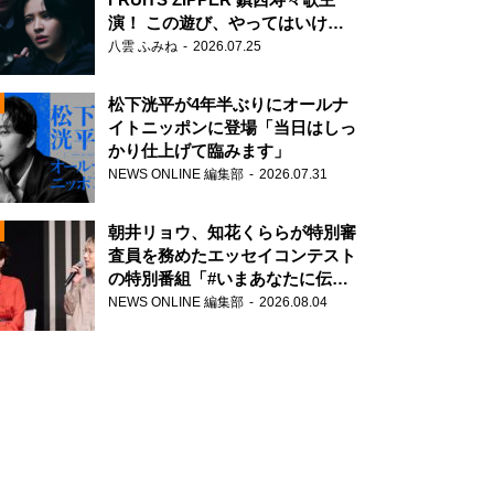
演！ この遊び、やってはいけま
せん。
八雲 ふみね
2026.07.25
松下洸平が4年半ぶりにオールナ
イトニッポンに登場「当日はしっ
かり仕上げて臨みます」
NEWS ONLINE 編集部
2026.07.31
N
朝井リョウ、知花くららが特別審
査員を務めたエッセイコンテスト
の特別番組「#いまあなたに伝え
たいこと」
NEWS ONLINE 編集部
2026.08.04
N