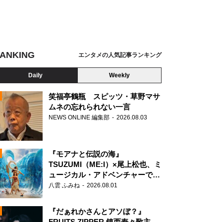
ANKING
エンタメの人気記事ランキング
Daily
Weekly
笑福亭鶴瓶 スピッツ・草野マサ
ムネの忘れられない一言
NEWS ONLINE 編集部
2026.08.03
N
『モアナと伝説の海』
TSUZUMI（ME:I）×尾上松也、ミ
ュージカル・アドベンチャーで美
声を響かせる
八雲 ふみね
2026.08.01
『だぁれかさんとアソぼ？』
FRUITS ZIPPER 鎮西寿々歌主