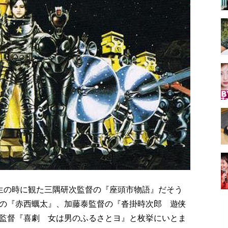
生の時に観た三隅研次監督の『座頭市物語』だそう
の『赤西蠣太』、加藤泰監督の『沓掛時次郎 遊侠
監督『喜劇 女は男のふるさとヨ』と枚挙にいとま