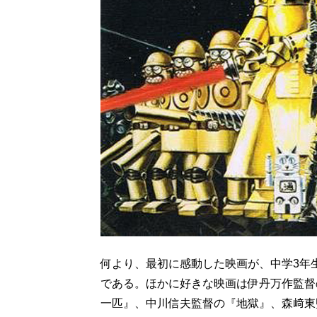
何より、最初に感動した映画が、中学3年
である。ほかに好きな映画は伊丹万作監督
一匹』、中川信夫監督の『地獄』、森﨑東