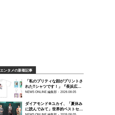
エンタメの新着記事
「私のプリティな顔がプリントさ
れたTシャツです！」『長浜広奈
天下無双』初の番組グッズ発売
NEWS ONLINE 編集部
2026.08.05
ダイアモンド✡ユカイ、「夏休み
に読んでみて」世界的ベストセラ
ー『アナスタシア』を紹介
NEWS ONLINE 編集部
2026.08.05