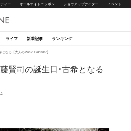
リティー
オールナイトニッポン
ショウアップナイター
イベント
ライフ
新着記事
ランキング
なる【大人のMusic Calendar】
”遠藤賢司の誕生日･古希となる
】
12