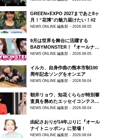
GREEN×EXPO 2027まであと8ヶ
月！“花博”の魅力届けたい！#2
NEWS ONLINE 編集部
2026.08.05
9月は世界を舞台に活躍する
BABYMONSTER！『オールナイ
トニッポンPODCAST』月替わり
NEWS ONLINE 編集部
2026.08.05
パーソナリティ
イルカ、自身作曲の熊本市制100
周年記念ソングをオンエア
NEWS ONLINE 編集部
2026.08.04
朝井リョウ、知花くららが特別審
査員を務めたエッセイコンテスト
の特別番組「#いまあなたに伝え
NEWS ONLINE 編集部
2026.08.04
たいこと」
由紀さおりが14年ぶりに『オール
ナイトニッポン』に登場！
NEWS ONLINE 編集部
2026.08.04