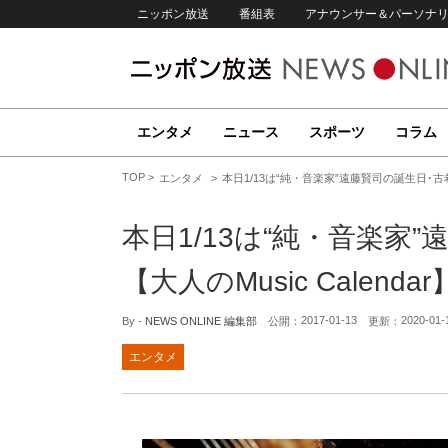
ニッポン放送
番組表
アナウンサー＆パーソナ
エンタメ
ニュース
スポーツ
コラム
TOP
エンタメ
本日1/13は“純・音楽家”遠藤賢司の誕生日･古希と
本日1/13は“純・音楽家
【大人のMusic Calendar
2017-01-13
2020-01-
By -
NEWS ONLINE 編集部
公開：
更新：
エンタメ