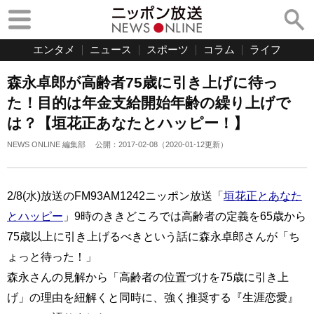
エンタメ
ニュース
スポーツ
コラム
ライフ
森永卓郎が高齢者75歳に引き上げに待っ
た！目的は年金支給開始年齢の繰り上げで
は？【垣花正あなたとハッピー！】
NEWS ONLINE 編集部
公開：
2017-02-08
（
2020-01-12
更新）
2/8(水)放送のFM93AM1242ニッポン放送「
垣花正とあなた
とハッピー
」9時のききどころでは高齢者の定義を65歳から
75歳以上に引き上げるべきという話に森永卓郎さんが「ち
ょっと待った！」
森永さんの見解から「高齢者の位置づけを75歳に引き上
げ」の理由を紐解くと同時に、強く推奨する『生涯恋愛』