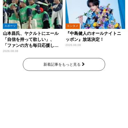
スポーツ
エンタメ
山本昌氏、ヤクルトにエール
『中島健人のオールナイトニ
「自信を持って欲しい」、
ッポン』放送決定！
「ファンの方も毎日応援して
2026.08.08
くれています」
2026.08.08
新着記事をもっと見る