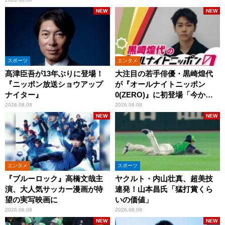
NEW
NEW
スポーツ
エンタメ
髙津臣吾が13年ぶりに登場！
大注目の若手俳優・黒崎煌代
『ニッポン放送ショウアップ
が『オールナイトニッポン
ナイター』
0(ZERO)』に初登場「今から
とてもワクワクしておりま
2026.08.08
2026.08.08
す！」
NEW
NEW
エンタメ
スポーツ
『ブルーロック』高橋文哉主
ヤクルト・内山壮真、超美技
演、大人気サッカー漫画が待
連発！山本昌氏「猛打賞くら
望の実写映画に
いの価値」
2026.08.08
2026.08.08
NEW
NEW