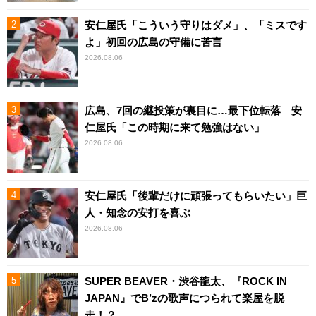
安仁屋氏「こういう守りはダメ」、「ミスです
よ」初回の広島の守備に苦言
2026.08.06
広島、7回の継投策が裏目に…最下位転落 安
仁屋氏「この時期に来て勉強はない」
2026.08.06
安仁屋氏「後輩だけに頑張ってもらいたい」巨
人・知念の安打を喜ぶ
2026.08.06
SUPER BEAVER・渋谷龍太、『ROCK IN
JAPAN』でB’zの歌声につられて楽屋を脱
走！？