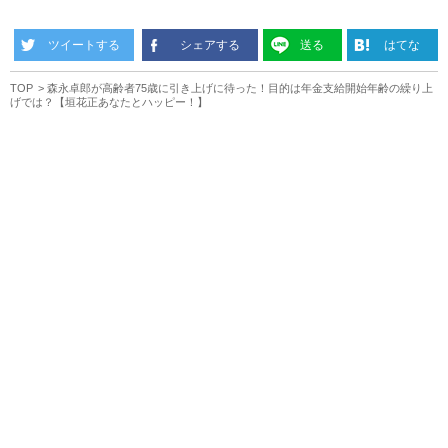
ツイートする
シェアする
送る
はてな
TOP
森永卓郎が高齢者75歳に引き上げに待った！目的は年金支給開始年齢の繰り上
げでは？【垣花正あなたとハッピー！】