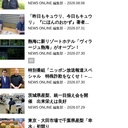
り継ぐ男性
NEWS ONLINE 編集部
2026.08.06
「昨日もキュウリ、今日もキュウ
リ」 『にほんのおかず』著者が
見つけた家庭料理の知恵
NEWS ONLINE 編集部
2026.07.31
熱海に新リゾートホテル「ヴィラ
ージュ熱海」がオープン！
NEWS ONLINE 編集部
2026.07.30
AD
特別番組「ニッポン放送報道スペ
シャル 特殊詐欺をなくせ！～被
害者・加害者・警視庁が語るトク
NEWS ONLINE 編集部
2026.07.30
リュウの実態～」放送
茨城県産梨、統一目揃え会を開
催 出来栄えは良好
NEWS ONLINE 編集部
2026.07.29
東京・大田市場で千葉県産梨「幸
水」初競り