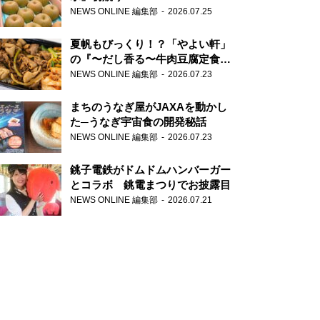
NEWS ONLINE 編集部
2026.07.25
夏帆もびっくり！？「やよい軒」
の『〜だし香る〜牛肉豆腐定食』
が香り高すぎる
NEWS ONLINE 編集部
2026.07.23
まちのうなぎ屋がJAXAを動かし
た─うなぎ宇宙食の開発秘話
NEWS ONLINE 編集部
2026.07.23
銚子電鉄がドムドムハンバーガー
とコラボ 銚電まつりでお披露目
NEWS ONLINE 編集部
2026.07.21