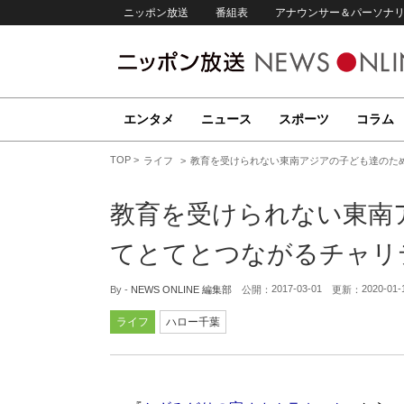
ニッポン放送
番組表
アナウンサー＆パーソナ
エンタメ
ニュース
スポーツ
コラム
TOP
ライフ
教育を受けられない東南アジアの子ども達のため
教育を受けられない東南ア
てとてとつながるチャリ
2017-03-01
2020-01-
By -
NEWS ONLINE 編集部
公開：
更新：
ライフ
ハロー千葉