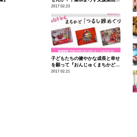
【ハロー千葉】
2017.02.23
子どもたちの健やかな成長と幸せ
を願って『おんじゅくまちかどつ
るし雛めぐり』【ハロー千葉】
2017.02.21