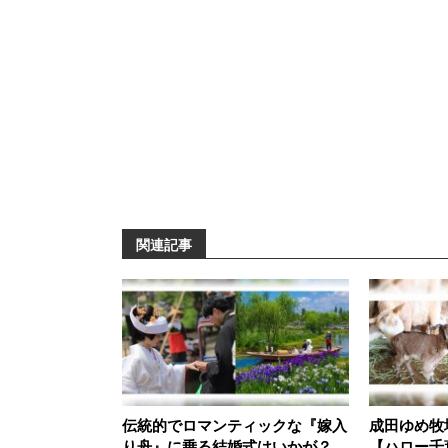
関連記事
伝統的でロマンティックな『嫁入
成田ゆめ牧
り舟』に乗る結婚式はいかが？
【ハロー千