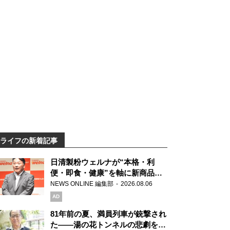
ライフの新着記事
日清製粉ウェルナが“本格・利
便・即食・健康”を軸に新商品を
展開 「マ・マー」「青の洞窟」
NEWS ONLINE 編集部
2026.08.06
ブランドを強化
AD
81年前の夏、満員列車が銃撃され
た――湯の花トンネルの悲劇を語