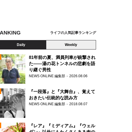
ANKING
ライフの人気記事ランキング
Daily
Weekly
81年前の夏、満員列車が銃撃され
た――湯の花トンネルの悲劇を語
り継ぐ男性
N
NEWS ONLINE 編集部
2026.08.06
AD
『一段落』と『大舞台』、覚えて
おきたい伝統的な読み方
NEWS ONLINE 編集部
2018.08.07
N
『レア』『ミディアム』『ウェル
ダン』以外にもたくさんある肉の