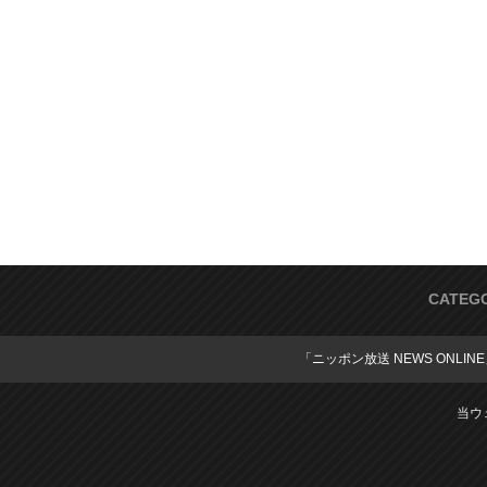
CATEG
「ニッポン放送 NEWS ONLIN
当ウ