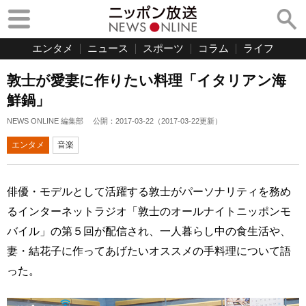
エンタメ
ニュース
スポーツ
コラム
ライフ
敦士が愛妻に作りたい料理「イタリアン海
鮮鍋」
NEWS ONLINE 編集部
公開：
2017-03-22
（
2017-03-22
更新）
エンタメ
音楽
俳優・モデルとして活躍する敦士がパーソナリティを務め
るインターネットラジオ「敦士のオールナイトニッポンモ
バイル」の第５回が配信され、一人暮らし中の食生活や、
妻・結花子に作ってあげたいオススメの手料理について語
った。