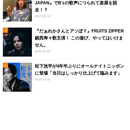
JAPAN』でB’zの歌声につられて楽屋を脱
走！？
2017.08.14
『だぁれかさんとアソぼ？』FRUITS ZIPPER
鎮西寿々歌主演！ この遊び、やってはいけま
せん。
2026.07.25
松下洸平が4年半ぶりにオールナイトニッポン
に登場「当日はしっかり仕上げて臨みます」
2026.07.31