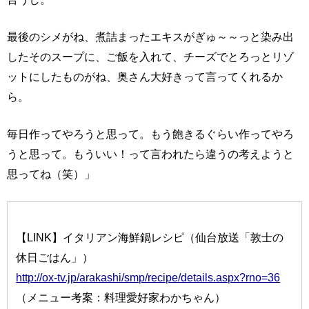
最後のシメがね、煮詰まったエキスがぎゅ～～っと染み出
したそのスープに、ご飯を入れて、チーズでとろっとリゾ
ットにしたものがね、奥さん大好きって言ってくれるか
ら。
毎日作ってやろうと思って。もう飽きるぐらい作ってやろ
うと思って。もういい！って言われたら違うの考えようと
思ってね（笑）」
【LINK】イタリアン海鮮鍋レシピ（仙台放送「敦士の
休日ごはん」）
http://ox-tv.jp/arakashi/smp/recipe/details.aspx?rno=36
（メニュー考案：料理愛好家わかちゃん）