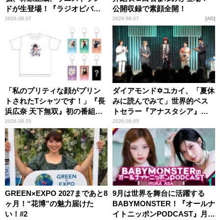
ドが生登場！『ラジオビバリ
公開収録で素顔全開！
ー昼ズ』
2026.08.07
2026.08.07
AD
「私のプリティな顔がプリン
ダイアモンド✡ユカイ、「夏休
トされたTシャツです！」『長
みに読んでみて」世界的ベス
浜広奈 天下無双』初の番組グ
トセラー『アナスタシア』を
ッズ発売
紹介
2026.08.05
2026.08.05
GREEN×EXPO 2027まであと8
9月は世界を舞台に活躍する
ヶ月！“花博”の魅力届けた
BABYMONSTER！『オールナ
い！#2
イトニッポンPODCAST』月替