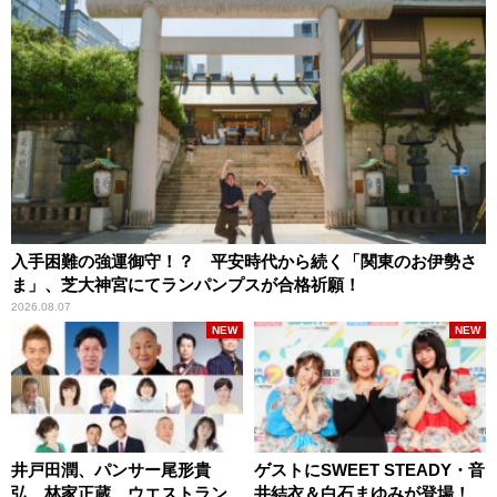
入手困難の強運御守！？ 平安時代から続く「関東のお伊勢さ
ま」、芝大神宮にてランパンプスが合格祈願！
2026.08.07
NEW
NEW
井戸田潤、パンサー尾形貴
ゲストにSWEET STEADY・音
弘、林家正蔵、ウエストラン
井結衣＆白石まゆみが登場！