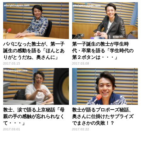
パパになった敦士が、第一子
第一子誕生の敦士が学生時
誕生の感動を語る「ほんとあ
代・卒業を語る「学生時代の
りがとうだね、奥さんに」
第２ボタンは・・・」
2017.03.15
2017.03.08
敦士、涙で語る上京秘話「母
敦士が語るプロポーズ秘話、
親の手の感触が忘れられなく
奥さんに仕掛けたサプライズ
て・・・」
でまさかの失敗！？
2017.03.01
2017.02.22