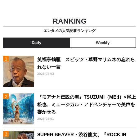
RANKING
エンタメの人気記事ランキング
Daily
Weekly
笑福亭鶴瓶 スピッツ・草野マサムネの忘れら
れない一言
2026.08.03
『モアナと伝説の海』TSUZUMI（ME:I）×尾上
松也、ミュージカル・アドベンチャーで美声を
響かせる
2026.08.01
SUPER BEAVER・渋谷龍太、『ROCK IN