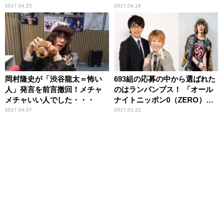
集」！？
2017.04.25
2017.04.18
岡村隆史が「渋谷龍太＝怖い
693組の応募の中から選ばれた
人」発言を前言撤回！メチャ
のはランパンプス！ 「オール
メチャいい人でした・・・
ナイトニッポン0（ZERO）」
新パーソナリティ誕生！
2017.04.07
2017.03.22