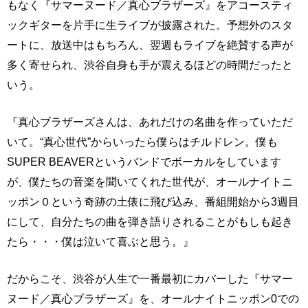
もなく『サマーヌード／真心ブラザーズ』をアコースティ
ックギターを片手に生ライブが披露された。予想外のスタ
ートに、放送中はもちろん、翌週もライブを絶賛する声が
多く寄せられ、渋谷自身も手が震えるほどの時間だったと
いう。
『真心ブラザーズさんは、あれだけの名曲を作っていただ
いて。“真心世代”からいったら僕らはチルドレン。僕も
SUPER BEAVERというバンドでボーカルをしています
が、僕たちの音楽を聞いてくれた世代が、オールナイトニ
ッポン０という奇跡の土俵に飛び込み、番組開始から3週目
にして、自分たちの曲を弾き語りされることがもしも起き
たら・・・僕は泣いて喜ぶと思う。』
だからこそ、渋谷が人生で一番最初にカバーした『サマー
ヌード／真心ブラザーズ』を、オールナイトニッポン0での