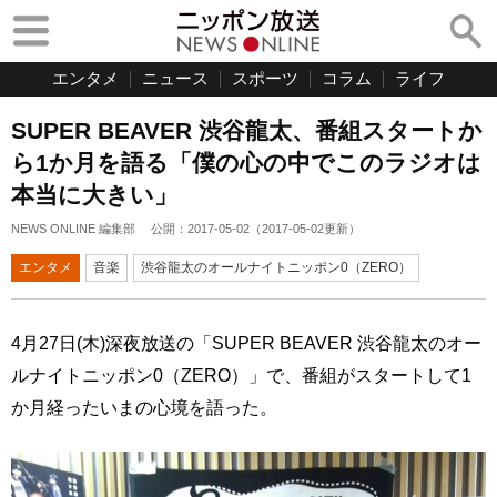
エンタメ
ニュース
スポーツ
コラム
ライフ
SUPER BEAVER 渋谷龍太、番組スタートか
ら1か月を語る「僕の心の中でこのラジオは
本当に大きい」
NEWS ONLINE 編集部
公開：
2017-05-02
（
2017-05-02
更新）
エンタメ
音楽
渋谷龍太のオールナイトニッポン0（ZERO）
4月27日(木)深夜放送の「SUPER BEAVER 渋谷龍太のオー
ルナイトニッポン0（ZERO）」で、番組がスタートして1
か月経ったいまの心境を語った。