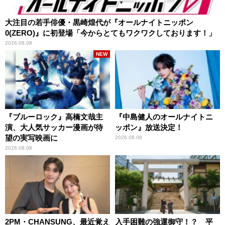
大注目の若手俳優・黒崎煌代が『オールナイトニッポン
0(ZERO)』に初登場「今からとてもワクワクしております！」
2026.08.08
NEW
『ブルーロック』高橋文哉主
『中島健人のオールナイトニ
演、大人気サッカー漫画が待
ッポン』放送決定！
望の実写映画に
2026.08.08
2026.08.08
2PM・CHANSUNG、最近覚え
入手困難の強運御守！？ 平