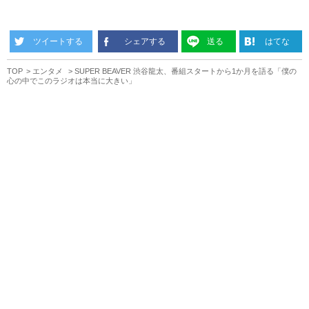
ツイートする
シェアする
送る
はてな
TOP
エンタメ
SUPER BEAVER 渋谷龍太、番組スタートから1か月を語る「僕の
心の中でこのラジオは本当に大きい」