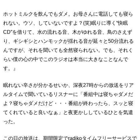
ホットミルクを飲んでもダメ。お母さんに電話しても寝ら
れない。ウソ、していないですよ？(笑)眠りに導く“快眠
CD”を借りて、水の流れる音、木がゆれる音、鳥のさえず
り、ギシギシとハンモックが揺れる音が延々と50分流れる
んですが、それを聞いても全然寝られない。でも、それく
らい僕の心の中でこのラジオは本当に大きなことなんで
す。』
眠れない辛さが分かるせいか、深夜27時からの放送をリア
ルタイムで聞いているリスナーに「番組中は寝ちゃダメだ
よ？寝ちゃダメだけど・・・番組が終わったら、スッと寝
てくれていると良いなぁ」と夜更かししているひとを気遣
った。
この日の放送は、期間限定でradikoタイムフリーサービスで