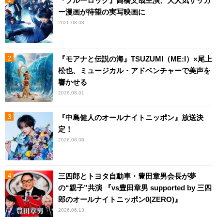
『ブルーロック』高橋文哉主演、大人気サッカ
ー漫画が待望の実写映画に
2026.08.08
『モアナと伝説の海』TSUZUMI（ME:I）×尾上
松也、ミュージカル・アドベンチャーで美声を
響かせる
2026.08.01
『中島健人のオールナイトニッポン』放送決
定！
2026.08.08
三四郎とトヨタ自動車・豊田章男会長が夢
の“親子”共演 『vs豊田章男 supported by 三四
郎のオールナイトニッポン0(ZERO)』
2026.06.13