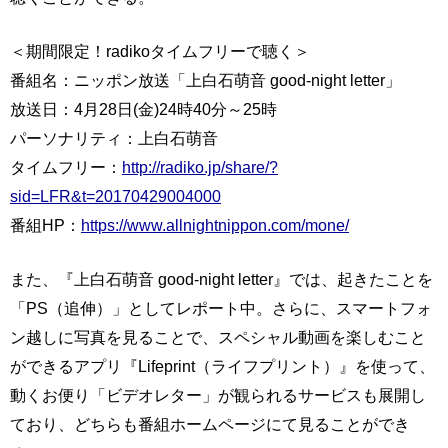
＜期間限定！radikoタイムフリーで聴く＞
番組名：ニッポン放送「上白石萌音 good‐night letter」
放送日：4月28日(金)24時40分～25時
パーソナリティ：上白石萌音
タイムフリー：
http://radiko.jp/share/?
sid=LFR&t=20170429004000
番組HP：
https://www.allnightnippon.com/mone/
また、『上白石萌音 good‐night letter』では、起きたことを
「PS（追伸）」としてレポート中。さらに、スマートフォ
ン越しに写真を見ることで、スペシャル動画を楽しむこと
ができるアプリ『Lifeprint（ライフプリント）』を使って、
動くお便り「ビデオレター」が観られるサービスも展開し
ており、どちらも番組ホームページにて見ることができ