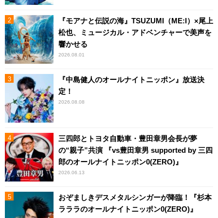
『モアナと伝説の海』TSUZUMI（ME:I）×尾上
松也、ミュージカル・アドベンチャーで美声を
響かせる
2026.08.01
『中島健人のオールナイトニッポン』放送決
定！
2026.08.08
三四郎とトヨタ自動車・豊田章男会長が夢
の“親子”共演 『vs豊田章男 supported by 三四
郎のオールナイトニッポン0(ZERO)』
2026.06.13
おぞましきデスメタルシンガーが降臨！『杉本
ラララのオールナイトニッポン0(ZERO)』