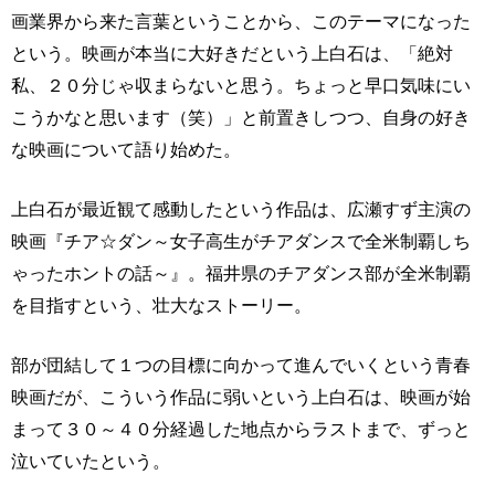
画業界から来た言葉ということから、このテーマになった
という。映画が本当に大好きだという上白石は、「絶対
私、２０分じゃ収まらないと思う。ちょっと早口気味にい
こうかなと思います（笑）」と前置きしつつ、自身の好き
な映画について語り始めた。
上白石が最近観て感動したという作品は、広瀬すず主演の
映画『チア☆ダン～女子高生がチアダンスで全米制覇しち
ゃったホントの話～』。福井県のチアダンス部が全米制覇
を目指すという、壮大なストーリー。
部が団結して１つの目標に向かって進んでいくという青春
映画だが、こういう作品に弱いという上白石は、映画が始
まって３０～４０分経過した地点からラストまで、ずっと
泣いていたという。