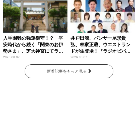
入手困難の強運御守！？ 平
井戸田潤、パンサー尾形貴
安時代から続く「関東のお伊
弘、林家正蔵、ウエストラン
勢さま」、芝大神宮にてラン
ドが生登場！『ラジオビバリ
パンプスが合格祈願！
ー昼ズ』
2026.08.07
2026.08.07
新着記事をもっと見る