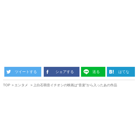
ツイートする
シェアする
送る
はてな
TOP
エンタメ
上白石萌音イチオシの映画は“音楽”から入ったあの作品