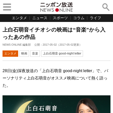
エンタメ
ニュース
スポーツ
コラム
ライフ
上白石萌音イチオシの映画は“音楽”から入
ったあの作品
NEWS ONLINE 編集部
公開：
2017-05-02
（
2017-05-02
更新）
エンタメ
映画
音楽
上白石萌音 good-night letter
28日(金)深夜放送の「上白石萌音 good‐night letter」で、パ
ーソナリティ上白石萌音がオススメ映画について熱く語っ
た。