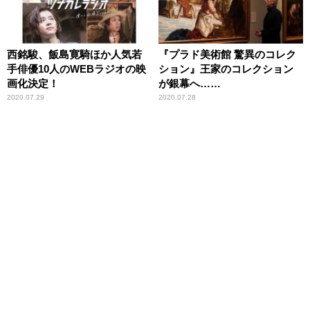
西銘駿、飯島寛騎ほか人気若
『プラド美術館 驚異のコレク
手俳優10人のWEBラジオの映
ション』王家のコレクション
画化決定！
が銀幕へ……
2020.07.29
2020.07.28