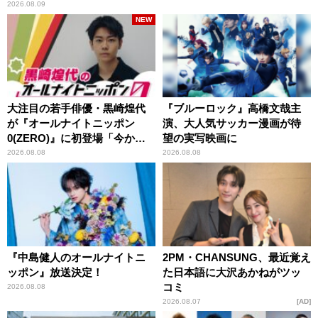
2026.08.09
NEW
大注目の若手俳優・黒崎煌代
『ブルーロック』高橋文哉主
が『オールナイトニッポン
演、大人気サッカー漫画が待
0(ZERO)』に初登場「今から
望の実写映画に
とてもワクワクしておりま
2026.08.08
2026.08.08
す！」
『中島健人のオールナイトニ
2PM・CHANSUNG、最近覚え
ッポン』放送決定！
た日本語に大沢あかねがツッ
コミ
2026.08.08
2026.08.07
AD