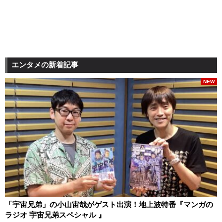
エンタメの新着記事
NEW
「宇宙兄弟」の小山宙哉がゲスト出演！地上波特番『マンガの
ラジオ 宇宙兄弟スペシャル 』