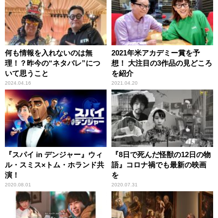
何も情報を入れないのは無
2021年米アカデミー賞を予
理！？昨今の“ネタバレ”につ
想！ 大注目の3作品の見どころ
いて思うこと
を紹介
2024.04.16
2021.04.20
『スパイ in デンジャー』ウィ
『8日で死んだ怪獣の12日の物
ル・スミス×トム・ホランド共
語』コロナ禍でも最新の映画
演！
を
2020.08.01
2020.07.31