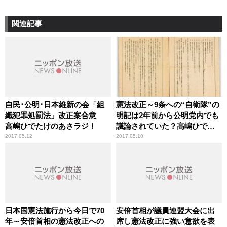
関連記事
自民･公明･日本維新の会「組
憲法改正～9条への“自衛隊”の
織犯罪処罰法」改正案合意
明記は2年前から公明党内でも
高嶋ひでたけのあさラジ！
議論されていた？高嶋ひでた
けのあさラジ！
2017.05.12
2017.05.10
日本国憲法施行から今日で70
安倍首相が議員連盟大会に出
年～安倍首相の憲法改正への
席し憲法改正に強い意欲を表