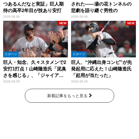
つあるんだなと実証」巨人期
された――湯の花トンネルの
待の高卒2年目が技あり安打
悲劇を語り継ぐ男性の
2026.08.06
2026.08.06
NEW
NEW
スポーツ
スポーツ
巨人・知念、久々スタメンで2
巨人、“沖縄出身コンビ”が先
安打1打点！山崎隆造氏「泥臭
発起用に応えた！山崎隆造氏
さを感じる」、「ジャイアン
「起用が当たった」
ツには少ないタイプ」
2026.08.05
2026.08.05
新着記事をもっと見る