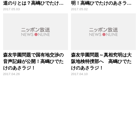
道のりとは？高嶋ひでたけの
明！高嶋ひでたけのあさラ
あさラジ！
ジ！
2017.05.03
2017.05.02
森友学園問題で国有地交渉の
森友学園問題～真相究明は大
音声記録が公開！高嶋ひでた
阪地検特捜部へ 高嶋ひでた
けのあさラジ！
けのあさラジ！
2017.04.26
2017.04.10