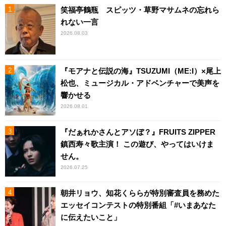
笑福亭鶴瓶 スピッツ・草野マサムネの忘れら
れない一言
2026.08.03
『モアナと伝説の海』TSUZUMI（ME:I）×尾上
松也、ミュージカル・アドベンチャーで美声を
響かせる
2026.08.01
『だぁれかさんとアソぼ？』FRUITS ZIPPER
鎮西寿々歌主演！ この遊び、やってはいけま
せん。
2026.07.25
朝井リョウ、知花くららが特別審査員を務めた
エッセイコンテストの特別番組「#いまあなた
に伝えたいこと」