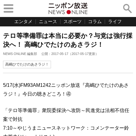
エンタメ
ニュース
スポーツ
コラム
ライフ
テロ等準備罪は本当に必要か？与党は強行採
決へ！ 高嶋ひでたけのあさラジ！
NEWS ONLINE 編集部
公開：
2017-05-17
（
2017-05-17
更新）
高嶋ひでたけのあさラジ！
5/17(水)FM93AM1242ニッポン放送『高嶋ひでたけのあさ
ラジ！』今日の聴きどころ！④
「テロ等準備罪」衆院委採決へ攻防～民進党は法相不信任
案で対抗
7:10～やじうまニュースネットワーク：コメンテーター鈴