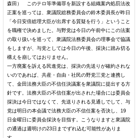
森田） このテロ等準備罪を新設する組織案内処罰法改
正案を巡っては、衆議院総務委員会の鈴木委員長が昨日
「今日安倍総理大臣が出席する質疑を行う」ということ
を職権で決めました。与野党は今日の午前中にこの法案
の取り扱いを巡って、衆議院法務委員会の理事会で協議
をしますが、与党としては今日の午後、採決に踏み切る
構えを崩してはおりません。
一方廃案を訴える民進党は、採決の先送りが確約されな
いのであれば、共産・自由・社民の野党三党と連携し
て、金田法務大臣の不信任決議案を衆議院に提出する方
針です。法務大臣の不信任案が出された場合には委員会
採決は今日ではなくて、先送りされる見通しでして、与
党は明日の本会議で法務大臣の不信任案を否決し、19
日金曜日に委員会採決を目指す。こうなりますと衆議院
の通過は週明けの23日までずれ込む可能性がありま
す。