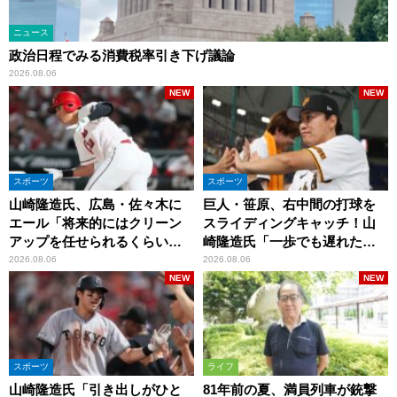
ニュース
政治日程でみる消費税率引き下げ議論
2026.08.06
NEW
NEW
スポーツ
スポーツ
山崎隆造氏、広島・佐々木に
巨人・笹原、右中間の打球を
エール「将来的にはクリーン
スライディングキャッチ！山
アップを任せられるくらいま
崎隆造氏「一歩でも遅れた
では成長して」
ら…」
2026.08.06
2026.08.06
NEW
NEW
スポーツ
ライフ
山崎隆造氏「引き出しがひと
81年前の夏、満員列車が銃撃