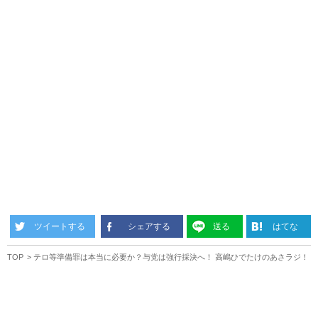
ツイートする
シェアする
送る
はてな
TOP
テロ等準備罪は本当に必要か？与党は強行採決へ！ 高嶋ひでたけのあさラジ！