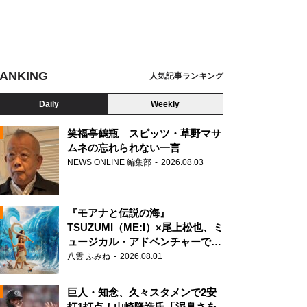
ANKING
人気記事ランキング
Daily
Weekly
笑福亭鶴瓶 スピッツ・草野マサ
ムネの忘れられない一言
NEWS ONLINE 編集部
2026.08.03
N
『モアナと伝説の海』
TSUZUMI（ME:I）×尾上松也、ミ
ュージカル・アドベンチャーで美
声を響かせる
八雲 ふみね
2026.08.01
巨人・知念、久々スタメンで2安
打1打点！山崎隆造氏「泥臭さを