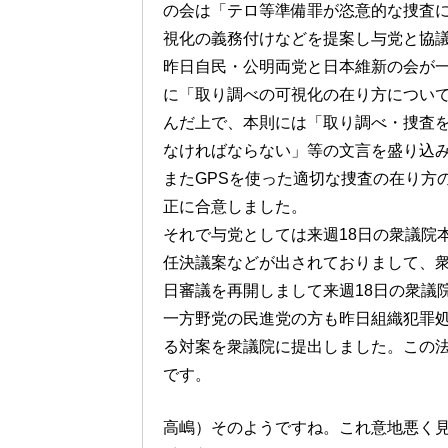
の会は「テロ等準備罪が恣意的な捜査
視化の義務付けなどを提案し与党と協
昨日自民・公明両党と日本維新の会が
に「取り調べの可視化の在り方につい
んだ上で、本則には「取り調べ・捜査
なければならない」等の文言を盛り込
またGPSを使った適切な捜査の在り方
正に合意しました。
それで与党としては来週18日の衆議院
任決議案などが出されておりまして、
日審議を再開しまして来週18日の衆議
一方野党の民進党の方も昨日組織犯罪
る対案を衆議院に提出しました。この
です。
高嶋）そのようですね。これ意地悪く