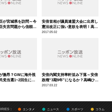
臣が宮城県を訪問～今
安倍首相が議員連盟大会に出席し
臣失言問題から信頼回
憲法改正に強い意欲を表明！高嶋
高嶋ひでたけのあさラ
ひでたけのあさラジ！
2017.05.02
が激昂？GWに海外視
安倍内閣支持率軒並み下落～安倍
民党当選1~2回生に
政権“3期9年”になるか？高嶋ひで
でたけのあさラジ！
たけのあさラジ！
2017.03.22
ORIES：
エンタメ
ニュース
スポーツ
コラム