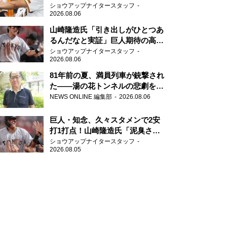
「一歩でも遅れたら…」
ショウアップナイタースタッフ
2026.08.06
山崎隆造氏「引き出しがひとつあ
るんだなと実証」巨人期待の高卒
2年目が技あり安打
ショウアップナイタースタッフ
2026.08.06
81年前の夏、満員列車が銃撃され
た――湯の花トンネルの悲劇を語
り継ぐ男性
NEWS ONLINE 編集部
2026.08.06
巨人・知念、久々スタメンで2安
打1打点！山崎隆造氏「泥臭さを
感じる」、「ジャイアンツには少
ショウアップナイタースタッフ
2026.08.05
ないタイプ」