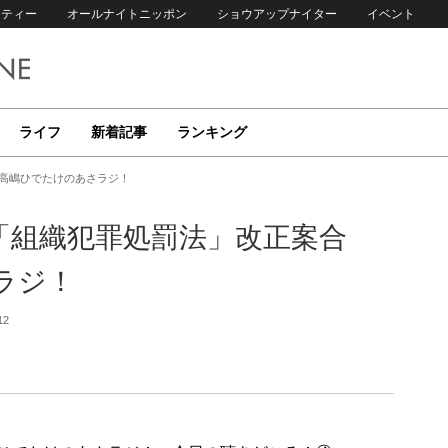
リティー
オールナイトニッポン
ショウアップナイター
イベント
ライフ
新着記事
ランキング
 高嶋ひでたけのあさラジ！
「組織犯罪処罰法」改正案合
ラジ！
12