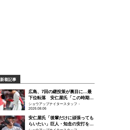
新着記事
広島、7回の継投策が裏目に…最
下位転落 安仁屋氏「この時期に
来て勉強はない」
ショウアップナイタースタッフ
2026.08.06
安仁屋氏「後輩だけに頑張っても
らいたい」巨人・知念の安打を喜
ぶ