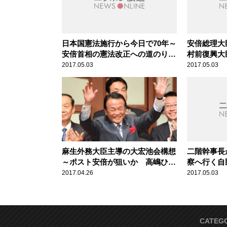
日本国憲法施行から今日で70年～
安倍総理大
安倍首相の憲法改正への道のりと
村前復興大
は？高嶋ひでたけのあさラジ！
復目指す 
2017.05.03
2017.05.03
ジ！
麻生外務大臣主導の大宏池会構想
二階幹事長
～ポスト安倍が狙いか 高嶋ひで
察へ行く自
たけのあさラジ！
喝！高嶋ひ
2017.04.26
2017.05.03
CATEG