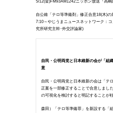
5/12(金)FM93AM1242ニッポン放
自公維「テロ等準備剤」修正合意18(木)
7:10～やじうまニュースネットワーク：
究所研究主幹･外交評論家)
自民・公明両党と日本維新の会が「組
意
自民・公明両党と日本維新の会は「テ
正案を一部修正することで合意しまし
の可視化を検討すると明記することが
森田）「テロ等準備罪」を新設する「