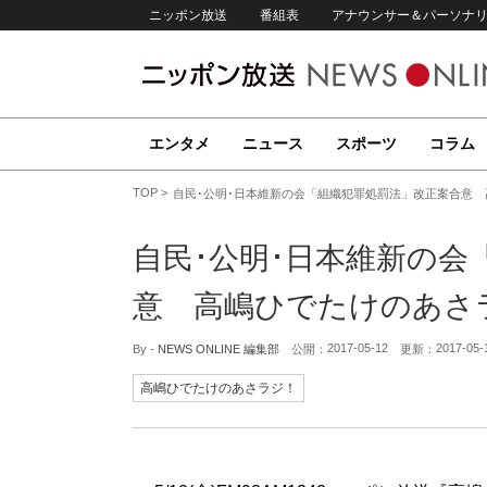
ニッポン放送
番組表
アナウンサー＆パーソナ
エンタメ
ニュース
スポーツ
コラム
TOP
自民･公明･日本維新の会「組織犯罪処罰法」改正案合意
自民･公明･日本維新の会
意 高嶋ひでたけのあさ
2017-05-12
2017-05-
By -
NEWS ONLINE 編集部
公開：
更新：
高嶋ひでたけのあさラジ！