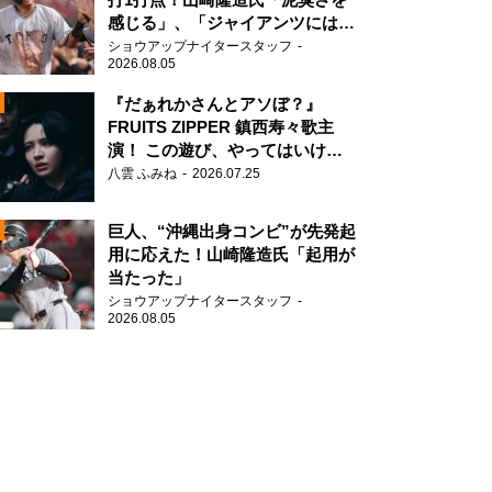
感じる」、「ジャイアンツには少
ないタイプ」
ショウアップナイタースタッフ
2026.08.05
『だぁれかさんとアソぼ？』
FRUITS ZIPPER 鎮西寿々歌主
演！ この遊び、やってはいけま
N
せん。
八雲 ふみね
2026.07.25
AD
巨人、“沖縄出身コンビ”が先発起
用に応えた！山崎隆造氏「起用が
当たった」
ショウアップナイタースタッフ
2026.08.05
2