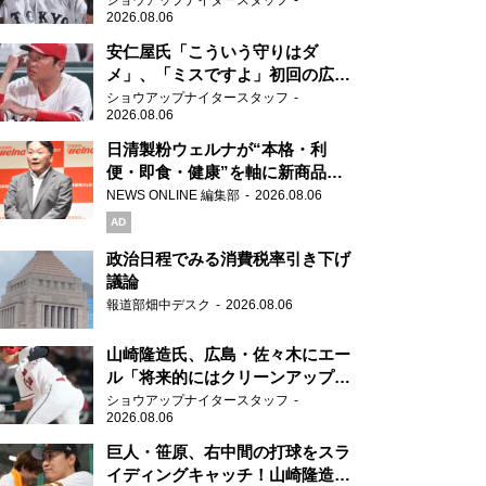
ショウアップナイタースタッフ
2026.08.06
安仁屋氏「こういう守りはダ
メ」、「ミスですよ」初回の広島
の守備に苦言
ショウアップナイタースタッフ
2026.08.06
日清製粉ウェルナが“本格・利
便・即食・健康”を軸に新商品を
展開 「マ・マー」「青の洞窟」
NEWS ONLINE 編集部
2026.08.06
ブランドを強化
AD
政治日程でみる消費税率引き下げ
議論
報道部畑中デスク
2026.08.06
山崎隆造氏、広島・佐々木にエー
ル「将来的にはクリーンアップを
任せられるくらいまでは成長し
ショウアップナイタースタッフ
2026.08.06
て」
巨人・笹原、右中間の打球をスラ
イディングキャッチ！山崎隆造氏