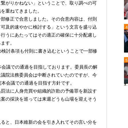
に繋がりかねない」ということで、取り調べの可
議を重ねてきました。
一部修正で合意しました。その合意内容は、付則
て可及的速やかに検討する」という文言を盛り込
を行うにあたってはその適正の確保に十分配慮し
みます。
の検討条項も付則に書き込むということで一部修
本会議での通過を目指しております。委員長の解
衆議院法務委員会は中断されていたのですが、今
院本会議での通過を目指す方針です。
処罰法に人身売買や組織的詐欺の予備罪を新設す
法案の採決を巡っては来週どうも山場を迎えそう
見ると、日本維新の会を引き入れてその言い分を