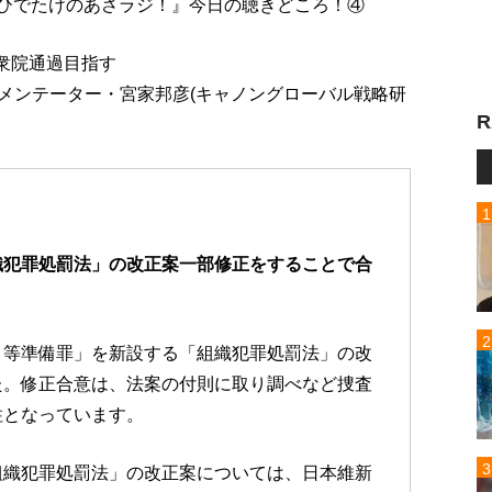
送『高嶋ひでたけのあさラジ！』今日の聴きどころ！④
の衆院通過目指す
コメンテーター・宮家邦彦(キャノングローバル戦略研
R
織犯罪処罰法」の改正案一部修正をすることで合
ロ等準備罪」を新設する「組織犯罪処罰法」の改
た。修正合意は、法案の付則に取り調べなど捜査
柱となっています。
組織犯罪処罰法」の改正案については、日本維新