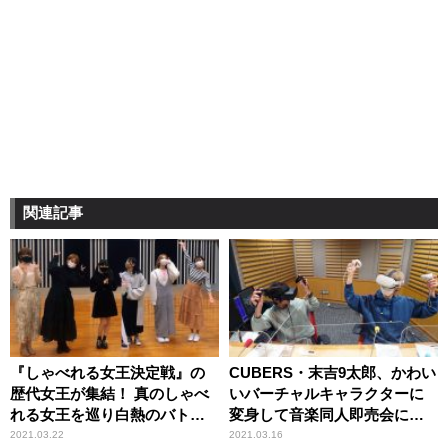
関連記事
『しゃべれる女王決定戦』の
CUBERS・末吉9太郎、かわい
歴代女王が集結！ 真のしゃべ
いバーチャルキャラクターに
れる女王を巡り白熱のバトル
変身して音楽同人即売会に潜
を展開
入！
2021.03.22
2021.03.16