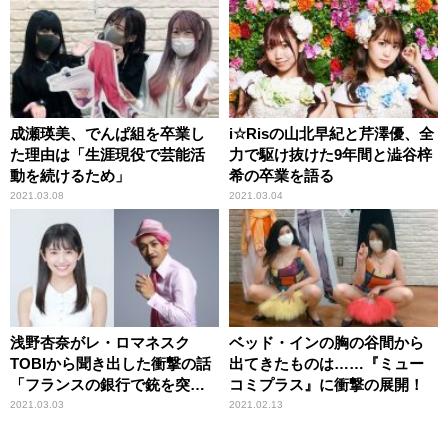
成瀬瑛美、でんぱ組を卒業し
i☆Risの山北早紀と芹澤優、全
た理由は「生涯現役で芸能活
力で駆け抜けた9年間と澁谷梓
動を続けるため」
希の卒業を語る
2021.03.08
2021.03.04
浅野杏奈がレ・ロマネスク
ベッド・インの胸の谷間から
TOBIから聞き出した衝撃の話
出てきたものは……『ミュー
「フランスの銀行で銃を突き
コミプラス』に衝撃の展開！
つけられて……」
2021.03.03
2021.02.13