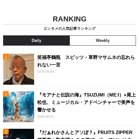
RANKING
エンタメの人気記事ランキング
Daily
Weekly
笑福亭鶴瓶 スピッツ・草野マサムネの忘れら
れない一言
2026.08.03
『モアナと伝説の海』TSUZUMI（ME:I）×尾上
松也、ミュージカル・アドベンチャーで美声を
響かせる
2026.08.01
『だぁれかさんとアソぼ？』FRUITS ZIPPER