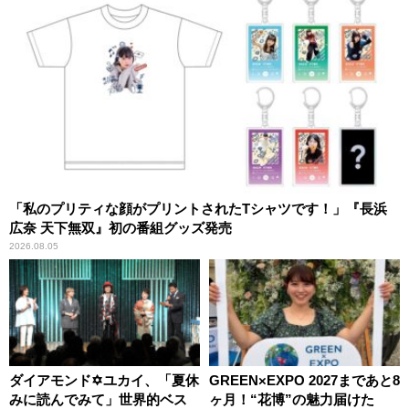
「私のプリティな顔がプリントされたTシャツです！」『長浜
広奈 天下無双』初の番組グッズ発売
2026.08.05
ダイアモンド✡ユカイ、「夏休
GREEN×EXPO 2027まであと8
みに読んでみて」世界的ベス
ヶ月！“花博”の魅力届けた