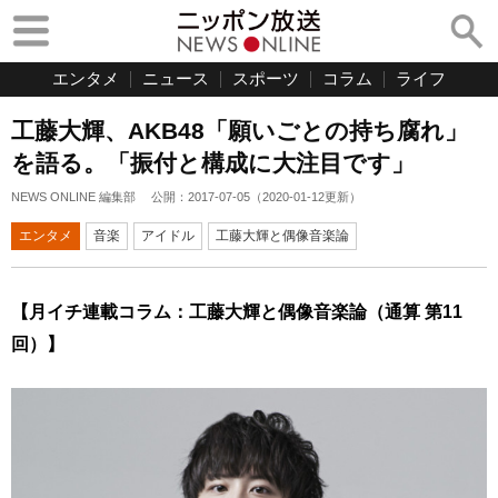
エンタメ
ニュース
スポーツ
コラム
ライフ
工藤大輝、AKB48「願いごとの持ち腐れ」
を語る。「振付と構成に大注目です」
NEWS ONLINE 編集部
公開：
2017-07-05
（
2020-01-12
更新）
エンタメ
音楽
アイドル
工藤大輝と偶像音楽論
【月イチ連載コラム：工藤大輝と偶像音楽論（通算 第11
回）】