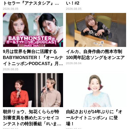
トセラー『アナスタシア』を
い！#2
紹介
2026.08.05
2026.08.05
9月は世界を舞台に活躍する
イルカ、自身作曲の熊本市制
BABYMONSTER！『オールナ
100周年記念ソングをオンエア
イトニッポンPODCAST』月替
2026.08.04
わりパーソナリティ
2026.08.05
朝井リョウ、知花くららが特
由紀さおりが14年ぶりに『オ
別審査員を務めたエッセイコ
ールナイトニッポン』に登
ンテストの特別番組「#いまあ
場！