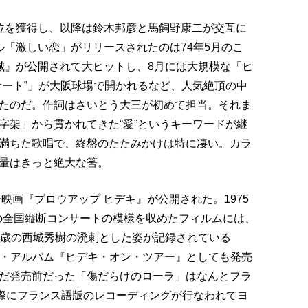
位を獲得し、以降は鈴木邦彦と馬飼野康二が交互に
ル「激しい恋」がリリースされたのは74年5月のこ
誠』が公開されて大ヒットし、8月には大規模な「ヒ
サート”」が大阪球場で開かれるなど、人気絶頂の中
たのだ。作詞はさいとう大三が初めて担当。それま
字架」から貫かれてきた“愛”というキーワードが継
満ちた歌唱で、終盤のたたみかけは特に凄い。カラ
量はきっと絶大な筈。
映画『ブロウアップ ヒデキ』が公開された。1975
初の全国縦断コンサートの模様を収めたフィルムには、
0歳の西城秀樹の溌剌とした姿が記録されている
ライヴ・アルバム『ヒデキ・オン・ツアー』としても発売
だ発売前だった「傷だらけのローラ」はなんとフラ
実際にフランス語版のレコーディングが行なわれてヨ