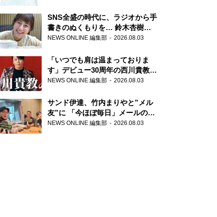
SNS全盛の時代に、ラジオから手
書きのぬくもりを… 鈴木杏樹の
直筆はがきが届く！
NEWS ONLINE 編集部
2026.08.03
『MUSIC10』こちら有楽町駅前
郵便局
「いつでも肩は温まっておりま
す」デビュー30周年の西川貴教が
『オールナイトニッポン』に登
NEWS ONLINE 編集部
2026.08.03
場！
サンド伊達、竹内まりやと”メル
友”に 「今ほぼ毎日」メールのや
り取り明かす
NEWS ONLINE 編集部
2026.08.03