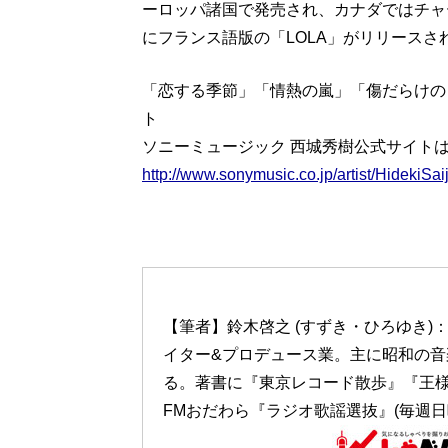
ーロッパ諸国で発売され、カナダではチャ
にフランス語版の「LOLA」がリリースさ
「恋する季節」「情熱の嵐」「傷だらけの
ト
ソニーミュージック 西城秀樹公式サイト
http://www.sonymusic.co.jp/artist/HidekiSai
【筆者】鈴木啓之 (すずき・ひろゆき
イター&プロデュース業。主に昭和の
る。著書に『東京レコード散歩』『王
FMおだわら『ラジオ歌謡選抜』(毎週日