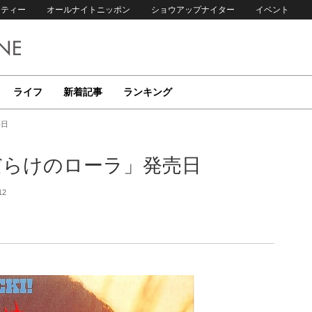
リティー
オールナイトニッポン
ショウアップナイター
イベント
ライフ
新着記事
ランキング
売日
だらけのローラ」発売日
12