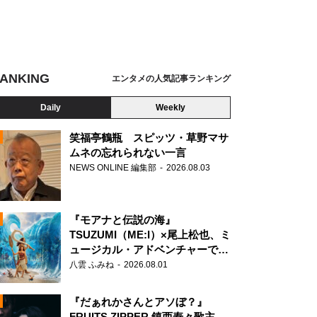
ANKING
エンタメの人気記事ランキング
Daily
Weekly
笑福亭鶴瓶 スピッツ・草野マサ
ムネの忘れられない一言
NEWS ONLINE 編集部
2026.08.03
N
『モアナと伝説の海』
TSUZUMI（ME:I）×尾上松也、ミ
ュージカル・アドベンチャーで美
声を響かせる
八雲 ふみね
2026.08.01
『だぁれかさんとアソぼ？』
FRUITS ZIPPER 鎮西寿々歌主