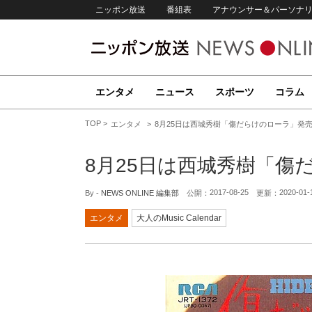
ニッポン放送
番組表
アナウンサー＆パーソナ
エンタメ
ニュース
スポーツ
コラム
TOP
エンタメ
8月25日は西城秀樹「傷だらけのローラ」発
8月25日は西城秀樹「傷
2017-08-25
2020-01-
By -
NEWS ONLINE 編集部
公開：
更新：
エンタメ
大人のMusic Calendar