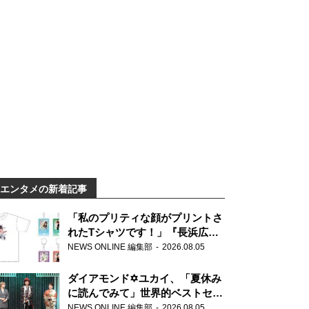
エンタメの新着記事
「私のプリティな顔がプリントさ
れたTシャツです！」『長浜広奈
天下無双』初の番組グッズ発売
NEWS ONLINE 編集部
2026.08.05
ダイアモンド✡ユカイ、「夏休み
に読んでみて」世界的ベストセラ
ー『アナスタシア』を紹介
NEWS ONLINE 編集部
2026.08.05