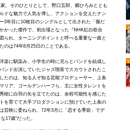
御三家。そのひとりとして、野口五郎、郷ひろみととも
ルドな魅力で人気を博し、アクションを交えたナン
ー3年目に10枚目のシングルとして出された「傷だ
かかった傑作で、初出場となった『NHK紅白歌合
図られ、ターニングポイントと呼べる重要な一曲と
のは74年8月25日のことである。
洋楽に馴染み、小学生の時に兄らとバンドを結成し
バンド出演していたジャズ喫茶でスカウトされたこ
したのは、知る人ぞ知る芸能プロデューサー、上条
マリア、ゴールデンハーフら、主に女性タレントを
秀樹に白羽の矢を立てたのは、余程可能性を感じた
トを育てて大手プロダクションに預けていた上条の
は芸映に委ねられ、72年3月に「恋する季節」でデ
な17歳”だった。