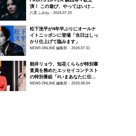
演！ この遊び、やってはいけま
せん。
八雲 ふみね
2026.07.25
松下洸平が4年半ぶりにオールナ
イトニッポンに登場「当日はしっ
かり仕上げて臨みます」
NEWS ONLINE 編集部
2026.07.31
N
朝井リョウ、知花くららが特別審
査員を務めたエッセイコンテスト
の特別番組「#いまあなたに伝え
たいこと」
NEWS ONLINE 編集部
2026.08.04
N