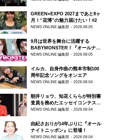
GREEN×EXPO 2027まであと8ヶ
月！“花博”の魅力届けたい！#2
NEWS ONLINE 編集部
2026.08.05
9月は世界を舞台に活躍する
BABYMONSTER！『オールナイ
トニッポンPODCAST』月替わり
NEWS ONLINE 編集部
2026.08.05
パーソナリティ
イルカ、自身作曲の熊本市制100
周年記念ソングをオンエア
NEWS ONLINE 編集部
2026.08.04
朝井リョウ、知花くららが特別審
査員を務めたエッセイコンテスト
の特別番組「#いまあなたに伝え
NEWS ONLINE 編集部
2026.08.04
たいこと」
由紀さおりが14年ぶりに『オール
ナイトニッポン』に登場！
NEWS ONLINE 編集部
2026.08.04