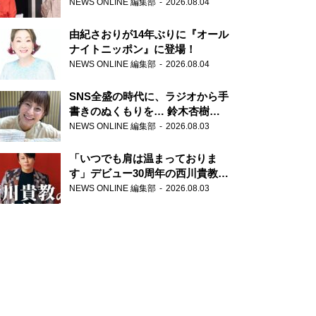
の特別番組「#いまあなたに伝え
NEWS ONLINE 編集部
2026.08.04
たいこと」
由紀さおりが14年ぶりに『オール
ナイトニッポン』に登場！
NEWS ONLINE 編集部
2026.08.04
SNS全盛の時代に、ラジオから手
書きのぬくもりを… 鈴木杏樹の
直筆はがきが届く！
NEWS ONLINE 編集部
2026.08.03
『MUSIC10』こちら有楽町駅前
郵便局
「いつでも肩は温まっておりま
す」デビュー30周年の西川貴教が
『オールナイトニッポン』に登
NEWS ONLINE 編集部
2026.08.03
場！