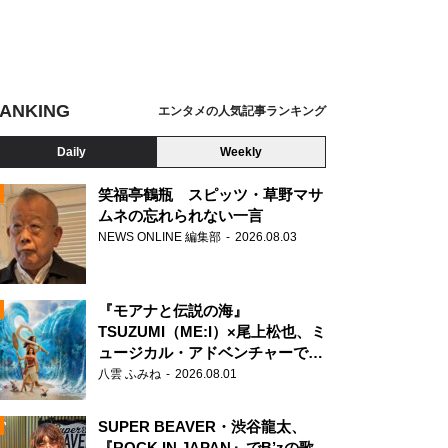
ANKING
エンタメの人気記事ランキング
Daily
Weekly
笑福亭鶴瓶 スピッツ・草野マサ
ムネの忘れられない一言
NEWS ONLINE 編集部
2026.08.03
N
『モアナと伝説の海』
TSUZUMI（ME:I）×尾上松也、ミ
ュージカル・アドベンチャーで美
声を響かせる
八雲 ふみね
2026.08.01
SUPER BEAVER・渋谷龍太、
『ROCK IN JAPAN』でB’zの歌