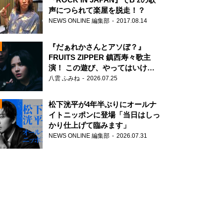
声につられて楽屋を脱走！？
NEWS ONLINE 編集部
2017.08.14
『だぁれかさんとアソぼ？』
FRUITS ZIPPER 鎮西寿々歌主
演！ この遊び、やってはいけま
せん。
八雲 ふみね
2026.07.25
N
松下洸平が4年半ぶりにオールナ
イトニッポンに登場「当日はしっ
かり仕上げて臨みます」
NEWS ONLINE 編集部
2026.07.31
N