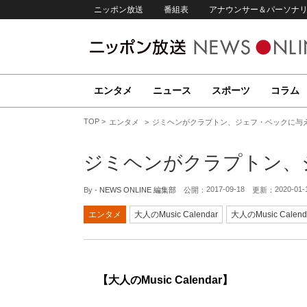
ニッポン放送
番組表
アナウンサー＆パーソナ
エンタメ
ニュース
スポーツ
コラム
TOP
エンタメ
ジミヘンがクラプトン、ジェフ・ベックに与
ジミヘンがクラプトン、
2017-09-18
2020-01-
By -
NEWS ONLINE 編集部
公開：
更新：
エンタメ
大人のMusic Calendar
大人のMusic Calend
【大人のMusic Calendar】