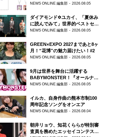
天下無双』初の番組グッズ発売
NEWS ONLINE 編集部
2026.08.05
ダイアモンド✡ユカイ、「夏休み
に読んでみて」世界的ベストセラ
ー『アナスタシア』を紹介
NEWS ONLINE 編集部
2026.08.05
GREEN×EXPO 2027まであと8ヶ
月！“花博”の魅力届けたい！#2
NEWS ONLINE 編集部
2026.08.05
9月は世界を舞台に活躍する
BABYMONSTER！『オールナイ
トニッポンPODCAST』月替わり
NEWS ONLINE 編集部
2026.08.05
パーソナリティ
イルカ、自身作曲の熊本市制100
周年記念ソングをオンエア
NEWS ONLINE 編集部
2026.08.04
朝井リョウ、知花くららが特別審
査員を務めたエッセイコンテスト