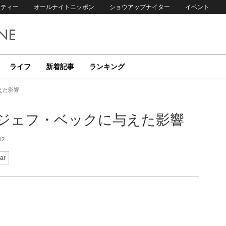
リティー
オールナイトニッポン
ショウアップナイター
イベント
ライフ
新着記事
ランキング
えた影響
ジェフ・ベックに与えた影響
12
ar