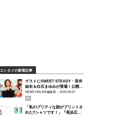
エンタメの新着記事
ゲストにSWEET STEADY・音井
結衣＆白石まゆみが登場！公開収
録で素顔全開！
NEWS ONLINE編集部
2026.08.07
AD
「私のプリティな顔がプリントさ
れたTシャツです！」『長浜広奈