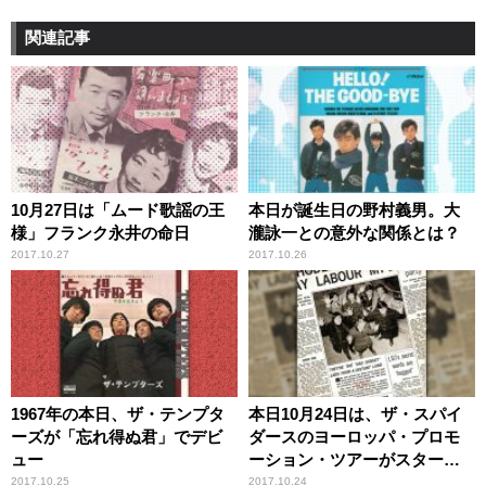
関連記事
10月27日は「ムード歌謡の王
本日が誕生日の野村義男。大
様」フランク永井の命日
瀧詠一との意外な関係とは？
2017.10.27
2017.10.26
1967年の本日、ザ・テンプタ
本日10月24日は、ザ・スパイ
ーズが「忘れ得ぬ君」でデビ
ダースのヨーロッパ・プロモ
ュー
ーション・ツアーがスタート
した日
2017.10.25
2017.10.24