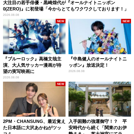
大注目の若手俳優・黒崎煌代が『オールナイトニッポン
0(ZERO)』に初登場「今からとてもワクワクしております！」
2026.08.08
NEW
NEW
『ブルーロック』高橋文哉主
『中島健人のオールナイトニ
演、大人気サッカー漫画が待
ッポン』放送決定！
望の実写映画に
2026.08.08
2026.08.08
NEW
2PM・CHANSUNG、最近覚え
入手困難の強運御守！？ 平
た日本語に大沢あかねがツッ
安時代から続く「関東のお伊
コミ
勢さま」、芝大神宮にてラン