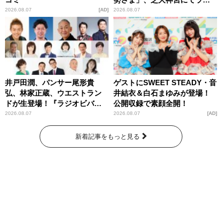
パンプスが合格祈願！
2026.08.07
AD
2026.08.07
井戸田潤、パンサー尾形貴
ゲストにSWEET STEADY・音
弘、林家正蔵、ウエストラン
井結衣＆白石まゆみが登場！
ドが生登場！『ラジオビバリ
公開収録で素顔全開！
ー昼ズ』
2026.08.07
2026.08.07
AD
新着記事をもっと見る