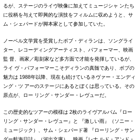
るが、ステージのライヴ映像に加えてミュージシャ ンたち
に役柄を与えて即興的な演技をフィルムに収めようと、サ
ム・シェパードが脚本家として参加していた。
ノーベル文学賞を受賞したボブ・ディランは、ソングライ
ター、レコーディングアーティスト、パフォーマー、映画
監 督、画家／彫刻家など多方面で才能を発揮しているが、
ライ ヴ・パフォーマーこそディランの真髄であり、ボブの
魅力は 1988年以降、現在も続けているネヴァー・エンディ
ング・ツ アーのステージにあるとぼくは思っている。その
原点が、ロー リング・サンダー・レヴューだ。
この歴史的なツアーの模様は 2枚のライヴアルバム『ロー
リング・サンダー・レヴュー』と 『激しい雨』（ソニー・
ミュージック）、サム・シェパード著 『ローリング・サン
ダー航海日誌』（河出文庫）、映画『レナ ルド・アンド・