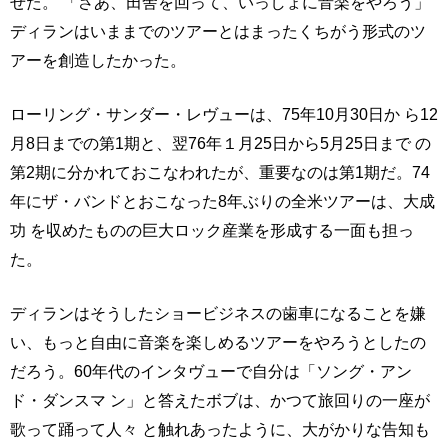
せた。 「さあ、田舎を回って、いっしょに音楽をやろう」
ディランはいままでのツアーとはまったくちがう形式のツ
アーを創造したかった。
ローリング・サンダー・レヴューは、75年10月30日か ら12
月8日までの第1期と、翌76年１月25日から5月25日まで の
第2期に分かれておこなわれたが、重要なのは第1期だ。74
年にザ・バンドとおこなった8年ぶりの全米ツアーは、大成
功 を収めたものの巨大ロック産業を形成する一面も担っ
た。
ディランはそうしたショービジネスの歯車になることを嫌
い、もっと自由に音楽を楽しめるツアーをやろうとしたの
だろう。60年代のインタヴューで自分は「ソング・アン
ド・ダンスマ ン」と答えたボブは、かつて旅回りの一座が
歌って踊って人々 と触れあったように、大がかりな告知も