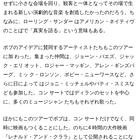
せずに小さな会場を回り、観客と一体となってその場で生
まれる新しい演劇的な音楽 を創造したかったのだろう。ち
なみに、ローリング・サンダー はアメリカン・ネイティヴ
のことばで「真実を語る」という意味もある。
ボブのアイデアに賛同するアーティストたちもこのツアー
に加 わった。集まった仲間は、ジョーン・バエズ、ジャッ
ク・エリ オット、ロジャー・マッギン、アレン・ギンズバ
ーグ、ミッ ク・ロンソン、ボビー・ニューワースなど。さ
らに日によって はジョニ・ミッチェルやパティ・スミスな
ども参加した。コン サートではディランのセットを中心
に、多くのミュージシャン たちもそれぞれ歌った。
ほかにもこのツアーでボブは、コン サートだけでなく、同
時に映画もつくることにした。のちに4 時間の大作映画
『レナルド・アンド・クララ』として公開されることにな