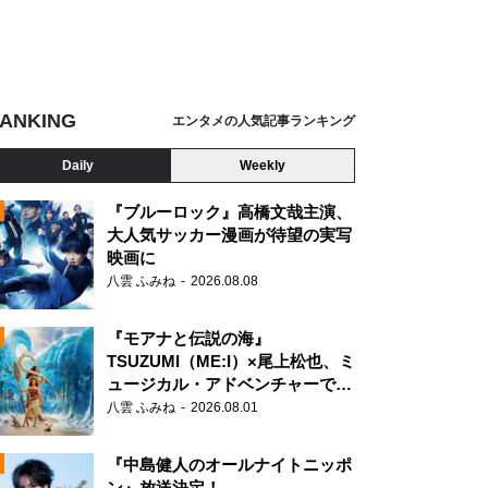
ANKING
エンタメの人気記事ランキング
Daily
Weekly
『ブルーロック』高橋文哉主演、
大人気サッカー漫画が待望の実写
映画に
N
八雲 ふみね
2026.08.08
『モアナと伝説の海』
TSUZUMI（ME:I）×尾上松也、ミ
ュージカル・アドベンチャーで美
声を響かせる
八雲 ふみね
2026.08.01
『中島健人のオールナイトニッポ
ン』放送決定！