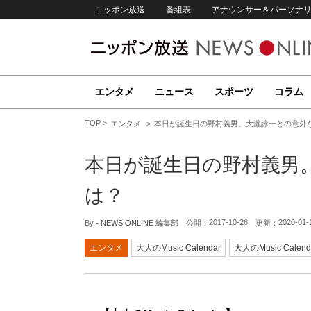
ニッポン放送
番組表
アナウンサー＆パーソナ
エンタメ
ニュース
スポーツ
コラム
TOP
エンタメ
本日が誕生日の野村義男。大瀧詠一との意外
本日が誕生日の野村義男
は？
2017-10-26
2020-01-
By -
NEWS ONLINE 編集部
公開：
更新：
エンタメ
大人のMusic Calendar
大人のMusic Calend