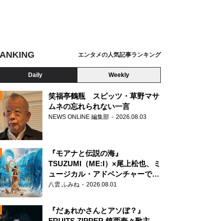
ANKING
エンタメの人気記事ランキング
Daily
Weekly
笑福亭鶴瓶 スピッツ・草野マサ
ムネの忘れられない一言
NEWS ONLINE 編集部
2026.08.03
N
『モアナと伝説の海』
TSUZUMI（ME:I）×尾上松也、ミ
ュージカル・アドベンチャーで美
声を響かせる
八雲 ふみね
2026.08.01
『だぁれかさんとアソぼ？』
FRUITS ZIPPER 鎮西寿々歌主