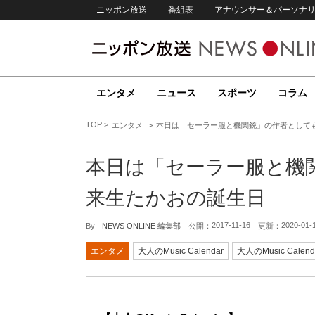
ニッポン放送
番組表
アナウンサー＆パーソナ
エンタメ
ニュース
スポーツ
コラム
TOP
エンタメ
本日は「セーラー服と機関銃」の作者として
本日は「セーラー服と機
来生たかおの誕生日
2017-11-16
2020-01-
By -
NEWS ONLINE 編集部
公開：
更新：
エンタメ
大人のMusic Calendar
大人のMusic Calend