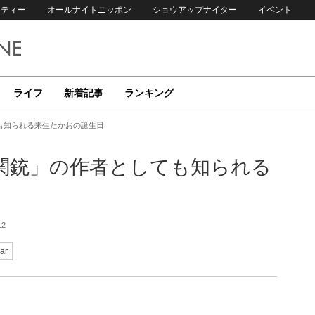
リティー
オールナイトニッポン
ショウアップナイター
イベント
ライフ
新着記事
ランキング
も知られる来生たかおの誕生日
関銃」の作者としても知られる
12
ar