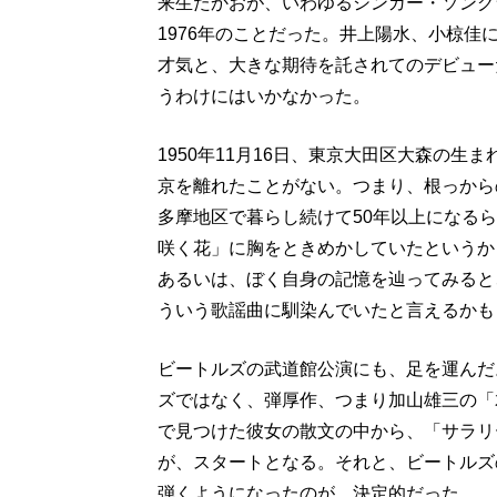
来生たかおが、いわゆるシンガー・ソング
1976年のことだった。井上陽水、小椋
才気と、大きな期待を託されてのデビュー
うわけにはいかなかった。
1950年11月16日、東京大田区大森の
京を離れたことがない。つまり、根っから
多摩地区で暮らし続けて50年以上になる
咲く花」に胸をときめかしていたというか
あるいは、ぼく自身の記憶を辿ってみると
ういう歌謡曲に馴染んでいたと言えるかも
ビートルズの武道館公演にも、足を運んだ
ズではなく、弾厚作、つまり加山雄三の「
で見つけた彼女の散文の中から、「サラリ
が、スタートとなる。それと、ビートルズ
弾くようになったのが、決定的だった。