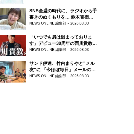
SNS全盛の時代に、ラジオから手
書きのぬくもりを… 鈴木杏樹の
直筆はがきが届く！
NEWS ONLINE 編集部
2026.08.03
『MUSIC10』こちら有楽町駅前
郵便局
「いつでも肩は温まっておりま
す」デビュー30周年の西川貴教が
『オールナイトニッポン』に登
NEWS ONLINE 編集部
2026.08.03
場！
サンド伊達、竹内まりやと”メル
友”に 「今ほぼ毎日」メールのや
り取り明かす
NEWS ONLINE 編集部
2026.08.03