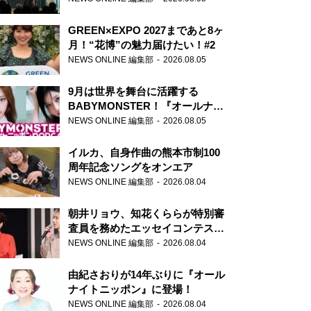
GREEN×EXPO 2027まであと8ヶ
月！“花博”の魅力届けたい！#2
NEWS ONLINE 編集部
2026.08.05
9月は世界を舞台に活躍する
BABYMONSTER！『オールナイ
トニッポンPODCAST』月替わり
NEWS ONLINE 編集部
2026.08.05
パーソナリティ
イルカ、自身作曲の熊本市制100
周年記念ソングをオンエア
NEWS ONLINE 編集部
2026.08.04
朝井リョウ、知花くららが特別審
査員を務めたエッセイコンテスト
の特別番組「#いまあなたに伝え
NEWS ONLINE 編集部
2026.08.04
たいこと」
由紀さおりが14年ぶりに『オール
ナイトニッポン』に登場！
NEWS ONLINE 編集部
2026.08.04