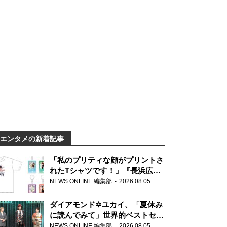
エンタメの新着記事
「私のプリティな顔がプリントさ
れたTシャツです！」『長浜広奈
天下無双』初の番組グッズ発売
NEWS ONLINE 編集部
2026.08.05
ダイアモンド✡ユカイ、「夏休み
に読んでみて」世界的ベストセラ
ー『アナスタシア』を紹介
NEWS ONLINE 編集部
2026.08.05