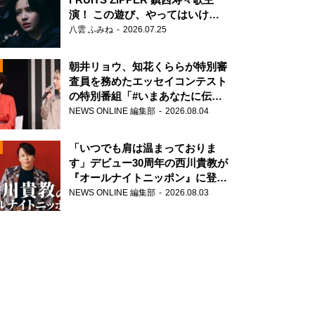
演！ この遊び、やってはいけま
せん。
八雲 ふみね
2026.07.25
朝井リョウ、知花くららが特別審
査員を務めたエッセイコンテスト
の特別番組「#いまあなたに伝え
たいこと」
NEWS ONLINE 編集部
2026.08.04
N
「いつでも肩は温まっておりま
す」デビュー30周年の西川貴教が
『オールナイトニッポン』に登
場！
NEWS ONLINE 編集部
2026.08.03
N