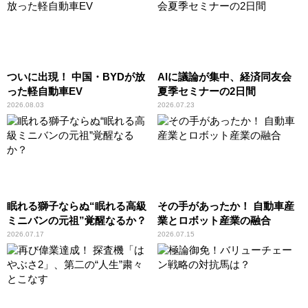
ついに出現！ 中国・BYDが放
AIに議論が集中、経済同友会
った軽自動車EV
夏季セミナーの2日間
2026.08.03
2026.07.23
眠れる獅子ならぬ“眠れる高級
その手があったか！ 自動車産
ミニバンの元祖”覚醒なるか？
業とロボット産業の融合
2026.07.17
2026.07.15