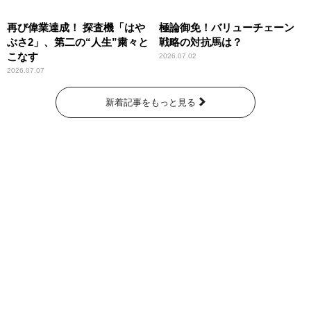
再び偉業達成！ 探査機「はや
極論御免！バリューチェーン
ぶさ2」、第二の“人生”粛々と
戦略の対抗馬は？
こなす
2026.07.02
2026.07.07
新着記事をもっと見る