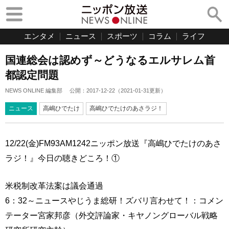
エンタメ
ニュース
スポーツ
コラム
ライフ
国連総会は認めず～どうなるエルサレム首
都認定問題
NEWS ONLINE 編集部
公開：
2017-12-22
（
2021-01-31
更新）
ニュース
高嶋ひでたけ
高嶋ひでたけのあさラジ！
12/22(金)FM93AM1242ニッポン放送『高嶋ひでたけのあさ
ラジ！』今日の聴きどころ！①
米税制改革法案は議会通過
6：32～ニュースやじうま総研！ズバリ言わせて！：コメン
テーター宮家邦彦（外交評論家・キヤノングローバル戦略