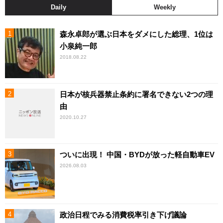
Daily
Weekly
森永卓郎が選ぶ日本をダメにした総理、1位は
小泉純一郎
2018.08.22
日本が核兵器禁止条約に署名できない2つの理
由
2020.10.27
ついに出現！ 中国・BYDが放った軽自動車EV
2026.08.03
政治日程でみる消費税率引き下げ議論