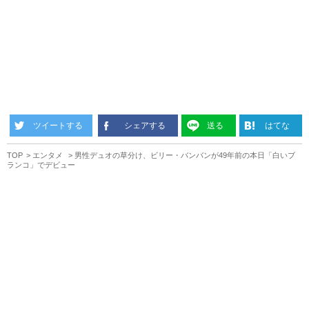
ツイートする
シェアする
送る
はてな
TOP
エンタメ
男性デュオの草分け、ビリー・バンバンが49年前の本日「白いブ
ランコ」でデビュー