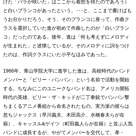
けた「バラが咲いた」はここから着想を得たのであろう）
と白いブランコがあったという。･･･と、ここまで書けばも
うお分かりだろう。そう、そのブランコに座って、作曲ク
ラスを選択していた進が初めて作曲したのが「白いブラン
コ」だったのである。後年、進は「何も考えずにメロディ
が生まれた」と述懐しているが、そのメロディに詞をつけ
たのは、作詞クラスにいた小平なほみであった。
1966年、青山学院大学に進学した進は、高校時代のバンド
メンバーと「ビリー・バンバン」という名前で活動を開始
する。ちなみにこのユニークなバンド名は、アメリカ開拓
時代の英雄、ビリー・ザ・キッドが二丁拳銃でバンバン撃
ちまくるアニメ番組から命名されたもの。実力派の彼らは
忽ちジャックス（早川義夫、木田高介、水橋春夫らが在
籍）、キャッスル&ゲイツ（町田義人らが在籍）と並ぶ人気
バンドに成長するが、やがてメンバーを交代して、孝・