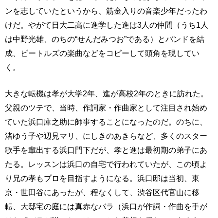
ンを志していたというから、筋金入りの音楽少年だったわ
けだ。やがて日大二高に進学した進は3人の仲間（うち1人
は中野光雄、のちの“せんだみつお”である）とバンドを結
成、ビートルズの楽曲などをコピーして頭角を現してい
く。
大きな転機は孝が大学2年、進が高校2年のときに訪れた。
父親のツテで、当時、作詞家・作曲家として注目され始め
ていた浜口庫之助に師事することになったのだ。のちに、
渚ゆう子や辺見マリ、にしきのあきらなど、多くのスター
歌手を輩出する浜口門下だが、孝と進は最初期の弟子にあ
たる。レッスンは浜口の自宅で行われていたが、この頃よ
り兄の孝もプロを目指すようになる。浜口邸は当初、東
京・世田谷にあったが、程なくして、渋谷区代官山に移
転、大邸宅の庭には真赤なバラ（浜口が作詞・作曲を手が