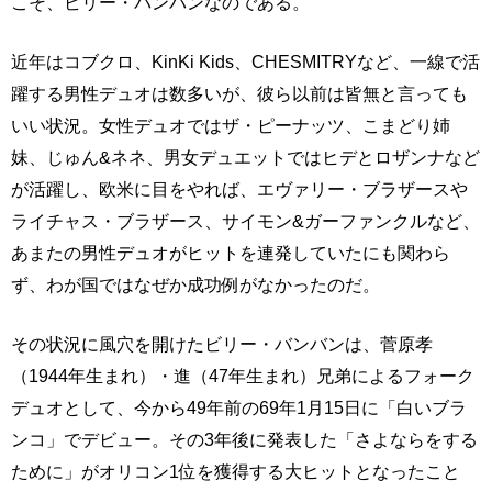
こそ、ビリー・バンバンなのである。
近年はコブクロ、KinKi Kids、CHESMITRYなど、一線で活
躍する男性デュオは数多いが、彼ら以前は皆無と言っても
いい状況。女性デュオではザ・ピーナッツ、こまどり姉
妹、じゅん&ネネ、男女デュエットではヒデとロザンナなど
が活躍し、欧米に目をやれば、エヴァリー・ブラザースや
ライチャス・ブラザース、サイモン&ガーファンクルなど、
あまたの男性デュオがヒットを連発していたにも関わら
ず、わが国ではなぜか成功例がなかったのだ。
その状況に風穴を開けたビリー・バンバンは、菅原孝
（1944年生まれ）・進（47年生まれ）兄弟によるフォーク
デュオとして、今から49年前の69年1月15日に「白いブラ
ンコ」でデビュー。その3年後に発表した「さよならをする
ために」がオリコン1位を獲得する大ヒットとなったこと