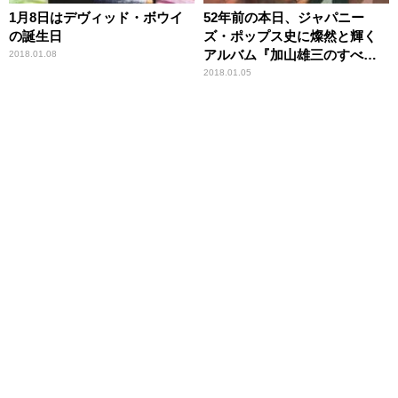
1月8日はデヴィッド・ボウイ
52年前の本日、ジャパニー
の誕生日
ズ・ポップス史に燦然と輝く
アルバム『加山雄三のすべて
2018.01.08
～ザ・ランチャーズととも
2018.01.05
に』がリリース