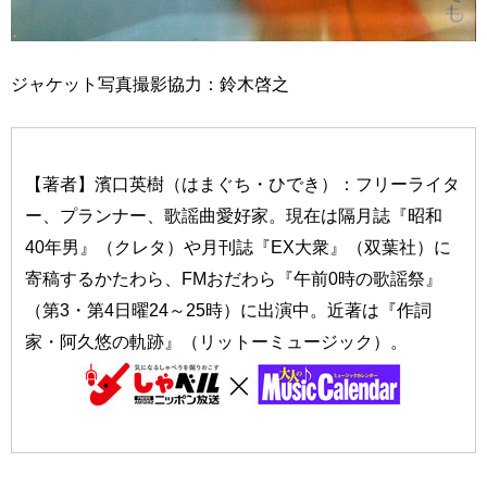
ジャケット写真撮影協力：鈴木啓之
【著者】濱口英樹（はまぐち・ひでき）：フリーライタ
ー、プランナー、歌謡曲愛好家。現在は隔月誌『昭和
40年男』（クレタ）や月刊誌『EX大衆』（双葉社）に
寄稿するかたわら、FMおだわら『午前0時の歌謡祭』
（第3・第4日曜24～25時）に出演中。近著は『作詞
家・阿久悠の軌跡』（リットーミュージック）。