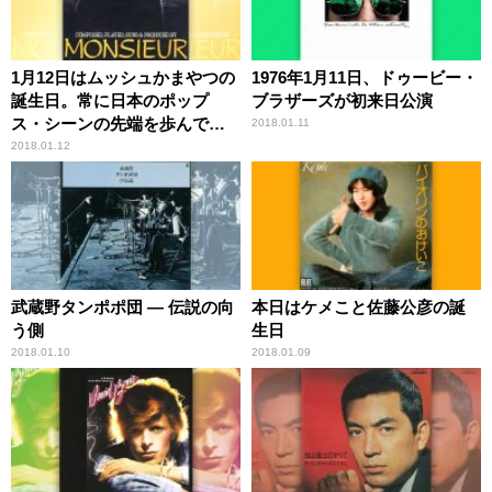
1月12日はムッシュかまやつの
1976年1月11日、ドゥービー・
誕生日。常に日本のポップ
ブラザーズが初来日公演
ス・シーンの先端を歩んでき
2018.01.11
た孤高でエッジィな音楽人
2018.01.12
生！
武蔵野タンポポ団 ― 伝説の向
本日はケメこと佐藤公彦の誕
う側
生日
2018.01.10
2018.01.09