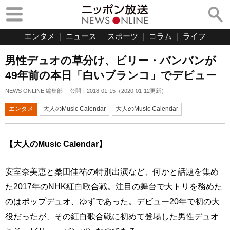
エンタメ
ニュース
スポーツ
コラム
ライフ
男性デュオの草分け、ビリー・バンバンが
49年前の本日「白いブランコ」でデビュー
NEWS ONLINE 編集部
公開：
2018-01-15
（
2020-01-12
更新）
エンタメ
大人のMusic Calendar
大人のMusic Calendar
【大人のMusic Calendar】
安室奈美恵と桑田佳祐の特別出演など、何かと話題を集め
た2017年のNHK紅白歌合戦。注目の舞台で大トリを務めた
のはポップデュオ、ゆずであった。デビュー20年で初の大
役だったが、その紅白歌合戦に初めて登場した男性デュオ