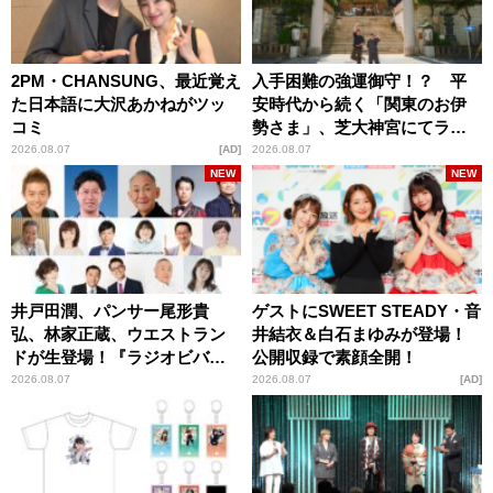
2PM・CHANSUNG、最近覚え
入手困難の強運御守！？ 平
た日本語に大沢あかねがツッ
安時代から続く「関東のお伊
コミ
勢さま」、芝大神宮にてラン
パンプスが合格祈願！
2026.08.07
AD
2026.08.07
NEW
NEW
井戸田潤、パンサー尾形貴
ゲストにSWEET STEADY・音
弘、林家正蔵、ウエストラン
井結衣＆白石まゆみが登場！
ドが生登場！『ラジオビバリ
公開収録で素顔全開！
ー昼ズ』
2026.08.07
2026.08.07
AD