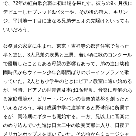
で、72年の紅白歌合戦に初出場を果たす。彼らの9ヶ月後に
デビューしたブレッド&バターや、その後の狩人、キリン
ジ、平川地一丁目に連なる兄弟デュオの先駆けといっても
いいだろう。
公務員の家庭に生まれ、東京・吉祥寺の都営住宅で育った
孝と進は、3人兄弟の次男と三男。若い頃に歌のコンクール
で優勝したこともある母親の影響もあって、弟の進は幼稚
園時代からウィーン少年合唱団ばりのボーイソプラノで歌
っていた。2人とも小学生のときにピアノ教室に通い始める
が、当時、ピアノの世帯普及率は1％程度。音楽に理解のあ
る家庭環境が、ビリー・バンバンの音楽的基盤を創ったと
いえるだろう。孝は成蹊中学に進学すると野球部に所属す
るが、同時期にギターも開始する。一方、兄以上に音楽に
のめり込んでいた進は日大二中の吹奏楽部に入り、日夜ア
メリカンポップスを聴いていた。その頃からミュージシャ