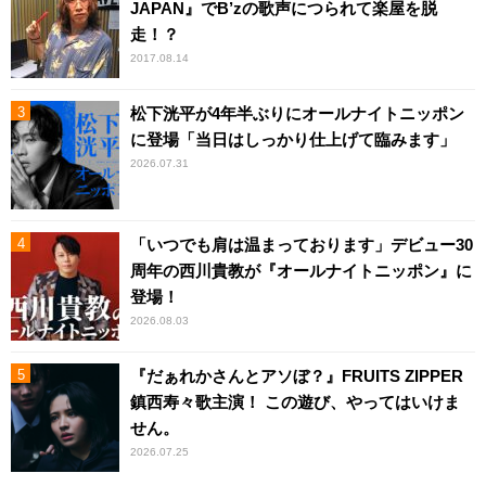
JAPAN』でB’zの歌声につられて楽屋を脱
走！？
2017.08.14
松下洸平が4年半ぶりにオールナイトニッポン
に登場「当日はしっかり仕上げて臨みます」
2026.07.31
「いつでも肩は温まっております」デビュー30
周年の西川貴教が『オールナイトニッポン』に
登場！
2026.08.03
『だぁれかさんとアソぼ？』FRUITS ZIPPER
鎮西寿々歌主演！ この遊び、やってはいけま
せん。
2026.07.25