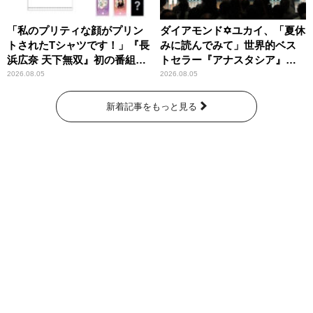
「私のプリティな顔がプリン
ダイアモンド✡ユカイ、「夏休
トされたTシャツです！」『長
みに読んでみて」世界的ベス
浜広奈 天下無双』初の番組グ
トセラー『アナスタシア』を
ッズ発売
紹介
2026.08.05
2026.08.05
新着記事をもっと見る