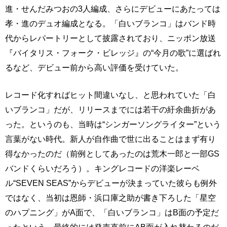
進・せんだみつおの3人編成、さらにデビューにあたっては
孝・進のデュオ編成となる。「白いブランコ」はバンド時
代からレパートリーとして披露されており、ニッポン放送
『バイタリス・フォーク・ビレッジ』の“今月の歌”に選ばれ
るなど、デビュー前から高い評価を受けていた。
レコード化すればヒット間違いなし、と思われていた「白
いブランコ」だが、リリースまでには若干の紆余曲折があ
った。というのも、当時は“シンガーソングライター”という
言葉がない時代。新人が自作曲で世に出ることはまず有り
得なかったのだ（前例としてあったのは荒木一郎と一部GS
バンドくらいだろう）。キングレコードの洋楽レーベ
ル“SEVEN SEAS”からデビューが決まっていた彼らも例外
ではなく、当初は恩師・浜口庫之助が書き下ろした「星空
のハプニング」がA面で、「白いブランコ」はB面の予定だ