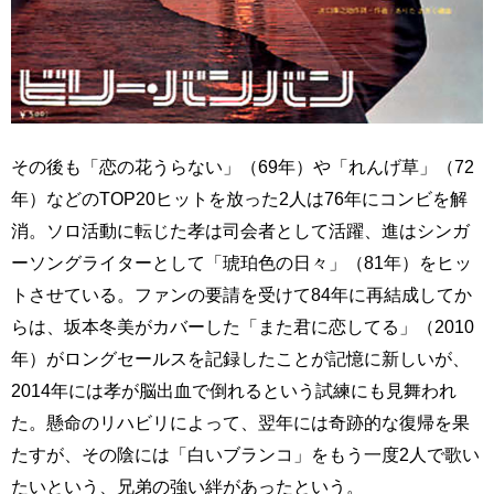
その後も「恋の花うらない」（69年）や「れんげ草」（72
年）などのTOP20ヒットを放った2人は76年にコンビを解
消。ソロ活動に転じた孝は司会者として活躍、進はシンガ
ーソングライターとして「琥珀色の日々」（81年）をヒッ
トさせている。ファンの要請を受けて84年に再結成してか
らは、坂本冬美がカバーした「また君に恋してる」（2010
年）がロングセールスを記録したことが記憶に新しいが、
2014年には孝が脳出血で倒れるという試練にも見舞われ
た。懸命のリハビリによって、翌年には奇跡的な復帰を果
たすが、その陰には「白いブランコ」をもう一度2人で歌い
たいという、兄弟の強い絆があったという。