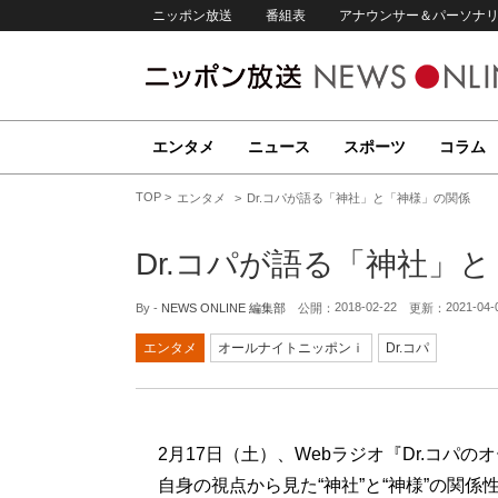
ニッポン放送
番組表
アナウンサー＆パーソナ
エンタメ
ニュース
スポーツ
コラム
TOP
エンタメ
Dr.コパが語る「神社」と「神様」の関係
Dr.コパが語る「神社」
2018-02-22
2021-04-
By -
NEWS ONLINE 編集部
公開：
更新：
エンタメ
オールナイトニッポンｉ
Dr.コパ
2月17日（土）、Webラジオ『Dr.コパ
自身の視点から見た“神社”と“神様”の関係