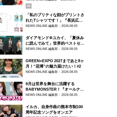
AD
「私のプリティな顔がプリントさ
れたTシャツです！」『長浜広奈
天下無双』初の番組グッズ発売
NEWS ONLINE 編集部
2026.08.05
ダイアモンド✡ユカイ、「夏休み
に読んでみて」世界的ベストセラ
ー『アナスタシア』を紹介
NEWS ONLINE 編集部
2026.08.05
GREEN×EXPO 2027まであと8ヶ
月！“花博”の魅力届けたい！#2
NEWS ONLINE 編集部
2026.08.05
9月は世界を舞台に活躍する
BABYMONSTER！『オールナイ
トニッポンPODCAST』月替わり
NEWS ONLINE 編集部
2026.08.05
パーソナリティ
イルカ、自身作曲の熊本市制100
周年記念ソングをオンエア