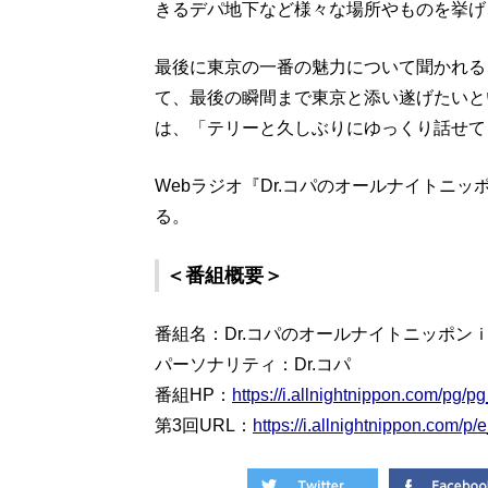
きるデパ地下など様々な場所やものを挙げ
最後に東京の一番の魅力について聞かれる
て、最後の瞬間まで東京と添い遂げたいと
は、「テリーと久しぶりにゆっくり話せて
Webラジオ『Dr.コパのオールナイトニ
る。
＜番組概要＞
番組名：Dr.コパのオールナイトニッポン
パーソナリティ：Dr.コパ
番組HP：
https://i.allnightnippon.com/pg/
第3回URL：
https://i.allnightnippon.com/