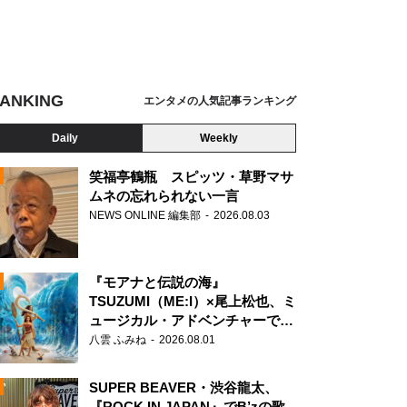
ANKING
エンタメの人気記事ランキング
Daily
Weekly
笑福亭鶴瓶 スピッツ・草野マサ
ムネの忘れられない一言
NEWS ONLINE 編集部
2026.08.03
N
『モアナと伝説の海』
TSUZUMI（ME:I）×尾上松也、ミ
ュージカル・アドベンチャーで美
声を響かせる
八雲 ふみね
2026.08.01
SUPER BEAVER・渋谷龍太、
『ROCK IN JAPAN』でB’zの歌