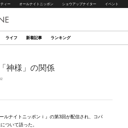
リティー
オールナイトニッポン
ショウアップナイター
イベント
ライフ
新着記事
ランキング
と「神様」の関係
02
のオールナイトニッポンｉ』の第3回が配信され、コパ
性について語った。