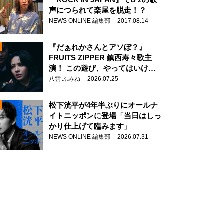
声につられて楽屋を脱走！？
NEWS ONLINE 編集部
2017.08.14
『だぁれかさんとアソぼ？』
FRUITS ZIPPER 鎮西寿々歌主
演！ この遊び、やってはいけま
せん。
八雲 ふみね
2026.07.25
N
松下洸平が4年半ぶりにオールナ
イトニッポンに登場「当日はしっ
かり仕上げて臨みます」
NEWS ONLINE 編集部
2026.07.31
N