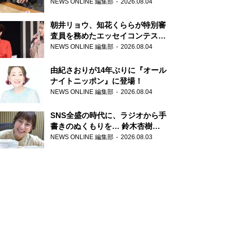
NEWS ONLINE 編集部
2026.08.04
朝井リョウ、知花くららが特別審
査員を務めたエッセイコンテスト
の特別番組「#いまあなたに伝え
NEWS ONLINE 編集部
2026.08.04
たいこと」
由紀さおりが14年ぶりに『オール
ナイトニッポン』に登場！
NEWS ONLINE 編集部
2026.08.04
SNS全盛の時代に、ラジオから手
書きのぬくもりを… 鈴木杏樹の
直筆はがきが届く！
NEWS ONLINE 編集部
2026.08.03
『MUSIC10』こちら有楽町駅前
郵便局