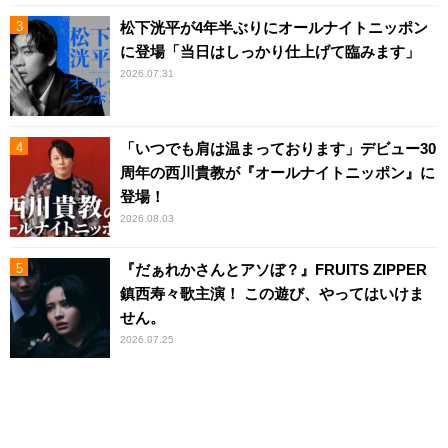
松下洸平が4年半ぶりにオールナイトニッポン
に登場「当日はしっかり仕上げて臨みます」
2026.07.31
「いつでも肩は温まっております」デビュー30
周年の西川貴教が『オールナイトニッポン』に
登場！
2026.08.03
『だぁれかさんとアソぼ？』FRUITS ZIPPER
鎮西寿々歌主演！ この遊び、やってはいけま
せん。
2026.07.25