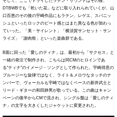
そして、ここでトライしたラテン・サウンドはその後、
DTBWBでも「乾いた花」などに取り入れられていくが、山
口百恵のその後の宇崎作品にもラテン、レゲエ、スパニッ
シュといったロックのビート感とはまた異なる色が加わっ
ていった。「美・サイレント」「横須賀サンセット・サン
ライズ」「謝肉祭」といった楽曲群である。
B面に回った「愛しのティナ」は、最初から「サクセス」と
一緒の発注で制作され、こちらは同CMのヒロインであ
る“ティナ”のイメージ・ソングとして作られた。宇崎得意の
ブルージーな旋律ではなく、ライト＆メロウなタッチのナ
ンバーで、ヴォーカルも宇崎ではなくベースの新井武士と
リード・ギターの和田静男が歌っている。この曲はキャン
ペーンの後半からCMで流され、シングル盤は「愛しのティ
ナ」の文字を大きくしたジャケットに変更された。