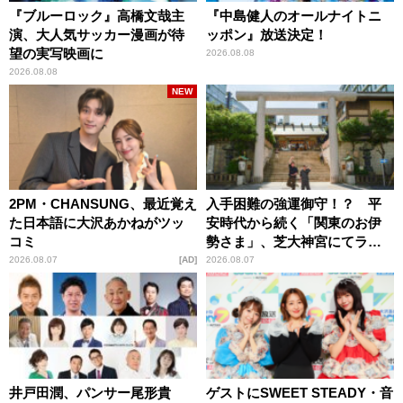
『ブルーロック』高橋文哉主
『中島健人のオールナイトニ
演、大人気サッカー漫画が待
ッポン』放送決定！
望の実写映画に
2026.08.08
2026.08.08
NEW
2PM・CHANSUNG、最近覚え
入手困難の強運御守！？ 平
た日本語に大沢あかねがツッ
安時代から続く「関東のお伊
コミ
勢さま」、芝大神宮にてラン
パンプスが合格祈願！
2026.08.07
AD
2026.08.07
井戸田潤、パンサー尾形貴
ゲストにSWEET STEADY・音