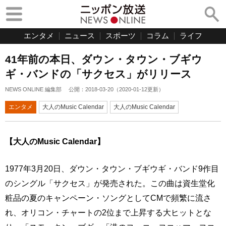
エンタメ
ニュース
スポーツ
コラム
ライフ
41年前の本日、ダウン・タウン・ブギウ
ギ・バンドの「サクセス」がリリース
NEWS ONLINE 編集部
公開：
2018-03-20
（
2020-01-12
更新）
エンタメ
大人のMusic Calendar
大人のMusic Calendar
【大人のMusic Calendar】
1977年3月20日、ダウン・タウン・ブギウギ・バンド9作目
のシングル「サクセス」が発売された。この曲は資生堂化
粧品の夏のキャンペーン・ソングとしてCMで頻繁に流さ
れ、オリコン・チャートの2位まで上昇する大ヒットとな