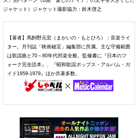
ス」別パターン（B面「愛しのティナ」の文字を大きくした
ジャケット）ジャケット撮影協力：鈴木啓之
【著者】馬飼野元宏（まかいの・もとひろ）：音楽ライ
ター。月刊誌「映画秘宝」編集部に所属。主な守備範囲
は歌謡曲と70～80年代邦楽全般。監修書に『日本のフ
ォーク完全読本』、『昭和歌謡ポップス・アルバム・ガ
イド1959-1979』ほか共著多数。