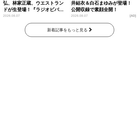
弘、林家正蔵、ウエストラン
井結衣＆白石まゆみが登場！
ドが生登場！『ラジオビバリ
公開収録で素顔全開！
ー昼ズ』
2026.08.07
2026.08.07
AD
新着記事をもっと見る