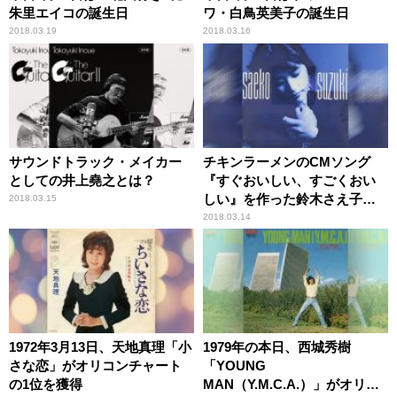
朱里エイコの誕生日
ワ・白鳥英美子の誕生日
2018.03.19
2018.03.16
サウンドトラック・メイカー
チキンラーメンのCMソング
としての井上堯之とは？
『すぐおいしい、すごくおい
しい』を作った鈴木さえ子と
2018.03.15
はこんな人
2018.03.14
1972年3月13日、天地真理「小
1979年の本日、西城秀樹
さな恋」がオリコンチャート
「YOUNG
の1位を獲得
MAN（Y.M.C.A.）」がオリコ