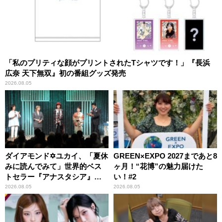
「私のプリティな顔がプリントされたTシャツです！」『長浜
広奈 天下無双』初の番組グッズ発売
2026.08.05
ダイアモンド✡ユカイ、「夏休
GREEN×EXPO 2027まであと8
みに読んでみて」世界的ベス
ヶ月！“花博”の魅力届けた
トセラー『アナスタシア』を
い！#2
紹介
2026.08.05
2026.08.05