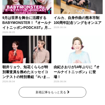
9月は世界を舞台に活躍する
イルカ、自身作曲の熊本市制
BABYMONSTER！『オールナ
100周年記念ソングをオンエア
イトニッポンPODCAST』月替
2026.08.04
わりパーソナリティ
2026.08.05
朝井リョウ、知花くららが特
由紀さおりが14年ぶりに『オ
別審査員を務めたエッセイコ
ールナイトニッポン』に登
ンテストの特別番組「#いまあ
場！
なたに伝えたいこと」
2026.08.04
2026.08.04
新着記事をもっと見る