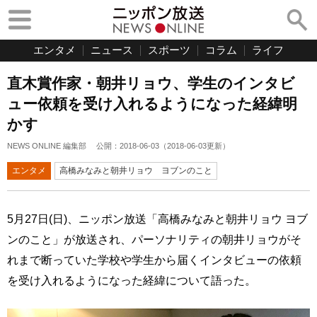
エンタメ
ニュース
スポーツ
コラム
ライフ
直木賞作家・朝井リョウ、学生のインタビ
ュー依頼を受け入れるようになった経緯明
かす
NEWS ONLINE 編集部
公開：
2018-06-03
（
2018-06-03
更新）
エンタメ
高橋みなみと朝井リョウ ヨブンのこと
5月27日(日)、ニッポン放送「高橋みなみと朝井リョウ ヨブ
ンのこと」が放送され、パーソナリティの朝井リョウがそ
れまで断っていた学校や学生から届くインタビューの依頼
を受け入れるようになった経緯について語った。