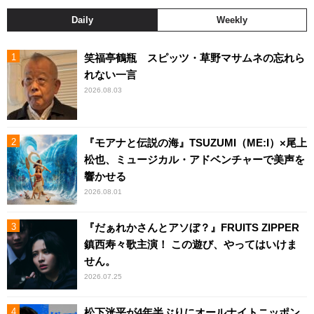
Daily
Weekly
笑福亭鶴瓶 スピッツ・草野マサムネの忘れら
れない一言
2026.08.03
『モアナと伝説の海』TSUZUMI（ME:I）×尾上
松也、ミュージカル・アドベンチャーで美声を
響かせる
2026.08.01
『だぁれかさんとアソぼ？』FRUITS ZIPPER
鎮西寿々歌主演！ この遊び、やってはいけま
せん。
2026.07.25
松下洸平が4年半ぶりにオールナイトニッポン