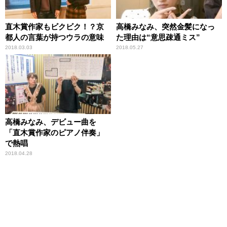
直木賞作家もビクビク！？京
高橋みなみ、突然金髪になっ
都人の言葉が持つウラの意味
た理由は“意思疎通ミス”
2018.03.03
2018.05.27
高橋みなみ、デビュー曲を
「直木賞作家のピアノ伴奏」
で熱唱
2018.04.28