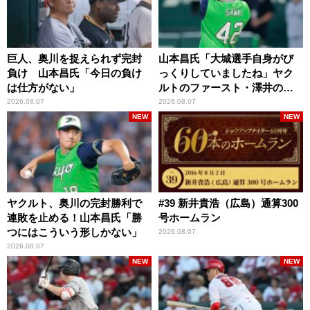
巨人、奥川を捉えられず完封
山本昌氏「大城選手自身がび
負け 山本昌氏「今日の負け
っくりしていましたね」ヤク
は仕方がない」
ルトのファースト・澤井の判
断を評価
2026.08.07
2026.08.07
NEW
NEW
ヤクルト、奥川の完封勝利で
#39 新井貴浩（広島）通算300
連敗を止める！山本昌氏「勝
号ホームラン
つにはこういう形しかない」
2026.08.07
2026.08.07
NEW
NEW