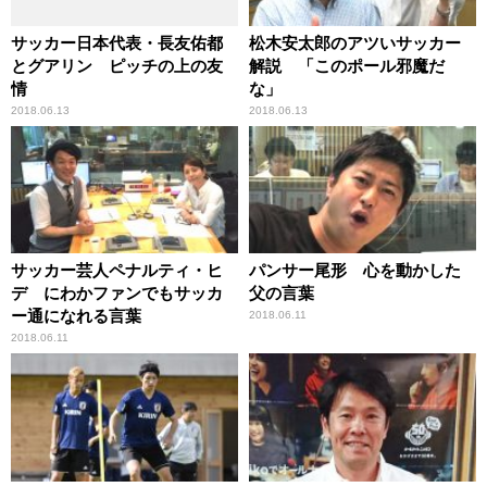
サッカー日本代表・長友佑都
松木安太郎のアツいサッカー
とグアリン ピッチの上の友
解説 「このポール邪魔だ
情
な」
2018.06.13
2018.06.13
サッカー芸人ペナルティ・ヒ
パンサー尾形 心を動かした
デ にわかファンでもサッカ
父の言葉
ー通になれる言葉
2018.06.11
2018.06.11