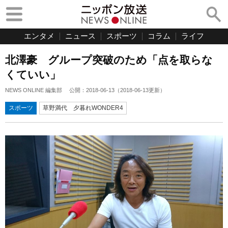
エンタメ
ニュース
スポーツ
コラム
ライフ
北澤豪 グループ突破のため「点を取らな
くていい」
NEWS ONLINE 編集部
公開：
2018-06-13
（
2018-06-13
更新）
スポーツ
草野満代 夕暮れWONDER4