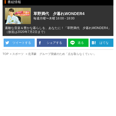
番組情報
草野満代 夕暮れWONDER4
毎週月曜〜木曜 16:00 - 18:00
素敵な音楽＆豊かな暮らしを、あなたに！「草野満代 夕暮れWONDER4」
（放送は2020年7月2日まで）
ツイートする
シェアする
送る
はてな
TOP
スポーツ
北澤豪 グループ突破のため「点を取らなくていい」